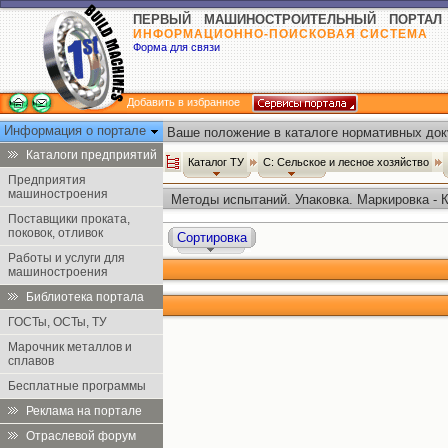
ПЕРВЫЙ МАШИНОСТРОИТЕЛЬНЫЙ ПОРТАЛ
ИНФОРМАЦИОННО-ПОИСКОВАЯ СИСТЕМА
Форма для связи
Добавить в избранное
Информация о портале
Ваше положение в каталоге нормативных док
Каталоги предприятий
Каталог ТУ
С: Сельское и лесное хозяйство
Предприятия
машиностроения
Методы испытаний. Упаковка. Маркировка - 
Поставщики проката,
поковок, отливок
Сортировка
Работы и услуги для
машиностроения
Библиотека портала
ГОСТы, ОСТы, ТУ
Марочник металлов и
сплавов
Бесплатные программы
Реклама на портале
Отраслевой форум