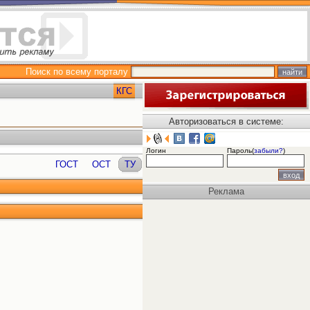
Поиск по всему порталу
КГС
Авторизоваться в системе:
Логин
Пароль(
забыли?
)
ГОСТ
ОСТ
ТУ
Реклама