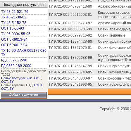
ТУ 9721-002-17327975-02
Подсолнечник и се
Последние поступления
ТУ 9721-005-46787413-00
Арахис обжаренны
ТУ 48-21-521-76
Кокосовая стружка.
ТУ 9729-001-22212903-01
транспортированию
ТУ 48-21-30-82
ТУ 48-5-152-78
ТУ 9761-001-00006773-97
Арахис жареный п
ОСТ 15-56-93
ТУ 9761-001-00006781-99
Орехи арахис,фунд
ТУ 26-0304-55-95
ТУ 9761-001-00979716-02
Орехи кедровые.
ОСТ 5Р.9013-84
ТУ 9761-001-12974428-98
Орехи, ядра абрико
ОСТ 5Р.6017-94
ТУ 9761-001-17327975-01
Орехи фисташки о
ТУ 16-90 ИАКЯ.065179.030
ТУ
Орехи, ядра орехов
ТУ 9761-001-18702688-99
и упакованные. Тех
РД 0352-172-96
РД 0352-189-2000
ТУ 9761-001-18755147-99
Орехи и сухофрукт
Всего доступных документов:
ТУ 9761-001-22678748-95
Орех. Технические 
71292
Новые поступления
:
ГОСТ
,
ТУ 9761-001-34348000-97
Орех кокосовый те
ОСТ
,
ТУ
ТУ 9761-001-35481993-95
Орехи арахис, фист
Новые карточки НТД:
ГОСТ
,
ОСТ
,
ТУ
Добавить документ
Copyright
©
2006-2