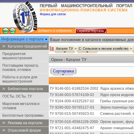
ПЕРВЫЙ МАШИНОСТРОИТЕЛЬНЫЙ ПОРТАЛ
ИНФОРМАЦИОННО-ПОИСКОВАЯ СИСТЕМА
Форма для связи
Добавить в избранное
Информация о портале
Ваше положение в каталоге нормативных док
Каталоги предприятий
Каталог ТУ
С: Сельское и лесное хозяйство
Предприятия
машиностроения
Орехи - Каталог ТУ
Поставщики проката,
поковок, отливок
Сортировка
Работы и услуги для
машиностроения
ТУ 9146-001-61882534-2002
Ядра арахиса обжа
Библиотека портала
ТУ 9146-003-57874109-02
Ядро ореха кедрово
ГОСТы, ОСТы, ТУ
ТУ 9164-009-43325267-02
Грибы сушеные рас
Марочник металлов и
ТУ 9290-002-50765127-03
Зерна пшеницы пр
сплавов
ТУ 9700-015-50745923-01
Семена растений, 
Бесплатные программы
ТУ 9700-016-45561109-2000
Орехи арахис, фунд
Реклама на портале
ТУ 9721-001-43482475-97
Арахис очищенный
Отраслевой форум