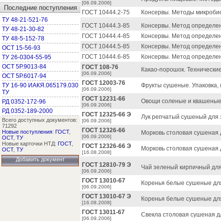
[06.09.2006]
Последние поступления
ГОСТ 10444.2-75
Консервы. Методы микробио
ТУ 48-21-521-76
ГОСТ 10444.3-85
Консервы. Метод определе
ТУ 48-21-30-82
ГОСТ 10444.4-85
Консервы. Метод определе
ТУ 48-5-152-78
ГОСТ 10444.5-85
Консервы. Метод определе
ОСТ 15-56-93
ГОСТ 10444.6-85
Консервы. Метод определе
ТУ 26-0304-55-95
ОСТ 5Р.9013-84
ГОСТ 108-76
Какао-порошок. Технические
[06.09.2006]
ОСТ 5Р.6017-94
ГОСТ 12003-76
ТУ 16-90 ИАКЯ.065179.030
Фрукты сушеные. Упаковка,
[06.09.2006]
ТУ
ГОСТ 12231-66
Овощи соленые и квашеные,
РД 0352-172-96
[06.09.2006]
РД 0352-189-2000
ГОСТ 12325-66 Э
Лук репчатый сушеный для э
Всего доступных документов:
[06.09.2006]
71292
ГОСТ 12326-66
Новые поступления
:
ГОСТ
,
Морковь столовая сушеная д
[06.09.2006]
ОСТ
,
ТУ
Новые карточки НТД:
ГОСТ
,
ГОСТ 12326-66 Э
Морковь столовая сушеная д
ОСТ
,
ТУ
[16.08.2008]
Добавить документ
ГОСТ 12810-79 Э
Чай зеленый кирпичный для 
[06.09.2006]
ГОСТ 13010-67
Коренья белые сушеные для
[06.09.2006]
ГОСТ 13010-67 Э
Коренья белые сушеные для
[16.08.2008]
ГОСТ 13011-67
Свекла столовая сушеная дл
[06.09.2006]