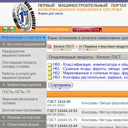
ПЕРВЫЙ МАШИНОСТРОИТЕЛЬНЫЙ ПОРТАЛ
ИНФОРМАЦИОННО-ПОИСКОВАЯ СИСТЕМА
Форма для связи
Добавить в избранное
Информация о портале
Ваше положение в каталоге нормативных док
Каталоги предприятий
Каталог ГОСТ
Н: Пищевые и вкусовые продук
Предприятия
машиностроения
Плодоовощные продукты - Каталог ГОСТ
Поставщики проката,
Н50 - Классификация, номенклатура и об
поковок, отливок
Н51 - Сушеные ягоды, фрукты, овощи, гри
Н52 - Маринованные и соленые ягоды, фр
Работы и услуги для
Н53 - Консервы растительные, варенье, к
машиностроения
Библиотека портала
Сортировка
ГОСТы, ОСТы, ТУ
Марочник металлов и
ГОСТ 1016-90
сплавов
Консервы. Овощи фарширова
[06.09.2006]
Бесплатные программы
ГОСТ 10444.14-91
Консервы. Метод определен
[06.09.2006]
Реклама на портале
ГОСТ 10444.15-75
Консервы. Методы микробио
Отраслевой форум
ГОСТ 10444.15-94
Продукты пищевые. Методы