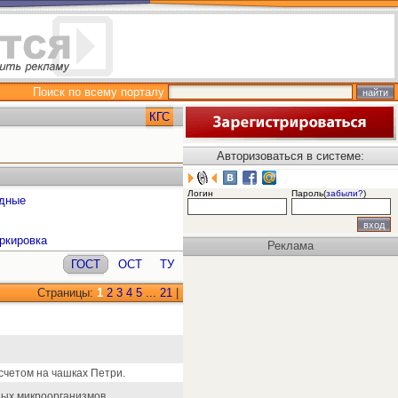
Поиск по всему порталу
КГС
Авторизоваться в системе:
Логин
Пароль(
забыли?
)
одные
ркировка
Реклама
ГОСТ
ОСТ
ТУ
Страницы:
1
2
3
4
5
...
21
|
счетом на чашках Петри.
ых микроорганизмов.