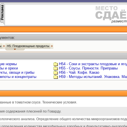
ументов:
ты
Н5: Плодоовощные продукты
щие нормы
Н54 - Соки и экстракты плодовые и яг
бы и орехи
Н55 - Соусы. Пряности. Приправы
укты, овощи и грибы
Н56 - Чай. Кофе. Какао
омпоты и концентраты
Н59 - Методы испытаний. Упаковка. Ма
нные в томатном соусе. Технические условия.
ия содержания плесеней по Говарду.
логического анализа. Определение общего количества микроорганизмов под
 определения количества мезофильных аэробных и факультативно-анаэробн