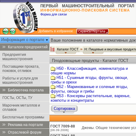
ПЕРВЫЙ МАШИНОСТРОИТЕЛЬНЫЙ ПОРТАЛ
ИНФОРМАЦИОННО-ПОИСКОВАЯ СИСТЕМА
Форма для связи
Добавить в избранное
Информация о портале
Ваше положение в каталоге нормативных док
Каталоги предприятий
Каталог ГОСТ
Н: Пищевые и вкусовые продук
Предприятия
машиностроения
Плодоовощные продукты - Каталог ГОСТ
Поставщики проката,
Н50 - Классификация, номенклатура и
поковок, отливок
общие нормы
Н51 - Сушеные ягоды, фрукты, овощи,
Работы и услуги для
грибы и орехи
машиностроения
Н52 - Маринованные и соленые ягоды,
Библиотека портала
фрукты, овощи и грибы
Н53 - Консервы растительные, варенье,
ГОСТы, ОСТы, ТУ
компоты и концентраты
Марочник металлов и
Сортировка
сплавов
Бесплатные программы
Реклама на портале
ГОСТ 7009-88
Джемы. Общие технические ус
[06.09.2006]
Отраслевой форум