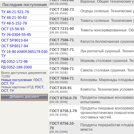
ГОСТ 7061-88
Варенье. Общие технические у
[06.09.2006]
Последние поступления
ГОСТ 7180-73
Огурцы соленые. Технические 
ТУ 48-21-521-76
[06.09.2006]
ТУ 48-21-30-82
ГОСТ 7181-73
Томаты соленые. Технические 
ТУ 48-5-152-78
[06.09.2006]
ГОСТ 7231-90
ОСТ 15-56-93
Томаты консервированные. Об
[06.09.2006]
ТУ 26-0304-55-95
ГОСТ 7586-71
ОСТ 5Р.9013-84
Капуста белокочанная сушеная
[06.09.2006]
ОСТ 5Р.6017-94
ГОСТ 7587-71
Лук репчатый сушеный. Технич
ТУ 16-90 ИАКЯ.065179.030
[06.09.2006]
ТУ
ГОСТ 7588-71
Морковь столовая сушеная. Те
РД 0352-172-96
[06.09.2006]
РД 0352-189-2000
ГОСТ 7589-71
Свекла столовая сушеная. Тех
Всего доступных документов:
[06.09.2006]
71292
ГОСТ 7694-71
Консервы. Маринады плодовые 
Новые поступления
:
ГОСТ
,
[06.09.2006]
ОСТ
,
ТУ
Новые карточки НТД:
ГОСТ
,
ГОСТ 816-91
Компоты. Технические условия
ОСТ
,
ТУ
[06.09.2006]
Добавить документ
Продукты пищевые консервиров
ГОСТ 8756.0-70
испытанию.
[06.09.2006]
Продукты пищевые консервир
ГОСТ 8756.1-79
органолептических показателе
[06.09.2006]
составных частей.
ГОСТ 8756.10-
Продукты переработки плодов
70
мякоти.
[06.09.2006]