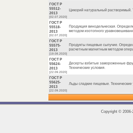
ГОСТ Р
55512-
Цикорий натуральный растворимый. 
2013
[02.07.2020]
ГОСТ Р
Продукция винодельческая. Определе
55518-
методом изотопного уравновешивани
2013
[02.07.2020]
ГОСТ Р
Продукты пищевые сыпучие. Опреде
55575-
расчетным магнитным методом опера
2013
[19.08.2020]
ГОСТ Р
Десерты взбитые замороженные фру
55624-
Технические условия.
2013
[22.09.2020]
ГОСТ Р
55625-
Льды сладкие пищевые. Технические 
2013
[22.09.2020]
Copyright
©
2006-2