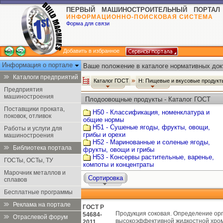
ПЕРВЫЙ МАШИНОСТРОИТЕЛЬНЫЙ ПОРТАЛ
ИНФОРМАЦИОННО-ПОИСКОВАЯ СИСТЕМА
Форма для связи
Добавить в избранное
Информация о портале
Ваше положение в каталоге нормативных док
Каталоги предприятий
Каталог ГОСТ
Н: Пищевые и вкусовые продук
Предприятия
машиностроения
Плодоовощные продукты - Каталог ГОСТ
Поставщики проката,
Н50 - Классификация, номенклатура и
поковок, отливок
общие нормы
Н51 - Сушеные ягоды, фрукты, овощи,
Работы и услуги для
грибы и орехи
машиностроения
Н52 - Маринованные и соленые ягоды,
Библиотека портала
фрукты, овощи и грибы
Н53 - Консервы растительные, варенье,
ГОСТы, ОСТы, ТУ
компоты и концентраты
Марочник металлов и
Сортировка
сплавов
Бесплатные программы
Реклама на портале
ГОСТ Р
Продукция соковая. Определение ор
54684-
Отраслевой форум
высокоэффективной жидкостной хро
2011