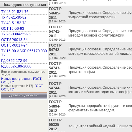
[01.03.2013]
Последние поступления
ГОСТ Р
ТУ 48-21-521-76
Продукция соковая. Определение ф
54685-
жидкостной хроматографии.
ТУ 48-21-30-82
2011
[24.04.2020]
ТУ 48-5-152-78
ГОСТ Р
ОСТ 15-56-93
Продукция соковая. Определение на
54741-
ТУ 26-0304-55-95
методом газовой хроматографии.
2011
ОСТ 5Р.9013-84
[05.09.2013]
ОСТ 5Р.6017-94
ГОСТ Р
Продукция соковая. Определение нар
54742-
ТУ 16-90 ИАКЯ.065179.030
методом высокоэффективной жидкос
2011
ТУ
[27.04.2020]
РД 0352-172-96
ГОСТ Р
РД 0352-189-2000
Продукция соковая. Определение с
54743-
Всего доступных документов:
хроматографии.
2011
71292
[27.04.2020]
Новые поступления
:
ГОСТ
,
ОСТ
,
ТУ
ГОСТ Р
Новые карточки НТД:
ГОСТ
,
Продукция соковая. Определение хин
54744-
ОСТ
,
ТУ
клюквы и яблок методом высокоэффе
2011
Добавить документ
[27.04.2020]
ГОСТ Р
Продукты переработки фруктов и ов
54894-
ферментативным методом.
2012
[29.04.2020]
ГОСТ Р
55325-
Концентрат чайный жидкий. Общие те
2012