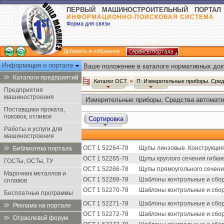
ПЕРВЫЙ МАШИНОСТРОИТЕЛЬНЫЙ ПОРТАЛ
ИНФОРМАЦИОННО-ПОИСКОВАЯ СИСТЕМА
Форма для связи
Добавить в избранное
Информация о портале
Ваше положение в каталоге нормативных док
Каталоги предприятий
Каталог ОСТ
П: Измерительные приборы. Сред
Предприятия
машиностроения
Измерительные приборы. Средства автомати
Поставщики проката,
поковок, отливок
Сортировка
Работы и услуги для
машиностроения
ОСТ 1 52264-78
Щупы линзовые. Конструкция
Библиотека портала
ОСТ 1 52265-78
Щупы круглого сечения гибки
ГОСТы, ОСТы, ТУ
ОСТ 1 52266-78
Щупы прямоугольного сечения
Марочник металлов и
ОСТ 1 52269-78
Шаблоны контрольные и сбор
сплавов
ОСТ 1 52270-78
Шаблоны контрольные и сбор
Бесплатные программы
ОСТ 1 52271-78
Шаблоны контрольные и сбор
Реклама на портале
ОСТ 1 52272-78
Шаблоны контрольные и сбор
Отраслевой форум