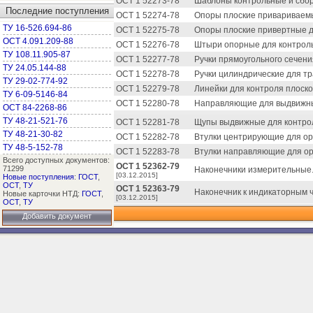
ОСТ 1 52273-78
Шаблоны контрольные и сбор
Последние поступления
ОСТ 1 52274-78
Опоры плоские привариваемы
ТУ 16-526.694-86
ОСТ 1 52275-78
Опоры плоские привертные д
ОСТ 4.091.209-88
ОСТ 1 52276-78
Штыри опорные для контроль
ТУ 108.11.905-87
ОСТ 1 52277-78
Ручки прямоугольного сечени
ТУ 24.05.144-88
ОСТ 1 52278-78
Ручки цилиндрические для тр
ТУ 29-02-774-92
ОСТ 1 52279-78
Линейки для контроля плоско
ТУ 6-09-5146-84
ОСТ 1 52280-78
Направляющие для выдвижных
ОСТ 84-2268-86
ТУ 48-21-521-76
ОСТ 1 52281-78
Щупы выдвижные для контрол
ТУ 48-21-30-82
ОСТ 1 52282-78
Втулки центрирующие для ор
ТУ 48-5-152-78
ОСТ 1 52283-78
Втулки направляющие для ор
Всего доступных документов:
ОСТ 1 52362-79
71299
Наконечники измерительные.
[03.12.2015]
Новые поступления
:
ГОСТ
,
ОСТ
,
ТУ
ОСТ 1 52363-79
Наконечник к индикаторным ч
Новые карточки НТД:
ГОСТ
,
[03.12.2015]
ОСТ
,
ТУ
Добавить документ