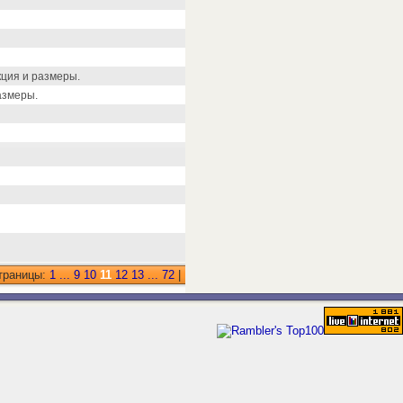
кция и размеры.
азмеры.
траницы:
1
...
9
10
11
12
13
...
72
|