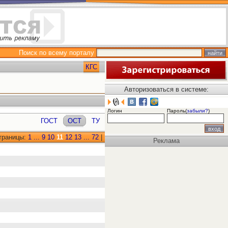
Поиск по всему порталу
КГС
Авторизоваться в системе:
Логин
Пароль(
забыли?
)
ГОСТ
ОСТ
ТУ
траницы:
1
...
9
10
11
12
13
...
72
|
Реклама