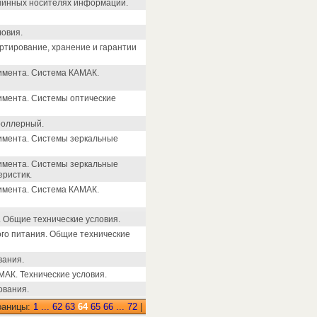
шинных носителях информации.
ловия.
ртирование, хранение и гарантии
имента. Система КАМАК.
имента. Системы оптические
роллерный.
имента. Системы зеркальные
имента. Системы зеркальные
еристик.
имента. Система КАМАК.
 Общие технические условия.
ого питания. Общие технические
вания.
АК. Технические условия.
ования.
раницы:
1
...
62
63
64
65
66
...
72
|