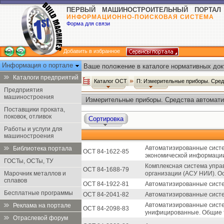
ПЕРВЫЙ МАШИНОСТРОИТЕЛЬНЫЙ ПОРТАЛ
ИНФОРМАЦИОННО-ПОИСКОВАЯ СИСТЕМА
Форма для связи
Добавить в избранное
Информация о портале
Ваше положение в каталоге нормативных док
Каталоги предприятий
Каталог ОСТ
П: Измерительные приборы. Сред
Предприятия
машиностроения
Измерительные приборы. Средства автомати
Поставщики проката,
поковок, отливок
Сортировка
Работы и услуги для
машиностроения
Автоматизированные систе
Библиотека портала
ОСТ 84-1622-85
экономической информаци
ГОСТы, ОСТы, ТУ
Комплексная система упра
ОСТ 84-1688-79
Марочник металлов и
организации (АСУ НИИ). О
сплавов
ОСТ 84-1922-81
Автоматизированные систе
Бесплатные программы
ОСТ 84-2041-82
Автоматизированные систе
Автоматизированные систе
Реклама на портале
ОСТ 84-2098-83
унифицированные. Общие т
Отраслевой форум