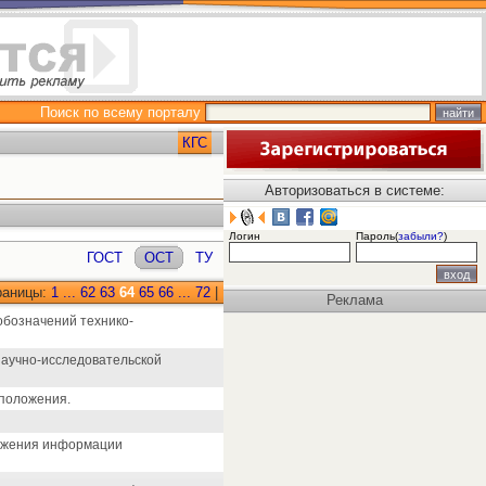
Поиск по всему порталу
КГС
Авторизоваться в системе:
Логин
Пароль(
забыли?
)
ГОСТ
ОСТ
ТУ
раницы:
1
...
62
63
64
65
66
...
72
|
Реклама
обозначений технико-
научно-исследовательской
положения.
ражения информации