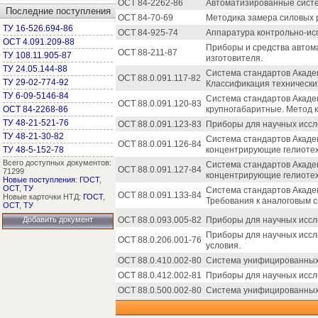
ОСТ 84-2262-86
Автоматизированные систе
Последние поступления
ОСТ 84-70-69
Методика замера силовых 
ТУ 16-526.694-86
ОСТ 84-925-74
Аппаратура контрольно-ис
ОСТ 4.091.209-88
Приборы и средства автома
ОСТ 88-211-87
ТУ 108.11.905-87
изготовителя.
ТУ 24.05.144-88
Система стандартов Акаде
ОСТ 88.0.091.117-82
ТУ 29-02-774-92
Классификация технических
ТУ 6-09-5146-84
Система стандартов Акаде
ОСТ 88.0.091.120-83
ОСТ 84-2268-86
крупногабаритные. Метод 
ТУ 48-21-521-76
ОСТ 88.0.091.123-83
Приборы для научных иссл
ТУ 48-21-30-82
Система стандартов Акаде
ОСТ 88.0.091.126-84
ТУ 48-5-152-78
концентрирующие гелиотех
Всего доступных документов:
Система стандартов Акаде
ОСТ 88.0.091.127-84
71299
концентрирующие гелиотех
Новые поступления
:
ГОСТ
,
ОСТ
,
ТУ
Система стандартов Акаде
ОСТ 88.0.091.133-84
Новые карточки НТД:
ГОСТ
,
Требования к аналоговым с
ОСТ
,
ТУ
Добавить документ
ОСТ 88.0.093.005-82
Приборы для научных иссл
Приборы для научных иссле
ОСТ 88.0.206.001-76
условия.
ОСТ 88.0.410.002-80
Система унифицированных 
ОСТ 88.0.412.002-81
Приборы для научных иссл
ОСТ 88.0.500.002-80
Система унифицированных 