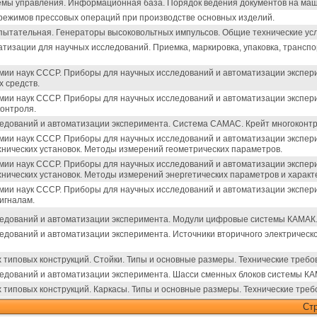
мы управления. Информационная база. Порядок ведения документов на ма
режимов прессовых операций при производстве основных изделий.
пытательная. Генераторы высоковольтных импульсов. Общие технические ус
тизации для научных исследований. Приемка, маркировка, упаковка, транспо
мии наук СССР. Приборы для научных исследований и автоматизации экспер
 средств.
мии наук СССР. Приборы для научных исследований и автоматизации экспер
контроля.
едований и автоматизации эксперимента. Система САМАС. Крейт многоконт
мии наук СССР. Приборы для научных исследований и автоматизации экспер
нических установок. Методы измерений геометрических параметров.
мии наук СССР. Приборы для научных исследований и автоматизации экспер
нических установок. Методы измерений энергетических параметров и характ
мии наук СССР. Приборы для научных исследований и автоматизации экспер
игналам.
едований и автоматизации эксперимента. Модули цифровые системы КАМАК.
дований и автоматизации эксперимента. Источники вторичного электрическ
типовых конструкций. Стойки. Типы и основные размеры. Технические требо
едований и автоматизации эксперимента. Шасси сменных блоков системы КАМ
типовых конструкций. Каркасы. Типы и основные размеры. Технические треб
Ст