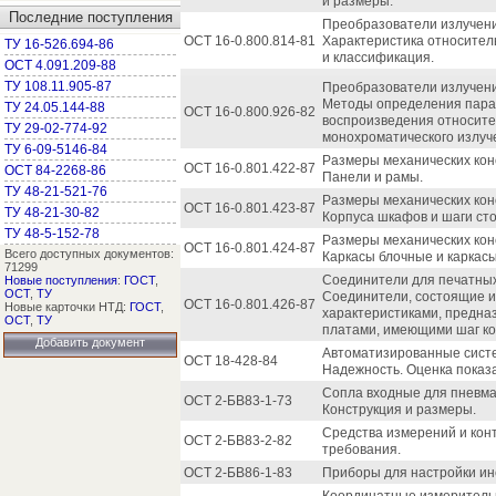
и размеры.
Последние поступления
Преобразователи излучени
ОСТ 16-0.800.814-81
Характеристика относител
ТУ 16-526.694-86
и классификация.
ОСТ 4.091.209-88
ТУ 108.11.905-87
Преобразователи излучени
Методы определения пара
ТУ 24.05.144-88
ОСТ 16-0.800.926-82
воспроизведения относите
ТУ 29-02-774-92
монохроматического излуч
ТУ 6-09-5146-84
Размеры механических конс
ОСТ 16-0.801.422-87
ОСТ 84-2268-86
Панели и рамы.
ТУ 48-21-521-76
Размеры механических конс
ОСТ 16-0.801.423-87
ТУ 48-21-30-82
Корпуса шкафов и шаги сто
ТУ 48-5-152-78
Размеры механических конс
ОСТ 16-0.801.424-87
Всего доступных документов:
Каркасы блочные и каркас
71299
Соединители для печатных 
Новые поступления
:
ГОСТ
,
ОСТ
,
ТУ
Соединители, состоящие и
ОСТ 16-0.801.426-87
Новые карточки НТД:
ГОСТ
,
характеристиками, предна
ОСТ
,
ТУ
платами, имеющими шаг коо
Добавить документ
Автоматизированные систе
ОСТ 18-428-84
Надежность. Оценка показ
Сопла входные для пневма
ОСТ 2-БВ83-1-73
Конструкция и размеры.
Средства измерений и кон
ОСТ 2-БВ83-2-82
требования.
ОСТ 2-БВ86-1-83
Приборы для настройки ин