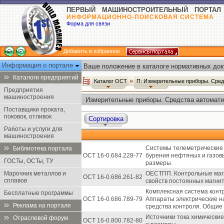
ПЕРВЫЙ МАШИНОСТРОИТЕЛЬНЫЙ ПОРТАЛ
ИНФОРМАЦИОННО-ПОИСКОВАЯ СИСТЕМА
Форма для связи
Добавить в избранное
Информация о портале
Ваше положение в каталоге нормативных док
Каталоги предприятий
Каталог ОСТ
П: Измерительные приборы. Сред
Предприятия
машиностроения
Измерительные приборы. Средства автоматиз
ОСТ
Поставщики проката,
поковок, отливок
Сортировка
Работы и услуги для
машиностроения
Системы телеметрические 
Библиотека портала
ОСТ 16-0.684.228-77
бурения нефтяных и газов
ГОСТы, ОСТы, ТУ
размеры.
Марочник металлов и
ОЕСТПП. Контрольные маг
ОСТ 16-0.686.261-82
сплавов
свойств постоянных магнит
Комплексная система контр
Бесплатные программы
ОСТ 16-0.686.789-79
Аппараты электрические н
Реклама на портале
средства контроля. Общие 
Источники тока химические
Отраслевой форум
ОСТ 16-0.800.782-80