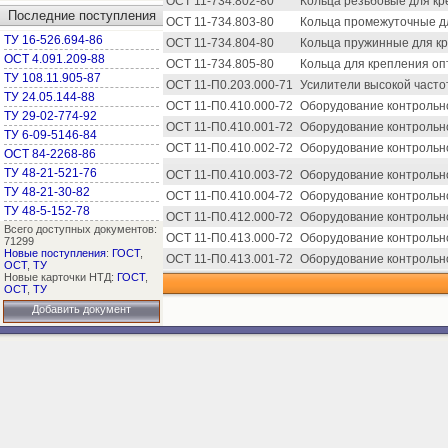
ОСТ 11-734.802-80
Кольца резьбовые для кр
Последние поступления
ОСТ 11-734.803-80
Кольца промежуточные дл
ТУ 16-526.694-86
ОСТ 11-734.804-80
Кольца пружинные для кр
ОСТ 4.091.209-88
ОСТ 11-734.805-80
Кольца для крепления оп
ТУ 108.11.905-87
ОСТ 11-П0.203.000-71
Усилители высокой часто
ТУ 24.05.144-88
ОСТ 11-П0.410.000-72
Оборудование контрольн
ТУ 29-02-774-92
ОСТ 11-П0.410.001-72
Оборудование контрольно
ТУ 6-09-5146-84
ОСТ 11-П0.410.002-72
Оборудование контрольно
ОСТ 84-2268-86
ТУ 48-21-521-76
ОСТ 11-П0.410.003-72
Оборудование контрольно
ТУ 48-21-30-82
ОСТ 11-П0.410.004-72
Оборудование контрольно
ТУ 48-5-152-78
ОСТ 11-П0.412.000-72
Оборудование контрольно
Всего доступных документов:
ОСТ 11-П0.413.000-72
Оборудование контрольно
71299
Новые поступления
:
ГОСТ
,
ОСТ 11-П0.413.001-72
Оборудование контрольн
ОСТ
,
ТУ
Новые карточки НТД:
ГОСТ
,
ОСТ
,
ТУ
Добавить документ