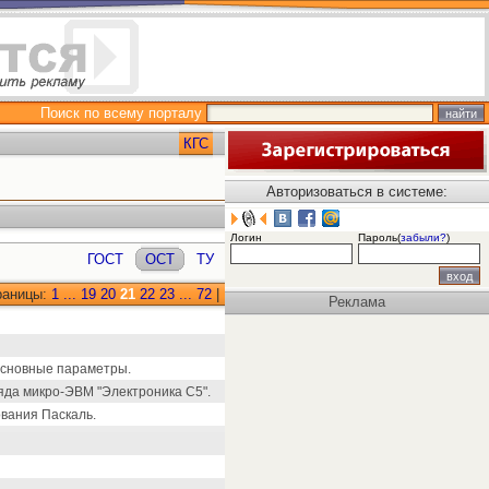
Поиск по всему порталу
КГС
Авторизоваться в системе:
Логин
Пароль(
забыли?
)
ГОСТ
ОСТ
ТУ
раницы:
1
...
19
20
21
22
23
...
72
|
Реклама
основные параметры.
яда микро-ЭВМ "Электроника С5".
вания Паскаль.