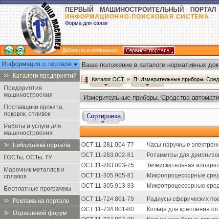
ПЕРВЫЙ МАШИНОСТРОИТЕЛЬНЫЙ ПОРТАЛ
ИНФОРМАЦИОННО-ПОИСКОВАЯ СИСТЕМА
Форма для связи
Добавить в избранное
Информация о портале
Ваше положение в каталоге нормативных док
Каталоги предприятий
Каталог ОСТ
П: Измерительные приборы. Сред
Предприятия
машиностроения
Измерительные приборы. Средства автомати
Поставщики проката,
поковок, отливок
Сортировка
Работы и услуги для
машиностроения
ОСТ 11-281.004-77
Часы наручные электрон
Библиотека портала
ОСТ 11-283.002-81
Ротаметры для деионизов
ГОСТы, ОСТы, ТУ
ОСТ 11-283.003-75
Течеискательная аппарат
Марочник металлов и
ОСТ 11-305.905-81
Микропроцессорные средс
сплавов
ОСТ 11-305.913-83
Микропроцессорные сред
Бесплатные программы
ОСТ 11-724.801-79
Радиусы сферических пов
Реклама на портале
ОСТ 11-734.801-80
Кольца для крепления оп
Отраслевой форум