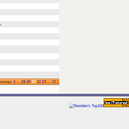
ы.
раницы:
1
...
19
20
21
22
23
...
72
|