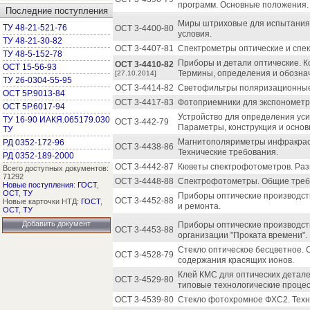
программ. Основные положения.
Последние поступления
Миры штриховые для испытания 
ТУ 48-21-521-76
ОСТ 3-4400-80
условия.
ТУ 48-21-30-82
ОСТ 3-4407-81
Спектрометры оптические и спе
ТУ 48-5-152-78
Приборы и детали оптические. 
ОСТ 3-4410-82
ОСТ 15-56-93
Термины, определения и обозна
[27.10.2014]
ТУ 26-0304-55-95
ОСТ 3-4414-82
Светофильтры поляризационные.
ОСТ 5Р.9013-84
ОСТ 3-4417-83
Фотоприемники для экспонометр
ОСТ 5Р.6017-94
Устройство для определения уси
ТУ 16-90 ИАКЯ.065179.030
ОСТ 3-442-79
Параметры, конструкция и осно
ТУ
Магнитополяриметры инфракрас
РД 0352-172-96
ОСТ 3-4438-86
Технические требования.
РД 0352-189-2000
ОСТ 3-4442-87
Кюветы спектрофотометров. Раз
Всего доступных документов:
71292
ОСТ 3-4448-88
Спектрофотометры. Общие треб
Новые поступления
:
ГОСТ
,
ОСТ
,
ТУ
Приборы оптические производст
ОСТ 3-4452-88
Новые карточки НТД:
ГОСТ
,
и ремонта.
ОСТ
,
ТУ
Добавить документ
Приборы оптические производст
ОСТ 3-4453-88
организации "Проката времени".
Стекло оптическое бесцветное.
ОСТ 3-4528-79
содержания красящих ионов.
Клей КМС для оптических детале
ОСТ 3-4529-80
типовые технологические процес
ОСТ 3-4539-80
Стекло фотохромное ФХС2. Техн