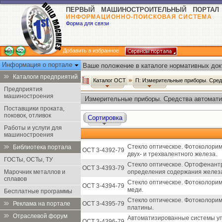
ПЕРВЫЙ МАШИНОСТРОИТЕЛЬНЫЙ ПОРТАЛ
ИНФОРМАЦИОННО-ПОИСКОВАЯ СИСТЕМА
Форма для связи
Добавить в избранное
Информация о портале
Ваше положение в каталоге нормативных док
Каталоги предприятий
Каталог ОСТ
П: Измерительные приборы. Сред
Предприятия
машиностроения
Измерительные приборы. Средства автоматиз
ОСТ
Поставщики проката,
поковок, отливок
Сортировка
Работы и услуги для
машиностроения
Стекло оптическое. Фотоколори
Библиотека портала
ОСТ 3-4392-79
двух- и трехвалентного железа.
ГОСТы, ОСТы, ТУ
Стекло оптическое. Ортофенан
ОСТ 3-4393-79
Марочник металлов и
определения содержания желез
сплавов
Стекло оптическое. Фотоколори
ОСТ 3-4394-79
меди.
Бесплатные программы
Стекло оптическое. Фотоколори
Реклама на портале
ОСТ 3-4395-79
платины.
Отраслевой форум
Автоматизированные системы уп
ОСТ 3-4396-79