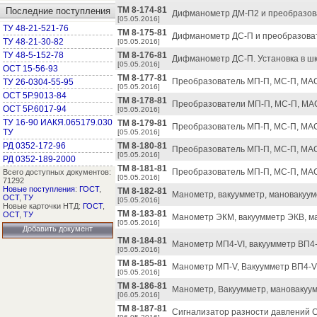
ТМ 8-174-81
Последние поступления
Дифманометр ДМ-П2 и преобразова
[05.05.2016]
ТУ 48-21-521-76
ТМ 8-175-81
Дифманометр ДС-П и преобразоват
ТУ 48-21-30-82
[05.05.2016]
ТУ 48-5-152-78
ТМ 8-176-81
Дифманометр ДС-П. Установка в ш
[05.05.2016]
ОСТ 15-56-93
ТМ 8-177-81
Преобразователь МП-П, МС-П, МАС-
ТУ 26-0304-55-95
[05.05.2016]
ОСТ 5Р.9013-84
ТМ 8-178-81
Преобразователи МП-П, МС-П, МАС-
ОСТ 5Р.6017-94
[05.05.2016]
ТУ 16-90 ИАКЯ.065179.030
ТМ 8-179-81
Преобразователь МП-П, МС-П, МАС
ТУ
[05.05.2016]
РД 0352-172-96
ТМ 8-180-81
Преобразователь МП-П, МС-П, МАС-
[05.05.2016]
РД 0352-189-2000
ТМ 8-181-81
Преобразователь МП-П, МС-П, МАС
Всего доступных документов:
[05.05.2016]
71292
Новые поступления
:
ГОСТ
,
ТМ 8-182-81
Манометр, вакуумметр, мановакуум
ОСТ
,
ТУ
[05.05.2016]
Новые карточки НТД:
ГОСТ
,
ТМ 8-183-81
ОСТ
,
ТУ
Манометр ЭКМ, вакуумметр ЭКВ, м
[05.05.2016]
Добавить документ
ТМ 8-184-81
Манометр МП4-VI, вакуумметр ВП4-
[05.05.2016]
ТМ 8-185-81
Манометр МП-V, Вакуумметр ВП4-V
[05.05.2016]
ТМ 8-186-81
Манометр, Вакуумметр, мановакуу
[06.05.2016]
ТМ 8-187-81
Сигнализатор разности давлений С