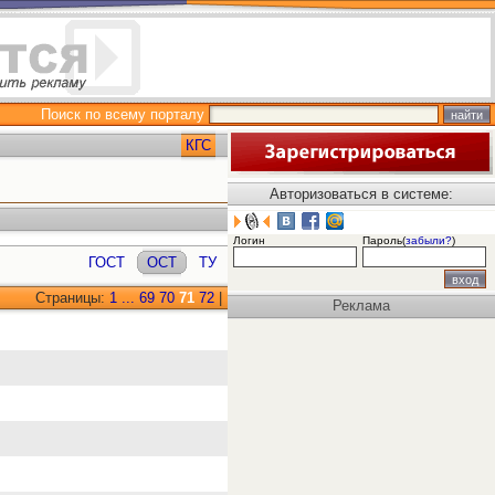
Поиск по всему порталу
КГС
Авторизоваться в системе:
Логин
Пароль(
забыли?
)
ГОСТ
ОСТ
ТУ
Страницы:
1
...
69
70
71
72
|
Реклама