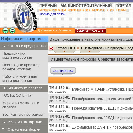
ПЕРВЫЙ МАШИНОСТРОИТЕЛЬНЫЙ ПОРТАЛ
ИНФОРМАЦИОННО-ПОИСКОВАЯ СИСТЕМА
Форма для связи
Добавить в избранное
Информация о портале
Ваше положение в каталоге нормативных док
Каталоги предприятий
Каталог ОСТ
П: Измерительные приборы. Сред
Предприятия
машиностроения
Измерительные приборы. Средства автомати
Поставщики проката,
поковок, отливок
Сортировка
Работы и услуги для
машиностроения
ТМ 8-169-81
Библиотека портала
Манометр МПЭ-МИ. Установка в шк
[05.05.2016]
ГОСТы, ОСТы, ТУ
ТМ 8-170-81
Преобразователь пневматический 
[05.05.2016]
Марочник металлов и
ТМ 8-171-81
сплавов
Преобразователь 13ДД11 и дифман
[05.05.2016]
Бесплатные программы
ТМ 8-172-81
Преобразователь 13ДД11 и дифман
[05.05.2016]
Реклама на портале
ТМ 8-173-81
Дифманометр ДМ-П1 и преобразова
Отраслевой форум
[05.05.2016]