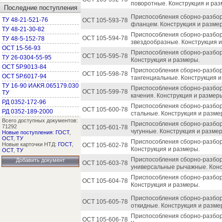
поворотные. Конструкция и раз
Последние поступления
Приспособления сборно-разбор
ТУ 48-21-521-76
ОСТ 105-593-78
фланцем. Конструкция и разме
ТУ 48-21-30-82
Приспособления сборно-разбор
ОСТ 105-594-78
ТУ 48-5-152-78
звездообразные. Конструкция и
ОСТ 15-56-93
Приспособления сборно-разбор
ОСТ 105-595-78
ТУ 26-0304-55-95
Конструкция и размеры.
ОСТ 5Р.9013-84
Приспособления сборно-разбо
ОСТ 105-598-78
ОСТ 5Р.6017-94
тангенциальные. Конструкция и
ТУ 16-90 ИАКЯ.065179.030
Приспособления сборно-разбо
ОСТ 105-599-78
ТУ
качения. Конструкция и размер
РД 0352-172-96
Приспособления сборно-разбо
ОСТ 105-600-78
РД 0352-189-2000
стальные. Конструкция и разме
Всего доступных документов:
Приспособления сборно-разбо
71292
ОСТ 105-601-78
чугунные. Конструкция и разме
Новые поступления
:
ГОСТ
,
ОСТ
,
ТУ
Приспособления сборно-разбор
Новые карточки НТД:
ГОСТ
,
ОСТ 105-602-78
Конструкция и размеры.
ОСТ
,
ТУ
Приспособления сборно-разбо
Добавить документ
ОСТ 105-603-78
универсальные рычажные. Конс
Приспособления сборно-разбор
ОСТ 105-604-78
Конструкция и размеры.
Приспособления сборно-разбо
ОСТ 105-605-78
откидные. Конструкция и разме
Приспособления сборно-разбо
ОСТ 105-606-78