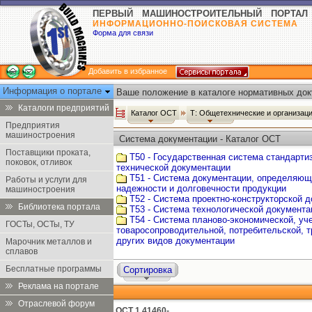
ПЕРВЫЙ МАШИНОСТРОИТЕЛЬНЫЙ ПОРТАЛ
ИНФОРМАЦИОННО-ПОИСКОВАЯ СИСТЕМА
Форма для связи
Добавить в избранное
Информация о портале
Ваше положение в каталоге нормативных док
Каталоги предприятий
Каталог ОСТ
Т: Общетехнические и организац
Предприятия
машиностроения
Система документации - Каталог ОСТ
Поставщики проката,
Т50 - Государственная система стандарти
поковок, отливок
технической документации
Т51 - Система документации, определяющ
Работы и услуги для
надежности и долговечности продукции
машиностроения
Т52 - Система проектно-конструкторской 
Библиотека портала
Т53 - Система технологической документа
Т54 - Система планово-экономической, уче
ГОСТы, ОСТы, ТУ
товаросопроводительной, потребительской, т
других видов документации
Марочник металлов и
сплавов
Бесплатные программы
Сортировка
Реклама на портале
Отраслевой форум
ОСТ 1 41460-