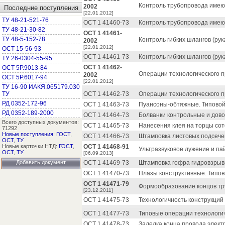
Контроль трубопровода имею
2002
Последние поступления
[22.01.2012]
ТУ 48-21-521-76
ОСТ 1 41460-73
Контроль трубопровода имею
ТУ 48-21-30-82
ОСТ 1 41461-
ТУ 48-5-152-78
Контроль гибких шлангов (ру
2002
[22.01.2012]
ОСТ 15-56-93
ОСТ 1 41461-73
Контроль гибких шлангов (ру
ТУ 26-0304-55-95
ОСТ 1 41462-
ОСТ 5Р.9013-84
Операции технологического п
2002
ОСТ 5Р.6017-94
[22.01.2012]
ТУ 16-90 ИАКЯ.065179.030
ТУ
ОСТ 1 41462-73
Операции технологического п
РД 0352-172-96
ОСТ 1 41463-73
Пуансоны-обтяжные. Типовой
РД 0352-189-2000
ОСТ 1 41464-73
Болванки контрольные и дово
Всего доступных документов:
ОСТ 1 41465-73
Нанесения клея на торцы сот
71292
Новые поступления
:
ГОСТ
,
ОСТ 1 41466-73
Штамповка листовых подсечек
ОСТ
,
ТУ
Новые карточки НТД:
ГОСТ
,
ОСТ 1 41468-91
Ультразвуковое лужение и па
ОСТ
,
ТУ
[06.09.2013]
Добавить документ
ОСТ 1 41469-73
Штамповка гофра гидровзрывн
ОСТ 1 41470-73
Плазы конструктивные. Типов
ОСТ 1 41471-79
Формообразование концов тру
[23.12.2011]
ОСТ 1 41475-73
Технологичность конструкци
ОСТ 1 41477-73
Типовые операции технологич
ОСТ 1 41478-73
Заделка конца провода элект