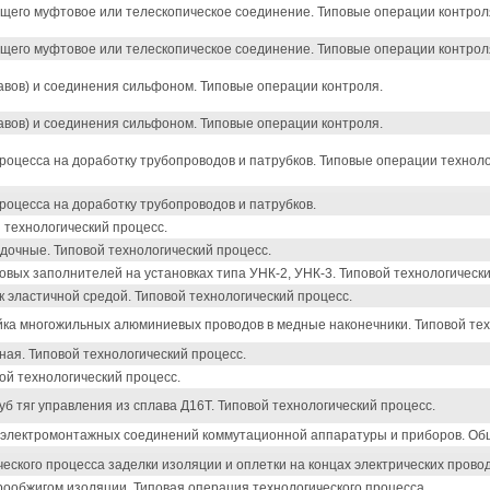
щего муфтовое или телескопическое соединение. Типовые операции контрол
щего муфтовое или телескопическое соединение. Типовые операции контрол
кавов) и соединения сильфоном. Типовые операции контроля.
кавов) и соединения сильфоном. Типовые операции контроля.
роцесса на доработку трубопроводов и патрубков. Типовые операции техноло
роцесса на доработку трубопроводов и патрубков.
 технологический процесс.
дочные. Типовой технологический процесс.
овых заполнителей на установках типа УНК-2, УНК-3. Типовой технологически
 эластичной средой. Типовой технологический процесс.
йка многожильных алюминиевых проводов в медные наконечники. Типовой тех
ая. Типовой технологический процесс.
ой технологический процесс.
б тяг управления из сплава Д16Т. Типовой технологический процесс.
й электромонтажных соединений коммутационной аппаратуры и приборов. Об
еского процесса заделки изоляции и оплетки на концах электрических прово
рообжигом изоляции. Типовая операция технологического процесса.