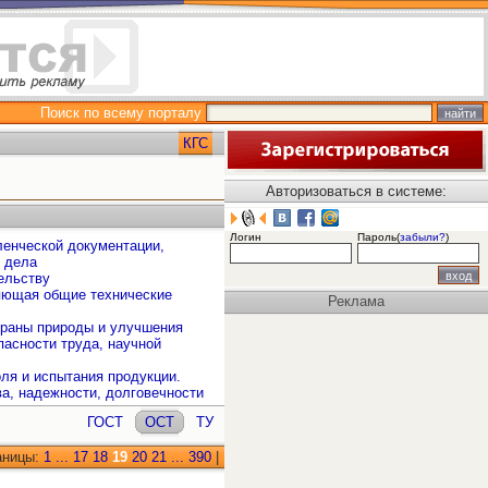
Поиск по всему порталу
КГС
Авторизоваться в системе:
Логин
Пароль(
забыли?
)
ленческой документации,
о дела
ельству
ляющая общие технические
Реклама
охраны природы и улучшения
пасности труда, научной
ля и испытания продукции.
ва, надежности, долговечности
ГОСТ
ОСТ
ТУ
аницы:
1
...
17
18
19
20
21
...
390
|