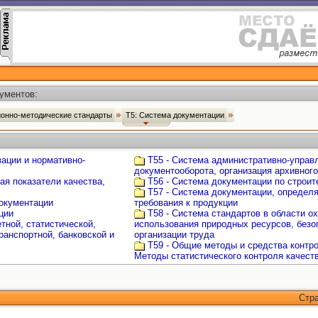
ументов:
ионно-методические стандарты
Т5: Система документации
зации и нормативно-
Т55 - Система административно-управ
документооборота, организация архивног
ая показатели качества,
Т56 - Система документации по строит
Т57 - Система документации, опреде
документации
требования к продукции
ции
Т58 - Система стандартов в области 
тной, статистической,
использования природных ресурсов, безо
ранспортной, банковской и
организации труда
Т59 - Общие методы и средства контро
Методы статистического контроля качест
Стр