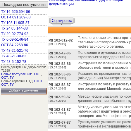
документации
Последние поступления
ТУ 16-526.694-86
ОСТ 4.091.209-88
Сортировка
ТУ 108.11.905-87
ТУ 24.05.144-88
ТУ 29-02-774-92
Технологические системы прот
ТУ 6-09-5146-84
РД 102-012-82
стальных нефтепромысловых р
[09.07.2019]
ОСТ 84-2268-86
нефтегазоносного региона.
ТУ 48-21-521-76
Положение о руководстве взры
РД 102-42-86
ТУ 48-21-30-82
строительства предприятий не
[15.07.2019]
ТУ 48-5-152-78
Инструкция по планированию э
РД 102-52-86
Всего доступных документов:
объектов нефтяной и газовой 
[15.07.2019]
71299
Указание по проведению паспо
Новые поступления
:
ГОСТ
,
РД 102-53-86
ОСТ
,
ТУ
(объединения) Миннефтегазст
[15.07.2019]
Новые карточки НТД:
ГОСТ
,
Инструкция по учету и расчету
ОСТ
,
ТУ
РД 102-58-87
для организаций Миннефтегазс
[15.07.2019]
Добавить документ
Методические указания по нор
РД 102-59-87
диагностирования объектов тр
[15.07.2019]
Методические указания по атт
РД 102-61-87
рабочих мест водителей и рем
[15.07.2019]
предприятиях Миннефтегазстр
Руководящие указания по расче
РД 102-67-87
применением экспедиционно-ва
[15.07.2019]