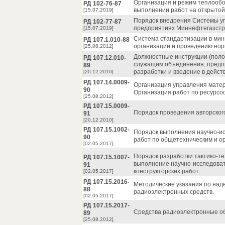
Организация и режим теплообо
РД 102-76-87
выполнении работ на открытой
[15.07.2019]
Порядок внедрения Системы уп
РД 102-77-87
предприятиях Миннефтегазстр
[15.07.2019]
Система стандартизации в мин
РД 107.1.010-88
организации и проведению нор
[25.08.2012]
Должностные инструкции (поло
РД 107.12.010-
служащим объединения, предп
89
разработки и введение в дейст
[20.12.2010]
РД 107.14.0009-
Организация управления матер
90
Организация работ по ресурсо
[25.08.2012]
РД 107.15.0009-
Порядок проведения авторского
91
[20.12.2010]
РД 107.15.1002-
Порядок выполнения научно-ис
90
работ по общетехническим и о
[02.05.2017]
Порядок разработки тактико-те
РД 107.15.1007-
выполнение научно-исследоват
91
конструкторских работ.
[02.05.2017]
РД 107.15.2016-
Методические указания по на
88
радиоэлектронных средств.
[02.05.2017]
РД 107.15.2017-
Средства радиоэлектронные об
89
[25.08.2012]