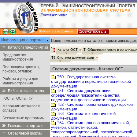
ПЕРВЫЙ МАШИНОСТРОИТЕЛЬНЫЙ ПОРТАЛ
ИНФОРМАЦИОННО-ПОИСКОВАЯ СИСТЕМА
Форма для связи
Добавить в избранное
Информация о портале
Ваше положение в каталоге нормативных док
Каталоги предприятий
Каталог ОСТ
Т: Общетехнические и организац
Предприятия
Т5: Система документации
машиностроения
Поставщики проката,
Система документации - Каталог ОСТ
поковок, отливок
Т50 - Государственная система
Работы и услуги для
стандартизации и нормативно-технической
машиностроения
документации
Т51 - Система документации,
Библиотека портала
определяющая показатели качества,
ГОСТы, ОСТы, ТУ
надежности и долговечности продукции
Т52 - Система проектно-конструкторской
Марочник металлов и
документации
сплавов
Т53 - Система технологической
Бесплатные программы
документации
Т54 - Система планово-экономической,
Реклама на портале
учетной, статистической,
товаросопроводительной, потребительской,
Отраслевой форум
транспортной, банковской и других видов