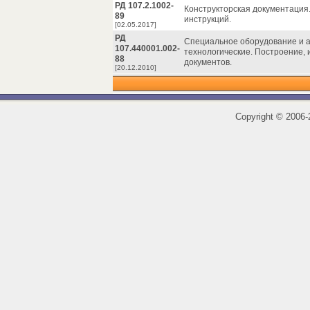
РД 107.2.1002-
Конструкторская документация.
89
инструкций.
[02.05.2017]
РД
Специальное оборудование и 
107.440001.002-
технологические. Построение,
88
документов.
[20.12.2010]
Copyright
©
2006-2