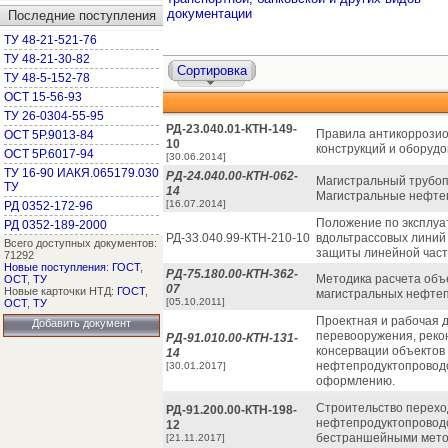
документации
Последние поступления
ТУ 48-21-521-76
ТУ 48-21-30-82
Сортировка
ТУ 48-5-152-78
ОСТ 15-56-93
ТУ 26-0304-55-95
РД-23.040.01-КТН-149-
Правила антикоррозио
ОСТ 5Р.9013-84
10
конструкций и оборуд
ОСТ 5Р.6017-94
[30.06.2014]
ТУ 16-90 ИАКЯ.065179.030
РД-24.040.00-КТН-062-
Магистральный трубоп
ТУ
14
Магистральные нефте
[16.07.2014]
РД 0352-172-96
Положение по эксплуа
РД 0352-189-2000
РД-33.040.99-КТН-210-10
вдольтрассовых линий
Всего доступных документов:
защиты линейной част
71292
Новые поступления
:
ГОСТ
,
РД-75.180.00-КТН-362-
Методика расчета объ
ОСТ
,
ТУ
07
Новые карточки НТД:
ГОСТ
,
магистральных нефтеп
[05.10.2011]
ОСТ
,
ТУ
Проектная и рабочая д
Добавить документ
перевооружения, рекон
РД-91.010.00-КТН-131-
консервации объектов
14
нефтепродуктопроводо
[30.01.2017]
оформлению.
Строительство перехо
РД-91.200.00-КТН-198-
нефтепродуктопроводо
12
бестраншейными мето
[21.11.2017]