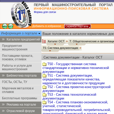
ПЕРВЫЙ МАШИНОСТРОИТЕЛЬНЫЙ ПОРТАЛ
ИНФОРМАЦИОННО-ПОИСКОВАЯ СИСТЕМА
Форма для связи
Добавить в избранное
Информация о портале
Ваше положение в каталоге нормативных док
Каталоги предприятий
Каталог ОСТ
Т: Общетехнические и организац
Предприятия
Т5: Система документации
машиностроения
Поставщики проката,
Система документации - Каталог ОСТ
поковок, отливок
Т50 - Государственная система
Работы и услуги для
стандартизации и нормативно-технической
машиностроения
документации
Т51 - Система документации,
Библиотека портала
определяющая показатели качества,
ГОСТы, ОСТы, ТУ
надежности и долговечности продукции
Т52 - Система проектно-конструкторской
Марочник металлов и
документации
сплавов
Т53 - Система технологической
Бесплатные программы
документации
Т54 - Система планово-экономической,
Реклама на портале
учетной, статистической,
товаросопроводительной, потребительской,
Отраслевой форум
транспортной, банковской и других видов