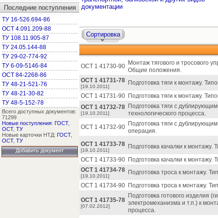
документации
Последние поступления
ТУ 16-526.694-86
ОСТ 4.091.209-88
Сортировка
ТУ 108.11.905-87
ТУ 24.05.144-88
ТУ 29-02-774-92
Монтаж тягового и тросового у
ТУ 6-09-5146-84
ОСТ 1 41730-90
Общие положения.
ОСТ 84-2268-86
ОСТ 1 41731-78
Подготовка тяги к монтажу. Тип
ТУ 48-21-521-76
[19.10.2011]
ТУ 48-21-30-82
ОСТ 1 41731-90
Подготовка тяги к монтажу. Тип
ТУ 48-5-152-78
Подготовка тяги с дублирующим
ОСТ 1 41732-78
Всего доступных документов:
технологического процесса.
[19.10.2011]
71299
Новые поступления
:
ГОСТ
,
Подготовка тяги с дублирующим
ОСТ 1 41732-90
ОСТ
,
ТУ
операция.
Новые карточки НТД:
ГОСТ
,
ОСТ
,
ТУ
ОСТ 1 41733-78
Подготовка качалки к монтажу. 
Добавить документ
[19.10.2011]
ОСТ 1 41733-90
Подготовка качалки к монтажу. 
ОСТ 1 41734-78
Подготовка троса к монтажу. Т
[19.10.2011]
ОСТ 1 41734-90
Подготовка троса к монтажу. Ти
Подготовка готового изделия (г
ОСТ 1 41735-78
электромеханизма и т.п.) к мон
[07.02.2012]
процесса.