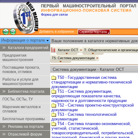
ПЕРВЫЙ МАШИНОСТРОИТЕЛЬНЫЙ ПОРТАЛ
ИНФОРМАЦИОННО-ПОИСКОВАЯ СИСТЕМА
Форма для связи
Добавить в избранное
Информация о портале
Ваше положение в каталоге нормативных док
Каталоги предприятий
Каталог ОСТ
Т: Общетехнические и организац
Предприятия
Т5: Система документации
машиностроения
Поставщики проката,
Система документации - Каталог ОСТ
поковок, отливок
Т50 - Государственная система
Работы и услуги для
стандартизации и нормативно-технической
машиностроения
документации
Т51 - Система документации,
Библиотека портала
определяющая показатели качества,
ГОСТы, ОСТы, ТУ
надежности и долговечности продукции
Т52 - Система проектно-конструкторской
Марочник металлов и
документации
сплавов
Т53 - Система технологической
Бесплатные программы
документации
Т54 - Система планово-экономической,
Реклама на портале
учетной, статистической,
товаросопроводительной, потребительской,
Отраслевой форум
транспортной, банковской и других видов