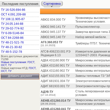
Сортировка
Последние поступления
ТУ 16-526.694-86
ОСТ 4.091.209-88
Уровнемеры высокочаст
ТУ 108.11.905-87
АВЮ2.834.000 ТУ
Технические условия.
ТУ 24.05.144-88
АВЮ2.940.141 ТУ
Пульсоколлектор.
ТУ 29-02-774-92
АВЮ2.945.137 ТУ
Завертка врезная типа З
ТУ 6-09-5146-84
АВЮ2.945.140 ТУ
Набор мягкой мебели.
ОСТ 84-2268-86
АГ0.360.053 ТУ
ТУ 48-21-521-76
Тумблеры ПТ57. Техниче
[11.10.2023]
ТУ 48-21-30-82
АГСФ.406233.001 РЭ
Измерители давления м
ТУ 48-5-152-78
Редакция 6.13
12334427-2003. Руковод
Всего доступных документов:
71299
АДБК.431160.900 ТУ
Микросхемы интегральны
Новые поступления
:
ГОСТ
,
ОСТ
,
ТУ
АДБК.431160.901 ТУ
Микросхемы интегральны
Новые карточки НТД:
ГОСТ
,
АДБК.431160.902 ТУ
Микросхемы интегральны
ОСТ
,
ТУ
АДИГ.632155.001 ТУ
Завесы тепловые ТЗ "ЭЛ
Добавить документ
АДИГ.681931.004 ТУ
Электротепловентилято
АДИГ.681933.001 ТУ
Электровентиляторы п
Сталь легированная ко
АДУ8-ТУ
условия.
[17.10.2014]
Микросхемы интегральн
АЕНВ.431260.014 ТУ
Технические условия.
[26.09.2024]
АЕНВ.431260.041 ТУ