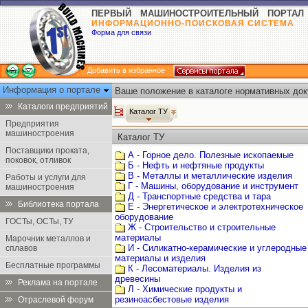
ПЕРВЫЙ МАШИНОСТРОИТЕЛЬНЫЙ ПОРТАЛ
ИНФОРМАЦИОННО-ПОИСКОВАЯ СИСТЕМА
Форма для связи
Добавить в избранное
Информация о портале
Ваше положение в каталоге нормативных док
Каталоги предприятий
Каталог ТУ
Предприятия
машиностроения
Каталог ТУ
Поставщики проката,
А - Горное дело. Полезные ископаемые
поковок, отливок
Б - Нефть и нефтяные продукты
В - Металлы и металлические изделия
Работы и услуги для
Г - Машины, оборудование и инструмент
машиностроения
Д - Транспортные средства и тара
Библиотека портала
Е - Энергетическое и электротехническое
оборудование
ГОСТы, ОСТы, ТУ
Ж - Строительство и строительные
материалы
Марочник металлов и
И - Силикатно-керамические и углеродные
сплавов
материалы и изделия
Бесплатные программы
К - Лесоматериалы. Изделия из
древесины
Реклама на портале
Л - Химические продукты и
резиноасбестовые изделия
Отраслевой форум