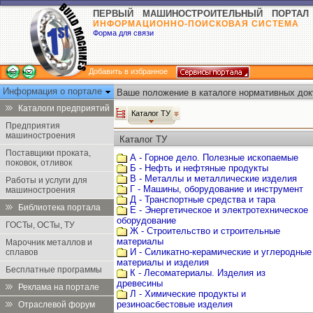
ПЕРВЫЙ МАШИНОСТРОИТЕЛЬНЫЙ ПОРТАЛ
ИНФОРМАЦИОННО-ПОИСКОВАЯ СИСТЕМА
Форма для связи
Добавить в избранное
Информация о портале
Ваше положение в каталоге нормативных док
Каталоги предприятий
Каталог ТУ
Предприятия
машиностроения
Каталог ТУ
Поставщики проката,
А - Горное дело. Полезные ископаемые
поковок, отливок
Б - Нефть и нефтяные продукты
В - Металлы и металлические изделия
Работы и услуги для
Г - Машины, оборудование и инструмент
машиностроения
Д - Транспортные средства и тара
Библиотека портала
Е - Энергетическое и электротехническое
оборудование
ГОСТы, ОСТы, ТУ
Ж - Строительство и строительные
материалы
Марочник металлов и
И - Силикатно-керамические и углеродные
сплавов
материалы и изделия
Бесплатные программы
К - Лесоматериалы. Изделия из
древесины
Реклама на портале
Л - Химические продукты и
резиноасбестовые изделия
Отраслевой форум