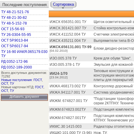
Сортировка
Последние поступления
ТУ 48-21-521-76
ТУ 48-21-30-82
ИЖСК 656351.001 ТУ
Щиток осветительный 
ТУ 48-5-152-78
ИЖСК.301421.007 ТУ
Стойка контрольно-изм
ОСТ 15-56-93
ИЖСК.411152.004 ТУ
Счетчики электрическо
ТУ 26-0304-55-95
ОСТ 5Р.9013-84
ИЖСК.435211.004 ТУ
Выпрямители типа В-О
ОСТ 5Р.6017-94
ИЖСК.656131.001 ТУ-99
Блоки диодно-резистор
[04.02.2010]
ТУ 16-90 ИАКЯ.065179.030
ТУ
ИЗО.005.378 ТУ
Крем для обуви "Шик".
РД 0352-172-96
ИЗО.005.378-1 ТУ
Эмульсия для кожаной 
РД 0352-189-2000
Типовые конструкции и
Всего доступных документов:
ИИ24-1/70
конструкции многоэта
71292
[23.04.2012]
плиты для перекрытий 
Новые поступления
:
ГОСТ
,
ОСТ
,
ТУ
ИКЖА.468173.002 ТУ
Контроллер дорожный "
Новые карточки НТД:
ГОСТ
,
ОСТ
,
ТУ
ИКЖА.941117.001 ТУ
Система уродинамическ
Добавить документ
"Подстанции трансфор
ИКЖМ. 674827.001 ТУ
серии 2КТПНУ. Техниче
ИКЖМ.674823.002ТУ
Подстанция комплектн
Подстанция комплектн
ИКЖМ.674827.001ТУ
КТПНУ. Технические ус
ИКМС.З0 1415.003
Радиаторы отопительн
ИКШЮ 101.000 ТУ (3-96)
Нож. ТУ.