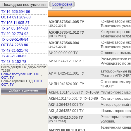
Сортировка
Последние поступления
ТУ 16-526.694-86
ОСТ 4.091.209-88
Конденсаторы окс
АЖЯР.673541.005 ТУ
ТУ 108.11.905-87
Технические усло
[25.09.2024]
ТУ 24.05.144-88
Конденсаторы окс
АЖЯР.673541.012 ТУ
ТУ 29-02-774-92
Технические усло
[08.09.2017]
ТУ 6-09-5146-84
Конденсаторы окс
АЖЯР.673546.004
ОСТ 84-2268-86
Технические усло
[24.07.2008]
ТУ 48-21-521-76
АИ20.00.00.00 ТУ
Станок настольны
ТУ 48-21-30-82
Разъединители се
АИАГ.674212.002 РЭ
ТУ 48-5-152-78
Руководство по э
Всего доступных документов:
71299
автомобильные пр
АИМП.425411.001 ТУ
Новые поступления
:
ГОСТ
,
"Реатон-АПУ 24В"
ОСТ
,
ТУ
Новые карточки НТД:
ГОСТ
,
Отсасыватель хир
АИЯН.941624.001 ТУ
ОСТ
,
ТУ
"ПИОН".
Добавить документ
АКБИ. 101145.002ТУ ТУ-10-89
Фильтр-пресс мар
АКБИ.101145.001ТУ ТУ-10-89
Фильтр-пресс мар
АКИЦ.364424.001 ТУ
Мотор лодочный п
АКЦИ.364352.001 ТУ
Шпиль якорно-шва
Резисторы постоя
АЛЯР.434110.005 ТУ
условия.
[05.02.2014]
Техническая спец
АМ199.00.00.110 Д5.1