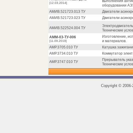
выполнения анти
[12.03.2014]
оборудовании АЭ
АМИВ.521723.013 ТУ
Двигатели асинхр
АМИВ.521723.023 ТУ
Двигатели асинхр
Электродвигател
АМИВ.522524.004 ТУ
Технические усло
Изготовление, ис
АММ-03-ТУ-006
и материалов.
[11.09.2019]
АМР.3705.010 ТУ
Катушка зажигани
АМР.3734.010 ТУ
Коммутатор элект
Прерыватель указ
АМР.3747.010 ТУ
Технические усло
Copyright
©
2006-2