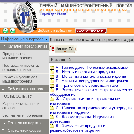
ПЕРВЫЙ МАШИНОСТРОИТЕЛЬНЫЙ ПОРТАЛ
ИНФОРМАЦИОННО-ПОИСКОВАЯ СИСТЕМА
Форма для связи
Добавить в избранное
Информация о портале
Ваше положение в каталоге нормативных док
Каталоги предприятий
Каталог ТУ
Предприятия
машиностроения
Каталог ТУ
Поставщики проката,
А - Горное дело. Полезные ископаемые
поковок, отливок
Б - Нефть и нефтяные продукты
В - Металлы и металлические изделия
Работы и услуги для
Г - Машины, оборудование и инструмент
машиностроения
Д - Транспортные средства и тара
Библиотека портала
Е - Энергетическое и электротехническое
оборудование
ГОСТы, ОСТы, ТУ
Ж - Строительство и строительные
материалы
Марочник металлов и
И - Силикатно-керамические и углеродные
сплавов
материалы и изделия
Бесплатные программы
К - Лесоматериалы. Изделия из
древесины
Реклама на портале
Л - Химические продукты и
резиноасбестовые изделия
Отраслевой форум