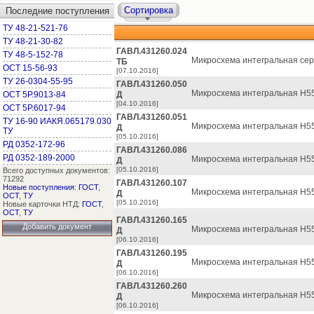
Сортировка
Последние поступления
ТУ 48-21-521-76
ТУ 48-21-30-82
ГАВЛ.431260.024
ТУ 48-5-152-78
Микросхема интегральная сер
ТБ
ОСТ 15-56-93
[07.10.2016]
ТУ 26-0304-55-95
ГАВЛ.431260.050
Микросхема интегральная Н55
ОСТ 5Р.9013-84
Д
[04.10.2016]
ОСТ 5Р.6017-94
ГАВЛ.431260.051
ТУ 16-90 ИАКЯ.065179.030
Микросхема интегральная Н55
Д
ТУ
[05.10.2016]
РД 0352-172-96
ГАВЛ.431260.086
РД 0352-189-2000
Микросхема интегральная Н55
Д
[05.10.2016]
Всего доступных документов:
71292
ГАВЛ.431260.107
Новые поступления
:
ГОСТ
,
Микросхема интегральная Н55
Д
ОСТ
,
ТУ
[05.10.2016]
Новые карточки НТД:
ГОСТ
,
ОСТ
,
ТУ
ГАВЛ.431260.165
Добавить документ
Микросхема интегральная Н55
Д
[06.10.2016]
ГАВЛ.431260.195
Микросхема интегральная Н55
Д
[06.10.2016]
ГАВЛ.431260.260
Микросхема интегральная Н55
Д
[06.10.2016]