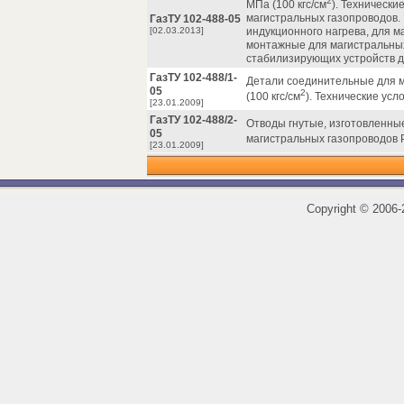
2
МПа (100 кгс/см
). Технически
магистральных газопроводов. 
ГазТУ 102-488-05
[02.03.2013]
индукционного нагрева, для м
монтажные для магистральных
стабилизирующих устройств д
ГазТУ 102-488/1-
Детали соединительные для м
05
2
(100 кгс/см
). Технические усл
[23.01.2009]
ГазТУ 102-488/2-
Отводы гнутые, изготовленны
05
магистральных газопроводов Р
[23.01.2009]
Copyright
©
2006-2