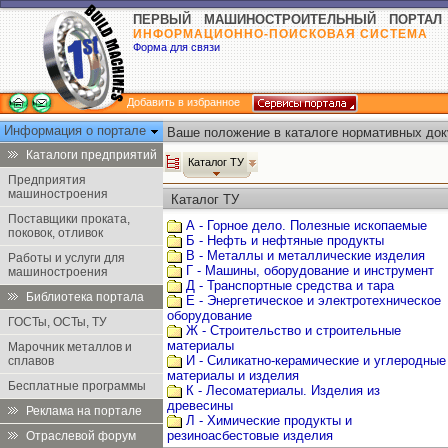
ПЕРВЫЙ МАШИНОСТРОИТЕЛЬНЫЙ ПОРТАЛ
ИНФОРМАЦИОННО-ПОИСКОВАЯ СИСТЕМА
Форма для связи
Добавить в избранное
Информация о портале
Ваше положение в каталоге нормативных док
Каталоги предприятий
Каталог ТУ
Предприятия
машиностроения
Каталог ТУ
Поставщики проката,
А - Горное дело. Полезные ископаемые
поковок, отливок
Б - Нефть и нефтяные продукты
В - Металлы и металлические изделия
Работы и услуги для
Г - Машины, оборудование и инструмент
машиностроения
Д - Транспортные средства и тара
Библиотека портала
Е - Энергетическое и электротехническое
оборудование
ГОСТы, ОСТы, ТУ
Ж - Строительство и строительные
материалы
Марочник металлов и
И - Силикатно-керамические и углеродные
сплавов
материалы и изделия
Бесплатные программы
К - Лесоматериалы. Изделия из
древесины
Реклама на портале
Л - Химические продукты и
резиноасбестовые изделия
Отраслевой форум