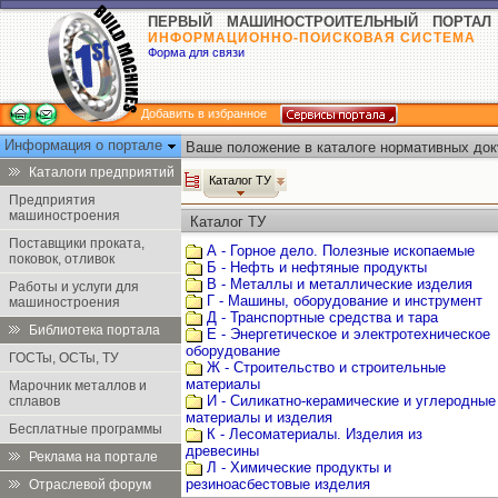
ПЕРВЫЙ МАШИНОСТРОИТЕЛЬНЫЙ ПОРТАЛ
ИНФОРМАЦИОННО-ПОИСКОВАЯ СИСТЕМА
Форма для связи
Добавить в избранное
Информация о портале
Ваше положение в каталоге нормативных док
Каталоги предприятий
Каталог ТУ
Предприятия
машиностроения
Каталог ТУ
Поставщики проката,
А - Горное дело. Полезные ископаемые
поковок, отливок
Б - Нефть и нефтяные продукты
В - Металлы и металлические изделия
Работы и услуги для
Г - Машины, оборудование и инструмент
машиностроения
Д - Транспортные средства и тара
Библиотека портала
Е - Энергетическое и электротехническое
оборудование
ГОСТы, ОСТы, ТУ
Ж - Строительство и строительные
материалы
Марочник металлов и
И - Силикатно-керамические и углеродные
сплавов
материалы и изделия
Бесплатные программы
К - Лесоматериалы. Изделия из
древесины
Реклама на портале
Л - Химические продукты и
резиноасбестовые изделия
Отраслевой форум