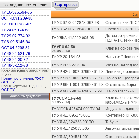
Сортировка
Последние поступления
ТУ 16-526.694-86
Ст
ОСТ 4.091.209-88
ТУ УЗ.62-00212848-062-98
Светильники ЛПО 
ТУ 108.11.905-87
ТУ УЗ.62-00212848-065-98
Светильники ЛПП 
ТУ 24.05.144-88
Детектор кремние
ТУ 29-02-774-92
ТУ УЛКА-418212.005-96
ПДПА-1К. Техничес
ТУ 6-09-5146-84
ТУ УПХ 62-58
ОСТ 84-2268-86
Клеи на основе п
[30.05.2014]
ТУ 48-21-521-76
ТУ УР 20-134-93
Напиток "Шиповник"
ТУ 48-21-30-82
ТУ УР 269227-3-94
Учебно-наглядное 
ТУ 48-5-152-78
Всего доступных документов:
ТУ УР 4265-002-02962861-98
Линейки деревянн
71299
ТУ УР 5389-005-02962861-98
Набор канцелярск
Новые поступления
:
ГОСТ
,
ОСТ
,
ТУ
ТУ УР 9661-004-02962861-98
Счетные наборы.
Новые карточки НТД:
ГОСТ
,
ОСТ
,
ТУ
ТУ УР 9662-003-02962861-98
Набор классный.
Добавить документ
Клеи на основе м
ТУ УССР 13-9-69
карбамидные МФ, 
[27.05.2014]
ТУ УЮСК.426474-001ТУ-94
Индикатор диагнос
ТУ УЯИД .695175.001
Контейнер КП-300
ТУ УЯИД.324333.001ТО
Табурет.
ТУ УЯИД.425613.005
Автомат управлен
ТУ УЯИД.694521.001
Стеллажная систе