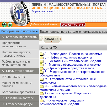
ПЕРВЫЙ МАШИНОСТРОИТЕЛЬНЫЙ ПОРТАЛ
ИНФОРМАЦИОННО-ПОИСКОВАЯ СИСТЕМА
Форма для связи
Добавить в избранное
Информация о портале
Ваше положение в каталоге нормативных док
Каталоги предприятий
Каталог ТУ
Предприятия
машиностроения
Каталог ТУ
Поставщики проката,
А - Горное дело. Полезные ископаемые
поковок, отливок
Б - Нефть и нефтяные продукты
В - Металлы и металлические изделия
Работы и услуги для
Г - Машины, оборудование и инструмент
машиностроения
Д - Транспортные средства и тара
Библиотека портала
Е - Энергетическое и электротехническое
оборудование
ГОСТы, ОСТы, ТУ
Ж - Строительство и строительные
материалы
Марочник металлов и
И - Силикатно-керамические и углеродные
сплавов
материалы и изделия
Бесплатные программы
К - Лесоматериалы. Изделия из
древесины
Реклама на портале
Л - Химические продукты и
резиноасбестовые изделия
Отраслевой форум