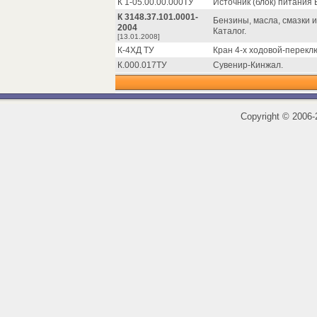
К 1-05.00.00.000ТУ
Источник (блок) питания БП 
К 3148.37.101.0001-
Бензины, масла, смазки 
2004
Каталог.
[13.01.2008]
К-4ХД ТУ
Кран 4-х ходовой-перекл
К.000.017ТУ
Сувенир-Кинжал.
Copyright
©
2006-2