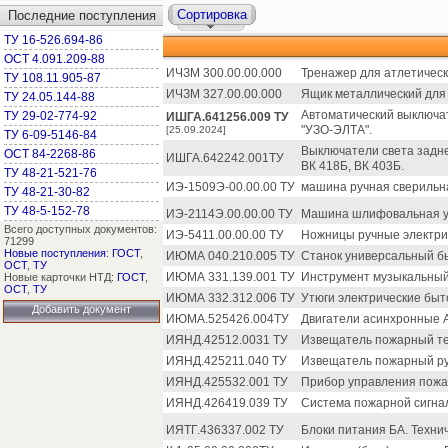
Сортировка
Последние поступления
ТУ 16-526.694-86
ОСТ 4.091.209-88
ИЧЗМ 300.00.00.000
Тренажер для атлетическ
ТУ 108.11.905-87
ИЧЗМ 327.00.00.000
Ящик металлический для 
ТУ 24.05.144-88
Автоматический выключ
ТУ 29-02-774-92
ИШГА.641256.009 ТУ
"УЗО-ЭЛТА".
[25.09.2024]
ТУ 6-09-5146-84
Выключатели света заднег
ОСТ 84-2268-86
ИШГА.642242.001ТУ
ВК 418Б, ВК 403Б.
ТУ 48-21-521-76
ИЭ-1509Э-00.00.00 ТУ
машина ручная сверильн
ТУ 48-21-30-82
ТУ 48-5-152-78
ИЭ-2114Э.00.00.00 ТУ
Машина шлифовальная уг
Всего доступных документов:
ИЭ-5411.00.00.00 ТУ
Ножницы ручные электри
71299
Новые поступления
:
ГОСТ
,
ИЮМА 040.210.005 ТУ
Станок универсальный б
ОСТ
,
ТУ
ИЮМА 331.139.001 ТУ
Инструмент музыкальный
Новые карточки НТД:
ГОСТ
,
ОСТ
,
ТУ
ИЮМА 332.312.006 ТУ
Утюги электрические быто
Добавить документ
ИЮМА.525426.004ТУ
Двигатели асинхронные 
ИЯНД.42512.0031 ТУ
Извещатель пожарный т
ИЯНД.425211.040 ТУ
Извещатель пожарный ру
ИЯНД.425532.001 ТУ
Прибор управления пожа
ИЯНД.426419.039 ТУ
Система пожарной сигна
ИЯТГ.436337.002 ТУ
Блоки питания БА. Техни