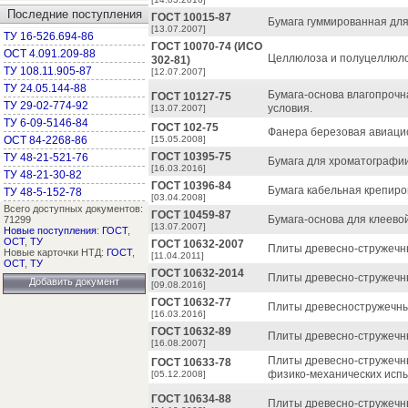
Последние поступления
ГОСТ 10015-87
Бумага гуммированная для
[13.07.2007]
ТУ 16-526.694-86
ГОСТ 10070-74 (ИСО
ОСТ 4.091.209-88
Целлюлоза и полуцеллюло
302-81)
ТУ 108.11.905-87
[12.07.2007]
ТУ 24.05.144-88
Бумага-основа влагопрочн
ГОСТ 10127-75
ТУ 29-02-774-92
условия.
[13.07.2007]
ТУ 6-09-5146-84
ГОСТ 102-75
Фанера березовая авиацио
ОСТ 84-2268-86
[15.05.2008]
ГОСТ 10395-75
ТУ 48-21-521-76
Бумага для хроматографии
[16.03.2016]
ТУ 48-21-30-82
ГОСТ 10396-84
Бумага кабельная крепиро
ТУ 48-5-152-78
[03.04.2008]
Всего доступных документов:
ГОСТ 10459-87
Бумага-основа для клеевой
71299
[13.07.2007]
Новые поступления
:
ГОСТ
,
ОСТ
,
ТУ
ГОСТ 10632-2007
Плиты древесно-стружечны
Новые карточки НТД:
ГОСТ
,
[11.04.2011]
ОСТ
,
ТУ
ГОСТ 10632-2014
Плиты древесно-стружечны
Добавить документ
[09.08.2016]
ГОСТ 10632-77
Плиты древесностружечные
[16.03.2016]
ГОСТ 10632-89
Плиты древесно-стружечны
[16.08.2007]
Плиты древесно-стружечн
ГОСТ 10633-78
физико-механических исп
[05.12.2008]
ГОСТ 10634-88
Плиты древесно-стружечн