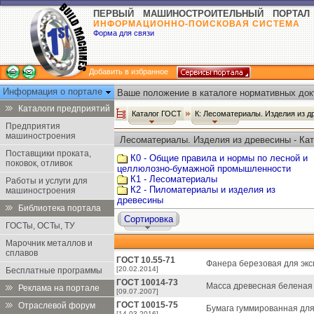
ПЕРВЫЙ МАШИНОСТРОИТЕЛЬНЫЙ ПОРТАЛ
ИНФОРМАЦИОННО-ПОИСКОВАЯ СИСТЕМА
Форма для связи
Добавить в избранное
Информация о портале
Ваше положение в каталоге нормативных док
Каталоги предприятий
Каталог ГОСТ
К: Лесоматериалы. Изделия из 
Предприятия
машиностроения
Лесоматериалы. Изделия из древесины - Ка
Поставщики проката,
К0 - Общие правила и нормы по лесной и
поковок, отливок
целлюлозно-бумажной промышленности
К1 - Лесоматериалы
Работы и услуги для
К2 - Пиломатериалы и изделия из
машиностроения
древесины
Библиотека портала
Сортировка
ГОСТы, ОСТы, ТУ
Марочник металлов и
сплавов
ГОСТ 10.55-71
Фанера березовая для экс
[20.02.2014]
Бесплатные программы
ГОСТ 10014-73
Масса древесная беленая 
Реклама на портале
[09.07.2007]
ГОСТ 10015-75
Отраслевой форум
Бумага гуммированная для
[14.03.2016]