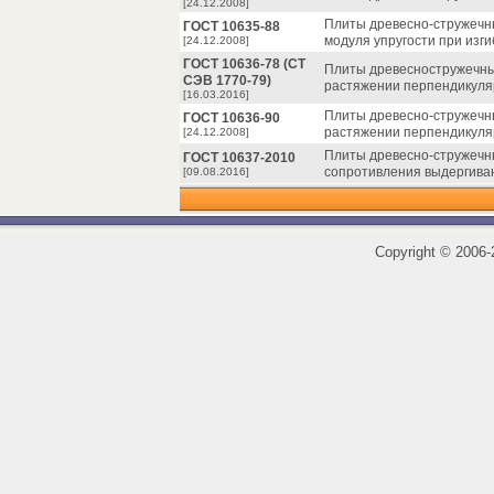
[24.12.2008]
Плиты древесно-стружечн
ГОСТ 10635-88
модуля упругости при изги
[24.12.2008]
ГОСТ 10636-78 (СТ
Плиты древесностружечны
СЭВ 1770-79)
растяжении перпендикуля
[16.03.2016]
Плиты древесно-стружечн
ГОСТ 10636-90
растяжении перпендикуля
[24.12.2008]
Плиты древесно-стружечн
ГОСТ 10637-2010
сопротивления выдергиван
[09.08.2016]
Copyright
©
2006-2