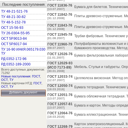
Последние поступления
ГОСТ 11836-76
Бумага для билетов. Технически
[13.07.2007]
ТУ 48-21-521-76
ГОСТ 11842-76
Плиты древесно-стружечные. Ме
ТУ 48-21-30-82
[31.12.2008]
ТУ 48-5-152-78
ГОСТ 11843-76
Плиты древесно-стружечные. Ме
ОСТ 15-56-93
[31.12.2008]
ТУ 26-0304-55-95
ГОСТ 11945-78
Трубки фибровые. Технические у
ОСТ 5Р.9013-84
[01.08.2007]
Полуфабрикаты волокнистые и с
ОСТ 5Р.6017-94
ГОСТ 11960-79
бумажного производства. Метод
[09.07.2007]
ТУ 16-90 ИАКЯ.065179.030
ТУ
ГОСТ 12026-76
Бумага фильтровальная лаборат
[11.01.2007]
РД 0352-172-96
ГОСТ 12029-93
РД 0352-189-2000
Мебель. Стулья и табуреты. Опр
(ИСО 7173-89)
Всего доступных документов:
[30.01.2008]
71292
Новые поступления
:
ГОСТ
,
ГОСТ 12033-74
Целлюлоза вискозная. Метод о
ОСТ
,
ТУ
[12.07.2007]
Новые карточки НТД:
ГОСТ
,
ГОСТ 12050-74
ОСТ
,
ТУ
Бумага тетрадная. Технические 
[18.03.2016]
Добавить документ
ГОСТ 12051-76
Бумага обложечная тетрадная. Т
[13.07.2007]
ГОСТ 12057-81
Бумага и картон. Методы опред
[13.07.2007]
ГОСТ 12064-76
Бумага иллюстрационная. Техни
[18.03.2016]
Картон электроизоляционный. М
ГОСТ 12268-79