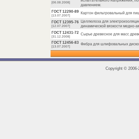
испытательного напряжения, по
[06.08.2008]
давлением.
ГОСТ 12290-89
Картон фильтровальный для пищ
[13.07.2007]
Целлюлоза для электроизоляцио
ГОСТ 12395-76
динамической вязкости медно-а
[12.07.2007]
ГОСТ 12431-72
Сырье древесное для масс древ
[31.12.2008]
ГОСТ 12456-83
Фибра для шлифовальных дисков
[13.07.2007]
Copyright
©
2006-2