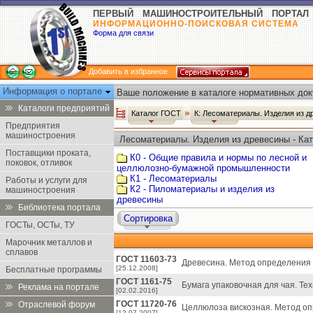
ПЕРВЫЙ МАШИНОСТРОИТЕЛЬНЫЙ ПОРТАЛ
ИНФОРМАЦИОННО-ПОИСКОВАЯ СИСТЕМА
Форма для связи
Добавить в избранное
Информация о портале
Ваше положение в каталоге нормативных док
Каталоги предприятий
Каталог ГОСТ
К: Лесоматериалы. Изделия из 
Предприятия
машиностроения
Лесоматериалы. Изделия из древесины - Ка
Поставщики проката,
К0 - Общие правила и нормы по лесной и
поковок, отливок
целлюлозно-бумажной промышленности
К1 - Лесоматериалы
Работы и услуги для
К2 - Пиломатериалы и изделия из
машиностроения
древесины
Библиотека портала
Сортировка
ГОСТы, ОСТы, ТУ
Марочник металлов и
сплавов
ГОСТ 11603-73
Древесина. Метод определения
[25.12.2008]
Бесплатные программы
ГОСТ 1161-75
Бумага упаковочная для чая. Тех
Реклама на портале
[02.02.2016]
ГОСТ 11720-76
Отраслевой форум
Целлюлоза вискозная. Метод оп
[12.07.2007]