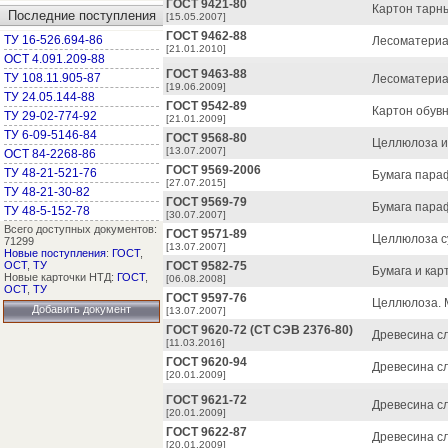
ГОСТ 9421-80
Картон тарны
Последние поступления
[15.05.2007]
ГОСТ 9462-88
ТУ 16-526.694-86
Лесоматериал
[21.01.2010]
ОСТ 4.091.209-88
ГОСТ 9463-88
ТУ 108.11.905-87
Лесоматериал
[19.06.2009]
ТУ 24.05.144-88
ГОСТ 9542-89
Картон обувн
ТУ 29-02-774-92
[21.01.2009]
ТУ 6-09-5146-84
ГОСТ 9568-80
Целлюлоза и
[13.07.2007]
ОСТ 84-2268-86
ГОСТ 9569-2006
ТУ 48-21-521-76
Бумага пара
[27.07.2015]
ТУ 48-21-30-82
ГОСТ 9569-79
Бумага пара
ТУ 48-5-152-78
[30.07.2007]
Всего доступных документов:
ГОСТ 9571-89
Целлюлоза с
71299
[13.07.2007]
Новые поступления
:
ГОСТ
,
ОСТ
,
ТУ
ГОСТ 9582-75
Бумага и кар
Новые карточки НТД:
ГОСТ
,
[06.08.2008]
ОСТ
,
ТУ
ГОСТ 9597-76
Целлюлоза. М
Добавить документ
[13.07.2007]
ГОСТ 9620-72 (СТ СЭВ 2376-80)
Древесина с
[11.03.2016]
ГОСТ 9620-94
Древесина с
[20.01.2009]
ГОСТ 9621-72
Древесина с
[20.01.2009]
ГОСТ 9622-87
Древесина с
[20.01.2009]