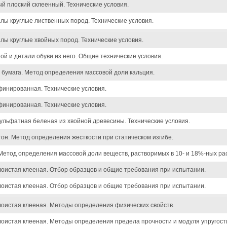
й плоский склеенный. Технические условия.
ы круглые лиственных пород. Технические условия.
ы круглые хвойных пород. Технические условия.
ой и детали обуви из него. Общие технические условия.
 бумага. Метод определения массовой доли кальция.
финированная. Технические условия.
финированная. Технические условия.
ульфатная беленая из хвойной древесины. Технические условия.
тон. Метод определения жесткости при статическом изгибе.
етод определения массовой доли веществ, растворимых в 10- и 18%-ных рас
лоистая клееная. Отбор образцов и общие требования при испытании.
лоистая клееная. Отбор образцов и общие требования при испытании.
лоистая клееная. Методы определения физических свойств.
лоистая клееная. Методы определения предела прочности и модуля упругост