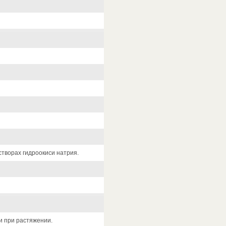
творах гидроокиси натрия.
и при растяжении.