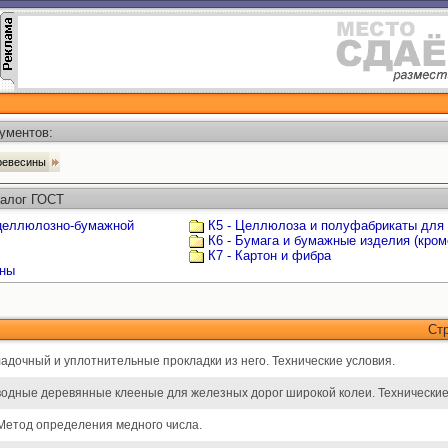
ументов:
древесины
талог ГОСТ
 целлюлозно-бумажной
К5 - Целлюлоза и полуфабрикаты для
К6 - Бумага и бумажные изделия (кром
К7 - Картон и фибра
ины
Ст
адочный и уплотнительные прокладки из него. Технические условия.
водные деревянные клееные для железных дорог широкой колеи. Технические
Метод определения медного числа.