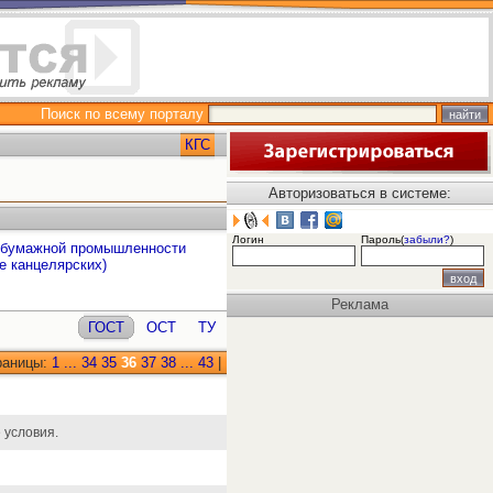
Поиск по всему порталу
КГС
Авторизоваться в системе:
Логин
Пароль(
забыли?
)
 бумажной промышленности
е канцелярских)
Реклама
ГОСТ
ОСТ
ТУ
раницы:
1
...
34
35
36
37
38
...
43
|
 условия.