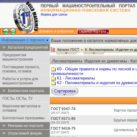
ПЕРВЫЙ МАШИНОСТРОИТЕЛЬНЫЙ ПОРТАЛ
ИНФОРМАЦИОННО-ПОИСКОВАЯ СИСТЕМА
Форма для связи
Добавить в избранное
Информация о портале
Ваше положение в каталоге нормативных док
Каталоги предприятий
Каталог ГОСТ
К: Лесоматериалы. Изделия из 
Предприятия
машиностроения
Лесоматериалы. Изделия из древесины - Ка
Поставщики проката,
К0 - Общие правила и нормы по лесной и
поковок, отливок
промышленности
К1 - Лесоматериалы
Работы и услуги для
К2 - Пиломатериалы и изделия из древес
машиностроения
Библиотека портала
Сортировка
ГОСТы, ОСТы, ТУ
Марочник металлов и
ГОСТ 9347-74
сплавов
Картон прокл
[30.07.2007]
Бесплатные программы
ГОСТ 9371-90
Брусья пере
[26.03.2007]
Реклама на портале
ГОСТ 9418-75
Целлюлоза. 
[13.07.2007]
Отраслевой форум