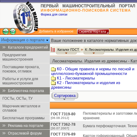
ПЕРВЫЙ МАШИНОСТРОИТЕЛЬНЫЙ ПОРТАЛ
ИНФОРМАЦИОННО-ПОИСКОВАЯ СИСТЕМА
Форма для связи
Добавить в избранное
Информация о портале
Ваше положение в каталоге нормативных док
Каталоги предприятий
Каталог ГОСТ
К: Лесоматериалы. Изделия из 
Предприятия
машиностроения
Лесоматериалы. Изделия из древесины - Ка
Поставщики проката,
К0 - Общие правила и нормы по лесной и
поковок, отливок
целлюлозно-бумажной промышленности
К1 - Лесоматериалы
Работы и услуги для
К2 - Пиломатериалы и изделия из
машиностроения
древесины
Библиотека портала
Сортировка
ГОСТы, ОСТы, ТУ
Марочник металлов и
сплавов
Пиломатериалы и заготовки л
ГОСТ 7319-80
Бесплатные программы
хранение.
[06.08.2012]
ГОСТ 7362-78
Реклама на портале
Бумага перфокарточная. Техни
[30.07.2007]
Отраслевой форум
ГОСТ 7376-89
Картон гофрированный. Общие