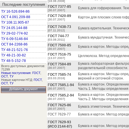
[18.08.2008]
Последние поступления
ГОСТ 7377-85
Бумага для гофрирования. Тех
[30.07.2007]
ТУ 16-526.694-86
ГОСТ 7420-89
ОСТ 4.091.209-88
Картон для плоских слоев гоф
[30.07.2007]
ТУ 108.11.905-87
ГОСТ 7438-73
ТУ 24.05.144-88
Бумага курительная. Техническ
[07.11.2012]
ТУ 29-02-774-92
ГОСТ 744-77
Бумага мундштучная. Техничес
ТУ 6-09-5146-84
[03.08.2011]
ОСТ 84-2268-86
ГОСТ 7500-85
Бумага и картон. Методы опре
[30.07.2007]
ТУ 48-21-521-76
ГОСТ 7516-75
ТУ 48-21-30-82
Целлюлоза. Метод определен
[13.07.2007]
ТУ 48-5-152-78
Бумага лабораторная фильтр
ГОСТ 7584-89
Всего доступных документов:
разделительной способности.
[30.07.2007]
71299
Новые поступления
:
ГОСТ
,
Бумага и картон. Методы опр
ГОСТ 7585-74
ОСТ
,
ТУ
верхней и сеточной сторон.
[03.03.2016]
Новые карточки НТД:
ГОСТ
,
ОСТ
,
ТУ
Бумага и картон. Определени
ГОСТ 7585.1-94
Часть 1. Методы определения
[30.07.2007]
Добавить документ
Бумага и картон. Определени
ГОСТ 7585.2-94
Часть 2. Методы определения
[30.07.2007]
ГОСТ 7625-86
Бумага этикеточная. Техническ
[30.07.2007]
ГОСТ 7629-77
Бумага и картон. Метод опред
ГОСТ 7629-93
Бумага и картон. Метод опред
(ИСО 2144-87)