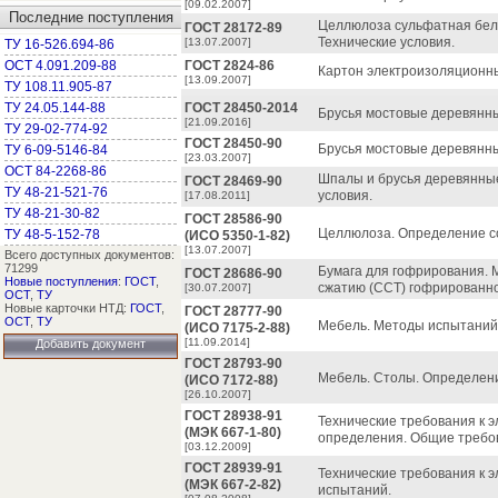
[09.02.2007]
Последние поступления
Целлюлоза сульфатная беле
ГОСТ 28172-89
Технические условия.
[13.07.2007]
ТУ 16-526.694-86
ОСТ 4.091.209-88
ГОСТ 2824-86
Картон электроизоляционны
[13.09.2007]
ТУ 108.11.905-87
ТУ 24.05.144-88
ГОСТ 28450-2014
Брусья мостовые деревянны
[21.09.2016]
ТУ 29-02-774-92
ГОСТ 28450-90
Брусья мостовые деревянны
ТУ 6-09-5146-84
[23.03.2007]
ОСТ 84-2268-86
Шпалы и брусья деревянные
ГОСТ 28469-90
ТУ 48-21-521-76
условия.
[17.08.2011]
ТУ 48-21-30-82
ГОСТ 28586-90
Целлюлоза. Определение со
ТУ 48-5-152-78
(ИСО 5350-1-82)
[13.07.2007]
Всего доступных документов:
71299
Бумага для гофрирования.
ГОСТ 28686-90
Новые поступления
:
ГОСТ
,
сжатию (ССТ) гофрированно
[30.07.2007]
ОСТ
,
ТУ
Новые карточки НТД:
ГОСТ
,
ГОСТ 28777-90
ОСТ
,
ТУ
Мебель. Методы испытаний 
(ИСО 7175-2-88)
[11.09.2014]
Добавить документ
ГОСТ 28793-90
Мебель. Столы. Определени
(ИСО 7172-88)
[26.10.2007]
ГОСТ 28938-91
Технические требования к 
(МЭК 667-1-80)
определения. Общие требо
[03.12.2009]
ГОСТ 28939-91
Технические требования к 
(МЭК 667-2-82)
испытаний.