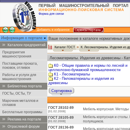
ПЕРВЫЙ МАШИНОСТРОИТЕЛЬНЫЙ ПОРТАЛ
ИНФОРМАЦИОННО-ПОИСКОВАЯ СИСТЕМА
Форма для связи
Добавить в избранное
Информация о портале
Ваше положение в каталоге нормативных док
Каталоги предприятий
Каталог ГОСТ
К: Лесоматериалы. Изделия из 
Предприятия
машиностроения
Лесоматериалы. Изделия из древесины - Ка
Поставщики проката,
К0 - Общие правила и нормы по лесной и
поковок, отливок
целлюлозно-бумажной промышленности
К1 - Лесоматериалы
Работы и услуги для
К2 - Пиломатериалы и изделия из
машиностроения
древесины
Библиотека портала
Сортировка
ГОСТы, ОСТы, ТУ
Марочник металлов и
сплавов
ГОСТ 28102-89
Мебель корпусная. Методы 
[01.02.2008]
Бесплатные программы
Мебель корпусная и столы.
ГОСТ 28105-89
Реклама на портале
полуящиков.
[01.02.2008]
Отраслевой форум
ГОСТ 28136-89
Мебель корпусная настенна