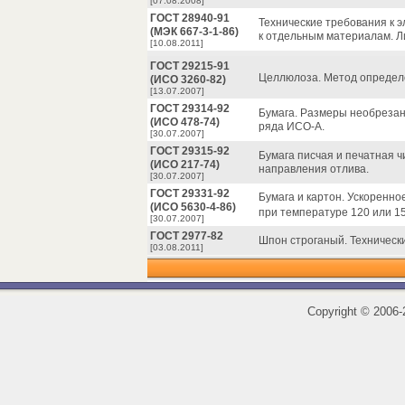
[07.08.2008]
ГОСТ 28940-91
Технические требования к 
(МЭК 667-3-1-86)
к отдельным материалам. Ли
[10.08.2011]
ГОСТ 29215-91
Целлюлоза. Метод определе
(ИСО 3260-82)
[13.07.2007]
ГОСТ 29314-92
Бумага. Размеры необрезан
(ИСО 478-74)
ряда ИСО-А.
[30.07.2007]
ГОСТ 29315-92
Бумага писчая и печатная 
(ИСО 217-74)
направления отлива.
[30.07.2007]
ГОСТ 29331-92
Бумага и картон. Ускоренно
(ИСО 5630-4-86)
при температуре 120 или 1
[30.07.2007]
ГОСТ 2977-82
Шпон строганый. Технически
[03.08.2011]
Copyright
©
2006-2