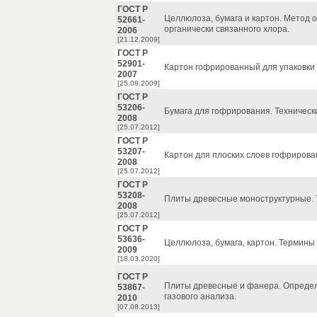
ГОСТ Р
Целлюлоза, бумага и картон. Метод 
52661-
органически связанного хлора.
2006
[21.12.2009]
ГОСТ Р
52901-
Картон гофрированный для упаковки 
2007
[25.09.2009]
ГОСТ Р
53206-
Бумага для гофрирования. Техническ
2008
[25.07.2012]
ГОСТ Р
53207-
Картон для плоских слоев гофрирован
2008
[25.07.2012]
ГОСТ Р
53208-
Плиты древесные моноструктурные. 
2008
[25.07.2012]
ГОСТ Р
53636-
Целлюлоза, бумага, картон. Термины
2009
[18.03.2020]
ГОСТ Р
Плиты древесные и фанера. Опреде
53867-
газового анализа.
2010
[07.08.2013]