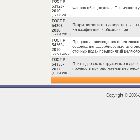
ГОСТ Р
53920-
Фанера облицованная. Технические у
2010
[07.08.2013]
ГОСТ Р
Покрытия защитно-декоративные на 
54208-
Классификация и обозначение.
2010
[02.04.2020]
ГОСТ Р
Процессы производства целлюлозно
54263-
содержания адсорбируемых галогено
2010
сточных водах предприятий целлюл
[02.04.2020]
ГОСТ Р
Плиты древесно-стружечные и древе
54333-
прочности при растяжении перпенди
2011
[13.04.2020]
Copyright
©
2006-2