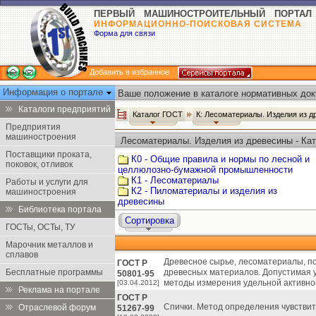
ПЕРВЫЙ МАШИНОСТРОИТЕЛЬНЫЙ ПОРТАЛ
ИНФОРМАЦИОННО-ПОИСКОВАЯ СИСТЕМА
Форма для связи
Добавить в избранное
Информация о портале
Ваше положение в каталоге нормативных док
Каталоги предприятий
Каталог ГОСТ
К: Лесоматериалы. Изделия из 
Предприятия
машиностроения
Лесоматериалы. Изделия из древесины - Ка
Поставщики проката,
К0 - Общие правила и нормы по лесной и
поковок, отливок
целлюлозно-бумажной промышленности
К1 - Лесоматериалы
Работы и услуги для
К2 - Пиломатериалы и изделия из
машиностроения
древесины
Библиотека портала
Сортировка
ГОСТы, ОСТы, ТУ
Марочник металлов и
сплавов
Древесное сырье, лесоматериалы, п
ГОСТ Р
Бесплатные программы
древесных материалов. Допустимая у
50801-95
методы измерения удельной активно
[03.04.2012]
Реклама на портале
ГОСТ Р
Спички. Метод определения чувстви
Отраслевой форум
51267-99