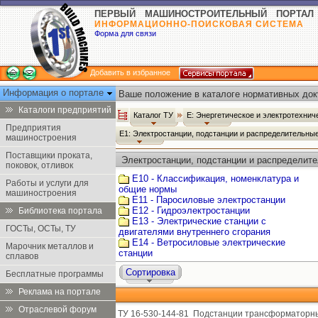
ПЕРВЫЙ МАШИНОСТРОИТЕЛЬНЫЙ ПОРТАЛ
ИНФОРМАЦИОННО-ПОИСКОВАЯ СИСТЕМА
Форма для связи
Добавить в избранное
Информация о портале
Ваше положение в каталоге нормативных док
Каталоги предприятий
Каталог ТУ
Е: Энергетическое и электротехни
Предприятия
Е1: Электростанции, подстанции и распределительны
машиностроения
Поставщики проката,
Электростанции, подстанции и распределите
поковок, отливок
Е10 - Классификация, номенклатура и
Работы и услуги для
общие нормы
машиностроения
Е11 - Паросиловые электростанции
Е12 - Гидроэлектростанции
Библиотека портала
Е13 - Электрические станции с
ГОСТы, ОСТы, ТУ
двигателями внутреннего сгорания
Е14 - Ветросиловые электрические
Марочник металлов и
станции
сплавов
Сортировка
Бесплатные программы
Реклама на портале
Отраслевой форум
ТУ 16-530-144-81
Подстанции трансформаторны