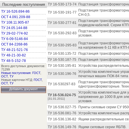
Последние поступления
ТУ 16-530-173-74
Подстанция трансформаторные
Подстанции трансформаторные
ТУ 16-526.694-86
ТУ 16-530-191-77
СН-0,5.
ОСТ 4.091.209-88
Подстанции трансформаторны
ТУ 108.11.905-87
ТУ 16-530-277-81
подводом кабелей. Серии КТП
ТУ 24.05.144-88
Подстанции трансформаторны
ТУ 16-530-292-83
ТУ 29-02-774-92
условия.
ТУ 6-09-5146-84
Подстанции трансформаторны
ОСТ 84-2268-86
ТУ 16-530-295-83
на напряжение 6-11 КВ и КТП-
ТУ 48-21-521-76
ТУ 16-530.135-72
Подстанция трансформаторная
ТУ 48-21-30-82
ТУ 16-530.187-75
Подстанция трансформаторная
ТУ 48-5-152-78
ТУ 16-530.195-81
Устройства распределительны
Всего доступных документов:
71299
Устройства комплектные упра
Новые поступления
:
ГОСТ
,
ТУ 16-530.196-76
печатных машин ПОК-84 типа 
ОСТ
,
ТУ
Новые карточки НТД:
ГОСТ
,
Подстанции трансформаторны
ОСТ
,
ТУ
ТУ 16-530297-83
однотрансформаторные. Техни
Добавить документ
Устройства комплектные для у
ТУ 16-536.024-75
напряжение до 1000 В для эле
[31.01.2011]
условия.
ТУ 16-536.027-75
Пункты силовые серии СУ 950
ТУ 16-536.081-76
Устройства комплектные расп
ТУ 16-536.136-82
Ящики распределительные се
ТУ 16-536.149-76
Ящики силовые серии ЯБПВ.