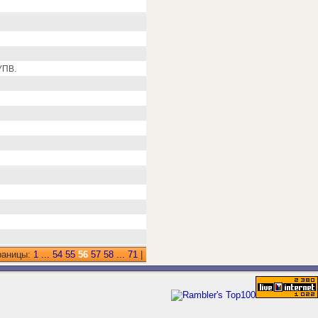
УПВ.
раницы:
1
...
54
55
56
57
58
...
71
|