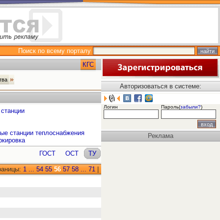
Поиск по всему порталу
КГС
ства
Авторизоваться в системе:
Логин
Пароль(
забыли?
)
 станции
ные станции теплоснабжения
Реклама
ркировка
ГОСТ
ОСТ
ТУ
раницы:
1
...
54
55
56
57
58
...
71
|