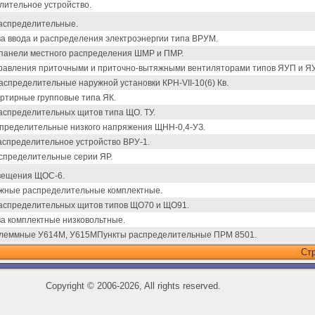
лительное устройство.
аспределительные.
а ввода и распределения электроэнергии типа ВРУМ.
панели местного распределения ШМР и ПМР.
равления приточными и приточно-вытяжными вентиляторами типов ЯУП и Я
спределительные наружной установки КРН-VII-10(6) Кв.
артирные групповые типа ЯК.
аспределительных щитов типа ЩО. ТУ.
пределительные низкого напряжения ЩНН-0,4-УЗ.
аспределительное устройство ВРУ-1.
спределительные серии ЯР.
вещения ЩОС-6.
жные распределительные комплектные.
аспределительных щитов типов ЩО70 и ЩО91.
ва комплектные низковольтные.
клеммные У614М, У615МПункты распределительные ПРМ 8501.
Ст
Copyright
©
2006-2026, All rights reserved.