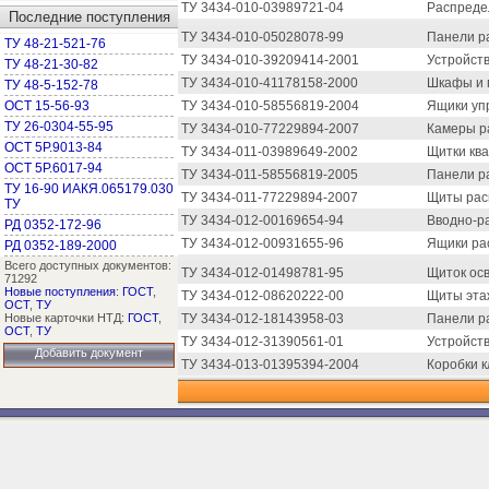
ТУ 3434-010-03989721-04
Распреде
Последние поступления
ТУ 3434-010-05028078-99
Панели р
ТУ 48-21-521-76
ТУ 3434-010-39209414-2001
Устройств
ТУ 48-21-30-82
ТУ 3434-010-41178158-2000
Шкафы и 
ТУ 48-5-152-78
ОСТ 15-56-93
ТУ 3434-010-58556819-2004
Ящики уп
ТУ 26-0304-55-95
ТУ 3434-010-77229894-2007
Камеры ра
ОСТ 5Р.9013-84
ТУ 3434-011-03989649-2002
Щитки кв
ОСТ 5Р.6017-94
ТУ 3434-011-58556819-2005
Панели р
ТУ 16-90 ИАКЯ.065179.030
ТУ 3434-011-77229894-2007
Щиты рас
ТУ
ТУ 3434-012-00169654-94
Вводно-р
РД 0352-172-96
ТУ 3434-012-00931655-96
Ящики ра
РД 0352-189-2000
Всего доступных документов:
ТУ 3434-012-01498781-95
Щиток ос
71292
Новые поступления
:
ГОСТ
,
ТУ 3434-012-08620222-00
Щиты эта
ОСТ
,
ТУ
Новые карточки НТД:
ГОСТ
,
ТУ 3434-012-18143958-03
Панели р
ОСТ
,
ТУ
ТУ 3434-012-31390561-01
Устройст
Добавить документ
ТУ 3434-013-01395394-2004
Коробки 