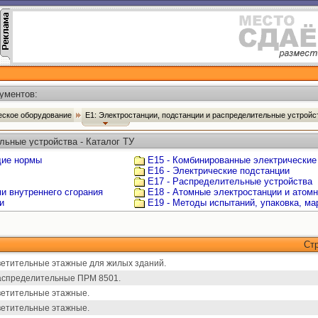
ументов:
ческое оборудование
Е1: Электростанции, подстанции и распределительные устрой
льные устройства - Каталог ТУ
щие нормы
Е15 - Комбинированные электрические
Е16 - Электрические подстанции
Е17 - Распределительные устройства
ми внутреннего сгорания
Е18 - Атомные электростанции и атом
и
Е19 - Методы испытаний, упаковка, ма
Ст
ветительные этажные для жилых зданий.
аспределительные ПРМ 8501.
ветительные этажные.
ветительные этажные.