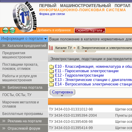
ПЕРВЫЙ МАШИНОСТРОИТЕЛЬНЫЙ ПОРТАЛ
ИНФОРМАЦИОННО-ПОИСКОВАЯ СИСТЕМА
Форма для связи
Добавить в избранное
Информация о портале
Ваше положение в каталоге нормативных док
Каталоги предприятий
Каталог ТУ
Е: Энергетическое и электротехни
Предприятия
машиностроения
Электростанции, подстанции и распределите
Поставщики проката,
Е10 - Классификация, номенклатура и об
поковок, отливок
Е11 - Паросиловые электростанции
Е12 - Гидроэлектростанции
Работы и услуги для
Е13 - Электрические станции с двигателя
машиностроения
Е14 - Ветросиловые электрические станци
Библиотека портала
Сортировка
ГОСТы, ОСТы, ТУ
Марочник металлов и
сплавов
ТУ 3434-010-01331012-98
Щитки ос
Бесплатные программы
ТУ 3434-010-01395394-2004
Пункты р
Реклама на портале
ТУ 3434-010-01395408-98
Щитки ос
ТУ 3434-010-01395414-99
Щитки ос
Отраслевой форум