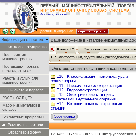
ПЕРВЫЙ МАШИНОСТРОИТЕЛЬНЫЙ ПОРТАЛ
ИНФОРМАЦИОННО-ПОИСКОВАЯ СИСТЕМА
Форма для связи
Добавить в избранное
Информация о портале
Ваше положение в каталоге нормативных док
Каталоги предприятий
Каталог ТУ
Е: Энергетическое и электротехни
Предприятия
Е1: Электростанции, подстанции и распределительны
машиностроения
Поставщики проката,
Электростанции, подстанции и распределите
поковок, отливок
Е10 - Классификация, номенклатура и
Работы и услуги для
общие нормы
машиностроения
Е11 - Паросиловые электростанции
Е12 - Гидроэлектростанции
Библиотека портала
Е13 - Электрические станции с
ГОСТы, ОСТы, ТУ
двигателями внутреннего сгорания
Е14 - Ветросиловые электрические
Марочник металлов и
станции
сплавов
Сортировка
Бесплатные программы
Реклама на портале
Отраслевой форум
ТУ 3432-005-59325387-2008
Шкаф управления, 