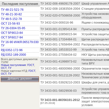
Последние поступления
ТУ 3432-006-49609178-2007
Шкаф управления 
ТУ 3432-008-18383504-2004
Станции управления
ТУ 48-21-521-76
Устройства низков
ТУ 48-21-30-82
ТУ 3432-020-07508658-2000
оборудования.
ТУ 48-5-152-78
ТУ 3432-024-009316-96
Ящики с понижающ
ОСТ 15-56-93
ТУ 26-0304-55-95
ТУ 3433-001-01395414-94
Пункты распредели
ОСТ 5Р.9013-84
ТУ 3433-001-10856015-94
Устройства защиты
ОСТ 5Р.6017-94
ТУ 3433-001-17334484-01
Щитки распределит
ТУ 16-90 ИАКЯ.065179.030
ТУ 3433-001-17658494-2002
Распределительный
ТУ
ТУ 3433-001-18533010-99
Устройства типа АВ
РД 0352-172-96
РД 0352-189-2000
ТУ 3433-001-27558434-02
НКУ Щиты распред
Всего доступных документов:
Низковольтные ком
ТУ 3433-001-41998973-02
71292
типа ВРУ.
Новые поступления
:
ГОСТ
,
ОСТ
,
ТУ
ТУ 3433-001-48000966-2000
Ограничители пере
Новые карточки НТД:
ГОСТ
,
Низковольтные ком
ОСТ
,
ТУ
ТУ 3433-001-50121128-2002
Технические услови
Добавить документ
ТУ 3433-001-53929210-2003
Шкафы для учета, 
Устройство управл
ТУ 3433-001-58029936-03
переменного тока в
Панели микропроце
ТУ 3433-001-88356101-2012
защит электротехни
[07.05.2019]
условия.