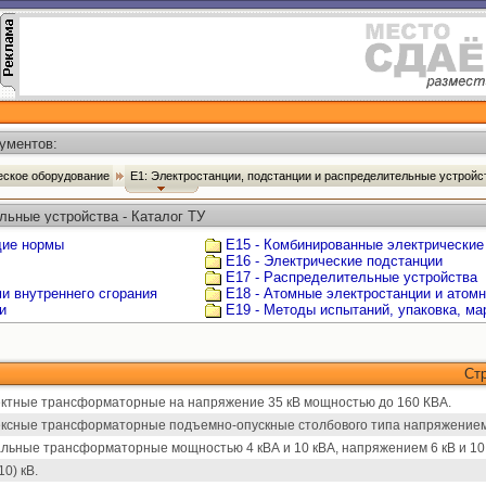
ументов:
ческое оборудование
Е1: Электростанции, подстанции и распределительные устрой
льные устройства - Каталог ТУ
щие нормы
Е15 - Комбинированные электрические
Е16 - Электрические подстанции
Е17 - Распределительные устройства
ми внутреннего сгорания
Е18 - Атомные электростанции и атом
и
Е19 - Методы испытаний, упаковка, ма
Ст
ктные трансформаторные на напряжение 35 кВ мощностью до 160 КВА.
ксные трансформаторные подъемно-опускные столбового типа напряжением 6
льные трансформаторные мощностью 4 кВА и 10 кВА, напряжением 6 кВ и 10 
0) кВ.