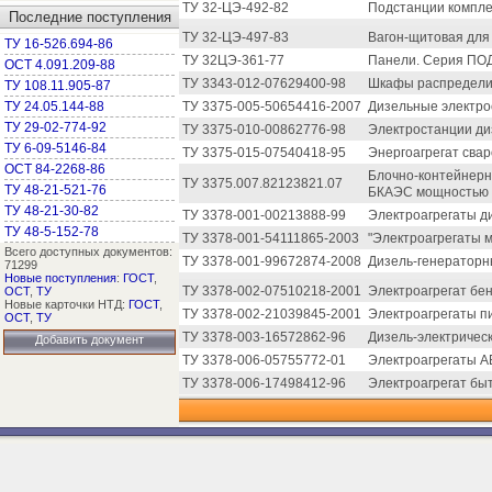
ТУ 32-ЦЭ-492-82
Подстанции компле
Последние поступления
ТУ 32-ЦЭ-497-83
Вагон-щитовая для
ТУ 16-526.694-86
ТУ 32ЦЭ-361-77
Панели. Серия ПОД
ОСТ 4.091.209-88
ТУ 3343-012-07629400-98
Шкафы распредели
ТУ 108.11.905-87
ТУ 24.05.144-88
ТУ 3375-005-50654416-2007
Дизельные электрос
ТУ 29-02-774-92
ТУ 3375-010-00862776-98
Электростанции ди
ТУ 6-09-5146-84
ТУ 3375-015-07540418-95
Энергоагрегат сва
ОСТ 84-2268-86
Блочно-контейнерн
ТУ 3375.007.82123821.07
ТУ 48-21-521-76
БКАЭС мощностью 6
ТУ 48-21-30-82
ТУ 3378-001-00213888-99
Электроагрегаты д
ТУ 48-5-152-78
ТУ 3378-001-54111865-2003
"Электроагрегаты м
Всего доступных документов:
ТУ 3378-001-99672874-2008
Дизель-генераторны
71299
Новые поступления
:
ГОСТ
,
ТУ 3378-002-07510218-2001
Электроагрегат бе
ОСТ
,
ТУ
Новые карточки НТД:
ГОСТ
,
ТУ 3378-002-21039845-2001
Электроагрегаты пи
ОСТ
,
ТУ
ТУ 3378-003-16572862-96
Дизель-электрически
Добавить документ
ТУ 3378-006-05755772-01
Электроагрегаты А
ТУ 3378-006-17498412-96
Электроагрегат бы