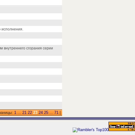
о исполнения.
и внутреннего сгорания серии
раницы:
1
...
21
22
23
24
25
...
71
|