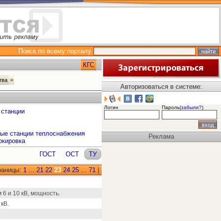
Поиск по всему порталу
КГС
ства
Авторизоваться в системе:
Логин
Пароль(
забыли?
)
 станции
ные станции теплоснабжения
Реклама
ркировка
ГОСТ
ОСТ
ТУ
раницы:
1
...
21
22
23
24
25
...
71
|
 и 10 кВ, мощность.
кВ.