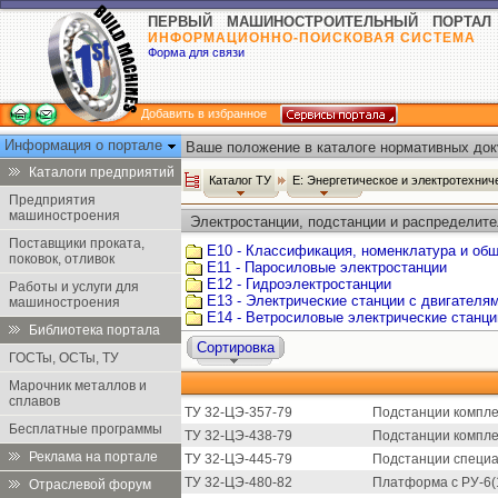
ПЕРВЫЙ МАШИНОСТРОИТЕЛЬНЫЙ ПОРТАЛ
ИНФОРМАЦИОННО-ПОИСКОВАЯ СИСТЕМА
Форма для связи
Добавить в избранное
Информация о портале
Ваше положение в каталоге нормативных док
Каталоги предприятий
Каталог ТУ
Е: Энергетическое и электротехни
Предприятия
машиностроения
Электростанции, подстанции и распределите
Поставщики проката,
Е10 - Классификация, номенклатура и об
поковок, отливок
Е11 - Паросиловые электростанции
Е12 - Гидроэлектростанции
Работы и услуги для
Е13 - Электрические станции с двигателя
машиностроения
Е14 - Ветросиловые электрические станци
Библиотека портала
Сортировка
ГОСТы, ОСТы, ТУ
Марочник металлов и
сплавов
ТУ 32-ЦЭ-357-79
Подстанции компле
Бесплатные программы
ТУ 32-ЦЭ-438-79
Подстанции компле
Реклама на портале
ТУ 32-ЦЭ-445-79
Подстанции специа
ТУ 32-ЦЭ-480-82
Платформа с РУ-6(1
Отраслевой форум