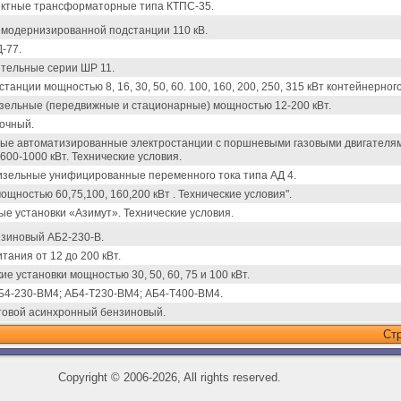
ктные трансформаторные типа КТПС-35.
 модернизированной подстанции 110 кВ.
-77.
тельные серии ШР 11.
танции мощностью 8, 16, 30, 50, 60. 100, 160, 200, 250, 315 кВт контейнерног
зельные (передвижные и стационарные) мощностью 12-200 кВт.
рочный.
ые автоматизированные электростанции с поршневыми газовыми двигателям
00-1000 кВт. Технические условия.
изельные унифицированные переменного тока типа АД 4.
ощностью 60,75,100, 160,200 кВт . Технические условия".
е установки «Азимут». Технические условия.
нзиновый АБ2-230-В.
тания от 12 до 200 кВт.
е установки мощностью 30, 50, 60, 75 и 100 кВт.
Б4-230-ВМ4; АБ4-Т230-ВМ4; АБ4-Т400-ВМ4.
товой асинхронный бензиновый.
Ст
Copyright
©
2006-2026, All rights reserved.