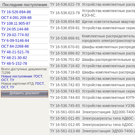
Последние поступления
ТУ 16-536.622-79
Устройства комплектные расп
Устройства комплектные расп
ТУ 16-526.694-86
ТУ 16-536.623-79
КЭЭ-6С.
ОСТ 4.091.209-88
ТУ 16-536.654-80
Щитки осветительные квартир
ТУ 108.11.905-87
ТУ 16-536.659-81
Устройства комплектные серии
ТУ 24.05.144-88
ТУ 29-02-774-92
Комплектные распределительн
ТУ 16-536.668-81
ТУ 6-09-5146-84
городского электротранспорта
ОСТ 84-2268-86
ТУ 16-536.670-81
Шкафы комплектных распредел
ТУ 48-21-521-76
ТУ 16-536.686-82
Устройства комплектные расп
ТУ 48-21-30-82
ТУ 16-536.701-82
Шкафы распределительные кр
ТУ 48-5-152-78
ТУ 16-536.716-82
Устройства комплектные расп
Всего доступных документов:
ТУ 16-536.718-83
Шкафы комплектных распредел
71299
Новые поступления
:
ГОСТ
,
ТУ 16-536.734-83
Устройства комплектные рас
ОСТ
,
ТУ
Новые карточки НТД:
ГОСТ
,
ТУ 16-536.742-83
Устройства комплектные расп
ОСТ
,
ТУ
ТУ 16-536.743-83
Устройства комплектные сери
Добавить документ
ТУ 16-536.744-83
Устройства комплектные КУП
ТУ 16-536.745-83
Устройство комплектное УЗЭБ
ТУ 16-561-003-84
Электростанция ЭД1000-Т400
ТУ 16-561-011-85
Электроагрегаты типа АД60С-
ТУ 16-561-012-85
Электроагрегаты типа АД30С
ТУ 16-561-013-86
Электростанция ЭД500-Т400-