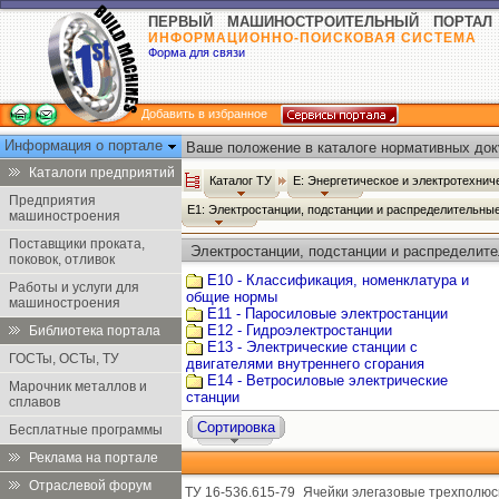
ПЕРВЫЙ МАШИНОСТРОИТЕЛЬНЫЙ ПОРТАЛ
ИНФОРМАЦИОННО-ПОИСКОВАЯ СИСТЕМА
Форма для связи
Добавить в избранное
Информация о портале
Ваше положение в каталоге нормативных док
Каталоги предприятий
Каталог ТУ
Е: Энергетическое и электротехни
Предприятия
Е1: Электростанции, подстанции и распределительны
машиностроения
Поставщики проката,
Электростанции, подстанции и распределите
поковок, отливок
Е10 - Классификация, номенклатура и
Работы и услуги для
общие нормы
машиностроения
Е11 - Паросиловые электростанции
Е12 - Гидроэлектростанции
Библиотека портала
Е13 - Электрические станции с
ГОСТы, ОСТы, ТУ
двигателями внутреннего сгорания
Е14 - Ветросиловые электрические
Марочник металлов и
станции
сплавов
Сортировка
Бесплатные программы
Реклама на портале
Отраслевой форум
ТУ 16-536.615-79
Ячейки элегазовые трехполюс