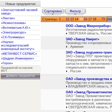
Новые предприятия
«Златоустовский часовой
Сортировка
Фильтр
завод»
«Лантан»
Страницы:
1
...
12
13
14
15
16
17
18
...
73
|
«Резинотехника»
ООО «Завод Микроприбор»
«Волчематьев А.Ю.»
Изготовление радиоэлектронн
«Электроресурс»
ТВЕРСКАЯ область, Россия
«СК-Полимеры»
ЗАО «Завод Наирит»
«Научно-
Производство хлоропреновых 
исследовательский
, Армения
инженерный институт»
ЗАО «Завод подъемно-тран
«МЕТИНВЕСТ-СЕРВИС»
ЗАО «Завод ПТО" проектирует
«Шадрин Инжиниринг»
оборудование и запчасти к г
«Герон»
запчасти к ним, металлоконс
специального назначения.
Предприятий на портале:
8577
, Россия
Добавить предприятие
ОАО «Завод производства и
Производство и продажа изве
ВЛАДИМИРСКАЯ область, Р
ОАО «Завод Промавтоматик
ОАО "Завод Промавтоматики" 
востребованную в различных
металлургической, химическо
СВЕРДЛОВСКАЯ область, Р