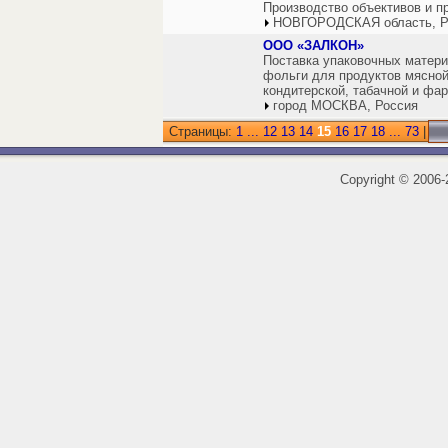
Производство объективов и п
НОВГОРОДСКАЯ область, Р
ООО «ЗАЛКОН»
Поставка упаковочных матер
фольги для продуктов мясной
кондитерской, табачной и фа
город МОСКВА, Россия
Страницы:
1
...
12
13
14
15
16
17
18
...
73
|
Copyright
©
2006-2