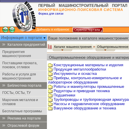
ПЕРВЫЙ МАШИНОСТРОИТЕЛЬНЫЙ ПОРТАЛ
ИНФОРМАЦИОННО-ПОИСКОВАЯ СИСТЕМА
Форма для связи
Добавить в избранное
Информация о портале
Ваше положение в каталоге машиностроения:
Каталоги предприятий
Каталог машиностроения
Общепромышленное 
Предприятия
машиностроения
Общепромышленное оборудование и матери
Поставщики проката,
Конструкционные материалы и изделия
поковок, отливок
Продукция металлообработки
Инструменты и оснастка
Работы и услуги для
Приборы, контрольно-измерительное и
машиностроения
лабораторное оборудование
Библиотека портала
Роботы и манипуляторы промышленные
Редукторы и приводная техника
ГОСТы, ОСТы, ТУ
Подшипники
Трубопроводы и трубопроводная арматура
Марочник металлов и
Насосы и гидравлическое оборудование
сплавов
Вакуумное оборудование и техника
Бесплатные программы
Реклама на портале
Отраслевой форум