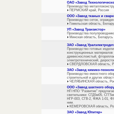
ОАО «Завод Технологическ
Производство металлоконстру
ПЕРМСКИЙ край, Россия
ООО «Завод тканых и сварн
Производство сеток, огражден
Гомельская область, Белар
УП «Завод Транзистор»
Производства полупроводник
Минская область, Беларусь
ЗАО «Завод Уралэлектродет
Производство готовых издели
конструкционных материалов (
древеснослоистый, фторопласт
электротехнический, дюросто
СВЕРДЛОВСКАЯ область, Р
ЗАО «Завод химико-техноло
Производство емкостного обо
строительной и других облас
ЧЕЛЯБИНСКАЯ область, Ро
ООО «Завод шахтного обор
НП НПО "Развитие" предлага
светильники: СГД5м05, СГГ5м
НГР-003, СГВ-2, ФЖА 1-01, Ф
ним.
КЕМЕРОВСКАЯ область, Ро
ЗАО «Завод Юпитер»