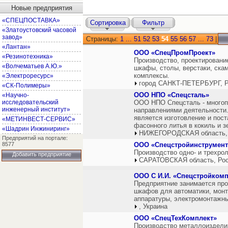
Новые предприятия
«СПЕЦПОСТАВКА»
Сортировка
Фильтр
«Златоустовский часовой
завод»
Страницы:
1
...
51
52
53
54
55
56
57
...
73
|
«Лантан»
ООО «СпецПромПроект»
«Резинотехника»
Производство, проектировани
«Волчематьев А.Ю.»
шкафы, столы, верстаки, ска
комплексы.
«Электроресурс»
город САНКТ-ПЕТЕРБУРГ, Р
«СК-Полимеры»
ООО НПО «Спецсталь»
«Научно-
исследовательский
ООО НПО Спецсталь - многоп
инженерный институт»
направлениями деятельности
является изготовление и пост
«МЕТИНВЕСТ-СЕРВИС»
фасонного литья в кокиль и 
«Шадрин Инжиниринг»
НИЖЕГОРОДСКАЯ область,
Предприятий на портале:
8577
ООО «Спецстройинструмент
Производство одно- и трехро
Добавить предприятие
САРАТОВСКАЯ область, Ро
ООО С И.И. «Спецстройкомп
Предприятние занимается пр
шкафов для автоматики, монт
аппаратуры, электромонтажн
, Украина
ООО «СпецТехКомплект»
Производство металлоиздели