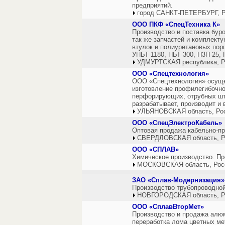
предприятий.
город САНКТ-ПЕТЕРБУРГ, Р
ООО ПКФ «СпецТехника К»
Производство и поставка бур
так же запчастей и комплект
втулок и полиуретановых пор
УНБТ-1180, НБТ-300, Н3П-25, 
УДМУРТСКАЯ республика, Р
ООО «Спецтехнология»
ООО «Спецтехнология» осущес
изготовление профилегибочно
перфорирующих, отрубных ш
разрабатывает, производит и
УЛЬЯНОВСКАЯ область, Ро
ООО «СпецЭлектроКабель»
Оптовая продажа кабельно-пр
СВЕРДЛОВСКАЯ область, Р
ООО «СПЛАВ»
Химическое производство. Пр
МОСКОВСКАЯ область, Рос
ЗАО «Сплав-Модернизация»
Производство трубопроводной
НОВГОРОДСКАЯ область, Р
ООО «СплавВторМет»
Производство и продажа алюм
переработка лома цветных м