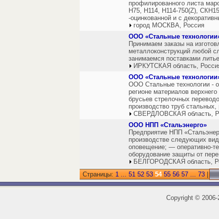
профилированного листа марок
Н75, Н114, Н114-750(Z), СКН1
-оцинкованной и с декоратив
город МОСКВА, Россия
ООО «Стальные технологии
Принимаем заказы на изготов
металлоконструкций любой сл
занимаемся поставками литье
ИРКУТСКАЯ область, Росси
ООО «Стальные технологии
ООО Стальные технологии - о
регионе материалов верхнего 
брусьев стрелочных переводо
производство труб стальных,
СВЕРДЛОВСКАЯ область, Р
ООО НПП «Стальэнерго»
Предприятие НПП «Стальэнерг
производстве следующих вид
оповещение; — оперативно-те
оборудование защиты от пере
БЕЛГОРОДСКАЯ область, Р
Страницы:
1
...
51
52
53
54
55
56
57
...
73
|
Copyright
©
2006-2