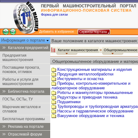
ПЕРВЫЙ МАШИНОСТРОИТЕЛЬНЫЙ ПОРТАЛ
ИНФОРМАЦИОННО-ПОИСКОВАЯ СИСТЕМА
Форма для связи
Добавить в избранное
Информация о портале
Ваше положение в каталоге машиностроения:
Каталоги предприятий
Каталог машиностроения
Общепромышленное 
Предприятия
машиностроения
Общепромышленное оборудование и матери
Поставщики проката,
Конструкционные материалы и изделия
поковок, отливок
Продукция металлообработки
Инструменты и оснастка
Работы и услуги для
Приборы, контрольно-измерительное и
машиностроения
лабораторное оборудование
Библиотека портала
Роботы и манипуляторы промышленные
Редукторы и приводная техника
ГОСТы, ОСТы, ТУ
Подшипники
Трубопроводы и трубопроводная арматура
Марочник металлов и
Насосы и гидравлическое оборудование
сплавов
Вакуумное оборудование и техника
Бесплатные программы
Реклама на портале
Отраслевой форум