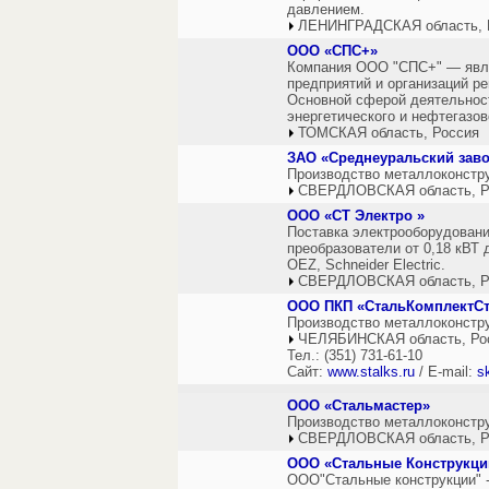
давлением.
ЛЕНИНГРАДСКАЯ область, 
ООО «СПС+»
Компания ООО "СПС+" — явл
предприятий и организаций р
Основной сферой деятельност
энергетического и нефтегазов
ТОМСКАЯ область, Россия
ЗАО «Среднеуральский заво
Производство металлоконстру
СВЕРДЛОВСКАЯ область, Р
ООО «СТ Электро »
Поставка электрооборудовани
преобразователи от 0,18 кВТ д
OEZ, Schneider Еlectric.
СВЕРДЛОВСКАЯ область, Р
ООО ПКП «СтальКомплектС
Производство металлоконстру
ЧЕЛЯБИНСКАЯ область, Ро
Тел.: (351) 731-61-10
Сайт:
www.stalks.ru
/ E-mail:
s
ООО «Стальмастер»
Производство металлоконстру
СВЕРДЛОВСКАЯ область, Р
ООО «Стальные Конструкци
ООО"Стальные конструкции" 