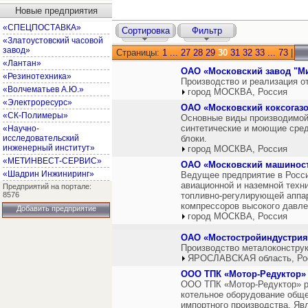
Новые предприятия
«СПЕЦПОСТАВКА»
Сортировка
Фильтр
«Златоустовский часовой
завод»
Страницы:
1
...
27
28
29
30
31
32
33
...
73
|
«Лантан»
ОАО «Московский завод "М
«Резинотехника»
Производство и реализация о
«Волчематьев А.Ю.»
город МОСКВА, Россия
«Электроресурс»
ОАО «Московский коксогаз
«СК-Полимеры»
Основные виды производимой 
синтетические и моющие сред
«Научно-
исследовательский
блоки.
инженерный институт»
город МОСКВА, Россия
«МЕТИНВЕСТ-СЕРВИС»
ОАО «Московский машиност
«Шадрин Инжиниринг»
Ведущее предприятие в Росси
авиационной и наземной техни
Предприятий на портале:
8576
топливно-регулирующей аппар
компрессоров высокого давле
Добавить предприятие
город МОСКВА, Россия
ОАО «Мостостройиндустрия 
Производство металоконструк
ЯРОСЛАВСКАЯ область, Ро
ООО ТПК «Мотор-Редуктор»
ООО ТПК «Мотор-Редуктор» р
котельное оборудование обще
импортного производства. Я