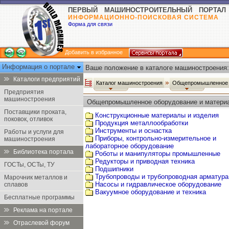
ПЕРВЫЙ МАШИНОСТРОИТЕЛЬНЫЙ ПОРТАЛ
ИНФОРМАЦИОННО-ПОИСКОВАЯ СИСТЕМА
Форма для связи
Добавить в избранное
Информация о портале
Ваше положение в каталоге машиностроения:
Каталоги предприятий
Каталог машиностроения
Общепромышленное 
Предприятия
машиностроения
Общепромышленное оборудование и матери
Поставщики проката,
Конструкционные материалы и изделия
поковок, отливок
Продукция металлообработки
Инструменты и оснастка
Работы и услуги для
Приборы, контрольно-измерительное и
машиностроения
лабораторное оборудование
Библиотека портала
Роботы и манипуляторы промышленные
Редукторы и приводная техника
ГОСТы, ОСТы, ТУ
Подшипники
Трубопроводы и трубопроводная арматура
Марочник металлов и
Насосы и гидравлическое оборудование
сплавов
Вакуумное оборудование и техника
Бесплатные программы
Реклама на портале
Отраслевой форум