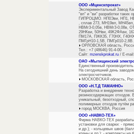
ООО «Мценскпрокат»
Экспериментальный Завод Кач
"вп" и "ви" разработки таких
ГИПРОЦМО. НП0Эви, НП1, НВ
, сплав 273, МН19вп, МН45вп,
НВМг3-0,05в, НВМг3-0,08в, О
29НКви, 50Нви, 49К2ФАви, 16Х
ПМ17А, ПЖК35, Г70НХ, Г40НХ,
ПМГрН10-1,5В, ПМГр010-2,8В.
ОРЛОВСКАЯ область, Росс
Тел.: +7 (48646) 91-4-00
Сайт:
mzenskprokat.ru
/ E-mail
ОАО «Мытищинский электро
Единственный производитель 
На сегодняшний день заводом
электросчетчиков.
МОСКОВСКАЯ область, Рос
ООО «Н.Т.Д ТАМАННО»
Разработка и внедрение техно
резиносодержащих отходов. В
уникальный, безотходный, сп
полимерных отходов путём ра
город МОСКВА, Россия
ООО «НАВКО-ТЕХ»
Фирма НАВКО-ТЕХ разрабатыв
установки для сварки: - пря
и др.); - кольцевых швов (ба
краны и др.); - комплексы на 