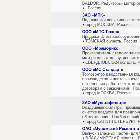
BALDOR. Редукторы, мотор-ре
, Россия
ЗАО «МПК»
Подшипники всех типоразмеро
город МОСКВА, Россия
ООО «МПС-Техно»
Продажа Электрооборудовани
ТОМСКАЯ область, Россия
ООО «Мраморикс»
Производитель стеломагниево
материалов для внутренних и
СВЕРДЛОВСКАЯ область, Р
ООО «МС-Стандарт»
Торгово-производственная ко
производство и поставка изд
выполнение работ по металлоо
договорам с заказчиками. По
город МОСКВА, Россия
ЗАО «Мультифильтр»
Воздушные фильтры, промышл
очистке воздуха для предприя
обслуживание. Подбор серийн
город САНКТ-ПЕТЕРБУРГ, Р
ОАО «Муромский Ремонтно-
Выпуск запасных частей для 
ВЛАДИМИРСКАЯ область, Р