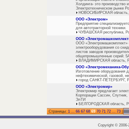
Холдинга- это производство и
Электротехническом рынке Ро
НОВОСИБИРСКАЯ область,
ООО «Электром»
Предприятие специализируетс
для автотракторной техники.
ЧУВАШСКАЯ республика, Р
ООО «Электромашкомплект
ООО «Электромашкомплект» 
электрооборудования со скид
листов заводов производител
общепромышленные серий: 5А,
ВЛАДИМИРСКАЯ область, Р
ООО «Электромеханика-Обу
Изготовление оборудования д
нефтехимической, газовой, н
город САНКТ-ПЕТЕРБУРГ, Р
ООО «Электромир»
Электромир предлагает элект
Корпорации Сассин, Спутник, 
ЭлТИ
БЕЛГОРОДСКАЯ область, Р
Страницы:
1
...
66
67
68
69
70
71
72
...
73
|
Copyright
©
2006-2