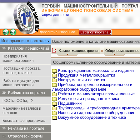
ПЕРВЫЙ МАШИНОСТРОИТЕЛЬНЫЙ ПОРТАЛ
ИНФОРМАЦИОННО-ПОИСКОВАЯ СИСТЕМА
Форма для связи
Добавить в избранное
Информация о портале
Ваше положение в каталоге машиностроения:
Каталоги предприятий
Каталог машиностроения
Общепромышленное 
Предприятия
машиностроения
Общепромышленное оборудование и матери
Поставщики проката,
Конструкционные материалы и изделия
поковок, отливок
Продукция металлообработки
Инструменты и оснастка
Работы и услуги для
Приборы, контрольно-измерительное и
машиностроения
лабораторное оборудование
Библиотека портала
Роботы и манипуляторы промышленные
Редукторы и приводная техника
ГОСТы, ОСТы, ТУ
Подшипники
Трубопроводы и трубопроводная арматура
Марочник металлов и
Насосы и гидравлическое оборудование
сплавов
Вакуумное оборудование и техника
Бесплатные программы
Реклама на портале
Отраслевой форум