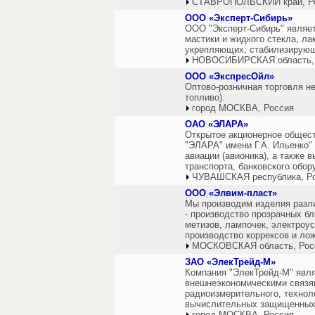
СТАВРОПОЛЬСКИЙ край, Р
ООО «Эксперт-Сибирь»
ООО "Эксперт-Сибирь" являе
мастики и жидкого стекла, ла
укрепляющих, стабилизирующ
НОВОСИБИРСКАЯ область,
ООО «ЭкспресОйл»
Оптово-розничная торговля н
топливо).
город МОСКВА, Россия
ОАО «ЭЛАРА»
Открытое акционерное общес
"ЭЛАРА" имени Г.А. Ильенко"
авиации (авионика), а также
транспорта, банковского обо
ЧУВАШСКАЯ республика, Р
ООО «Элвим-пласт»
Мы производим изделия разли
- производство прозрачных бл
метизов, лампочек, электроус
производство коррексов и лож
МОСКОВСКАЯ область, Рос
ЗАО «ЭлекТрейд-М»
Компания "ЭлекТрейд-М" явля
внешнеэкономическими связям
радиоизмерительного, технол
вычислительных защищенных 
город МОСКВА, Россия