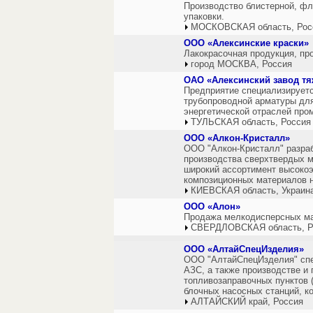
Производство блистерной, фл
упаковки.
МОСКОВСКАЯ область, Рос
ООО «Алексинские краски»
Лакокрасочная продукция, пр
город МОСКВА, Россия
ОАО «Алексинский завод т
Предприятие специализируетс
трубопроводной арматуры для
энергетической отраслей про
ТУЛЬСКАЯ область, Россия
ООО «Алкон-Кристалл»
ООО "Алкон-Кристалл" разра
производства сверхтвердых м
широкий ассортимент высоко
композиционных материалов н
КИЕВСКАЯ область, Украин
ООО «Алон»
Продажа мелкодисперсных ма
СВЕРДЛОВСКАЯ область, Р
ООО «АлтайСпецИзделия»
ООО "АлтайСпецИзделия" спе
АЗС, а также производстве и 
топливозаправочных пунктов 
блочных насосных станций, к
АЛТАЙСКИЙ край, Россия