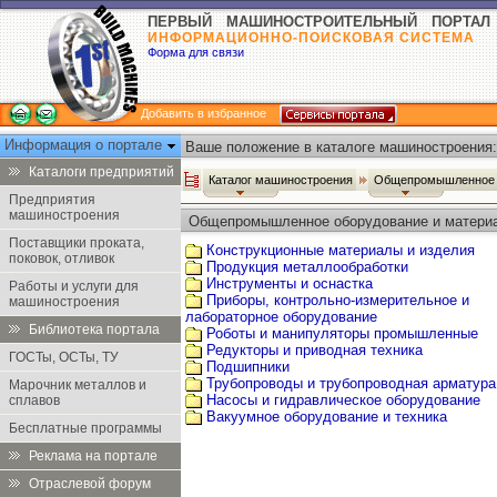
ПЕРВЫЙ МАШИНОСТРОИТЕЛЬНЫЙ ПОРТАЛ
ИНФОРМАЦИОННО-ПОИСКОВАЯ СИСТЕМА
Форма для связи
Добавить в избранное
Информация о портале
Ваше положение в каталоге машиностроения:
Каталоги предприятий
Каталог машиностроения
Общепромышленное 
Предприятия
машиностроения
Общепромышленное оборудование и матери
Поставщики проката,
Конструкционные материалы и изделия
поковок, отливок
Продукция металлообработки
Инструменты и оснастка
Работы и услуги для
Приборы, контрольно-измерительное и
машиностроения
лабораторное оборудование
Библиотека портала
Роботы и манипуляторы промышленные
Редукторы и приводная техника
ГОСТы, ОСТы, ТУ
Подшипники
Трубопроводы и трубопроводная арматура
Марочник металлов и
Насосы и гидравлическое оборудование
сплавов
Вакуумное оборудование и техника
Бесплатные программы
Реклама на портале
Отраслевой форум