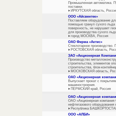
Промышленная автоматика. Пу
поставки.
ИРКУТСКАЯ область, Росси
ООО «Айсвентек»
Поставляем оборудование для
помощью гранул сухого льда (
поверхность, не нарушает гео
для производства сухого льда
город МОСКВА, Россия
ОАО Фирма «Актис»
Стеклотарное производство. 
РОСТОВСКАЯ область, Рос
ЗАО «Акционерная Компани
Производство металлоконстр
строительства, элементов оп
строительства, блок-контейне
МОСКОВСКАЯ область, Рос
ОАО «Акционерная компани
Выпускает прокат с покрытия
машиностроения.
ПЕРМСКИЙ край, Россия
ОАО «Акционерная компан
ОАО «Акционерная компания 
нефтегазового оборудования 
Республика БАШКОРТОСТАН
ООО «АЛБИ»