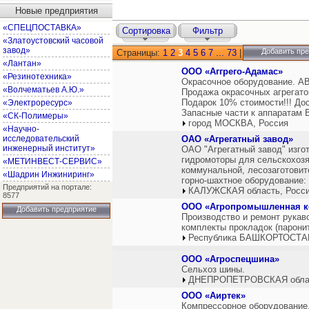
Новые предприятия
«СПЕЦПОСТАВКА»
Сортировка
Фильтр
«Златоустовский часовой
завод»
Добавить пр
Страницы:
1
2
3
4
5
6
7
...
73
|
«Лантан»
ООО «Аггрего-Адамас»
«Резинотехника»
Окрасочное оборудование. АВ
«Волчематьев А.Ю.»
Продажа окрасочных агрегатов
Подарок 10% стоимости!!! Дос
«Электроресурс»
Запасные части к аппаратам 
«СК-Полимеры»
город МОСКВА, Россия
«Научно-
исследовательский
ОАО «Агрегатный завод»
инженерный институт»
ОАО "Агрегатный завод" изго
гидромоторы для сельскохозя
«МЕТИНВЕСТ-СЕРВИС»
коммунальной, лесозаготовит
«Шадрин Инжиниринг»
горно-шахтное оборудование:
Предприятий на портале:
КАЛУЖСКАЯ область, Росс
8577
ООО «Агропромышленная к
Добавить предприятие
Производство и ремонт рукав
комплекты прокладок (парони
Республика БАШКОРТОСТАН
ООО «Агроспецшина»
Сельхоз шины.
ДНЕПРОПЕТРОВСКАЯ облас
ООО «Аиртек»
Компрессорное оборудование.