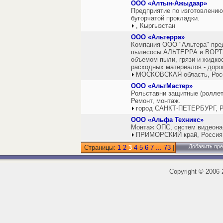
ООО «Алтын-Ажыдаар»
Предприятие по изготовлению
бугорчатой прокладки.
, Кыргызстан
ООО «Альтерра»
Компания ООО "Альтера" пре
пылесосы АЛЬТЕРРА и ВОРТЭ
объемом пыли, грязи и жидко
расходных материалов - доро
МОСКОВСКАЯ область, Рос
ООО «АльтМастер»
Рольставни защитные (роллет
Ремонт, монтаж.
город САНКТ-ПЕТЕРБУРГ, Р
ООО «Альфа Техникс»
Монтаж ОПС, систем видеона
ПРИМОРСКИЙ край, Россия
Добавить пр
Страницы:
1
2
3
4
5
6
7
...
73
|
Copyright
©
2006-2