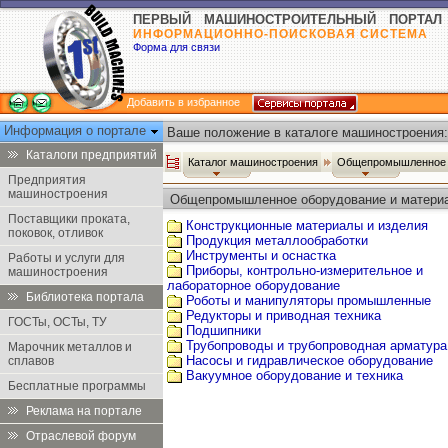
ПЕРВЫЙ МАШИНОСТРОИТЕЛЬНЫЙ ПОРТАЛ
ИНФОРМАЦИОННО-ПОИСКОВАЯ СИСТЕМА
Форма для связи
Добавить в избранное
Информация о портале
Ваше положение в каталоге машиностроения:
Каталоги предприятий
Каталог машиностроения
Общепромышленное 
Предприятия
машиностроения
Общепромышленное оборудование и матери
Поставщики проката,
Конструкционные материалы и изделия
поковок, отливок
Продукция металлообработки
Инструменты и оснастка
Работы и услуги для
Приборы, контрольно-измерительное и
машиностроения
лабораторное оборудование
Библиотека портала
Роботы и манипуляторы промышленные
Редукторы и приводная техника
ГОСТы, ОСТы, ТУ
Подшипники
Трубопроводы и трубопроводная арматура
Марочник металлов и
Насосы и гидравлическое оборудование
сплавов
Вакуумное оборудование и техника
Бесплатные программы
Реклама на портале
Отраслевой форум