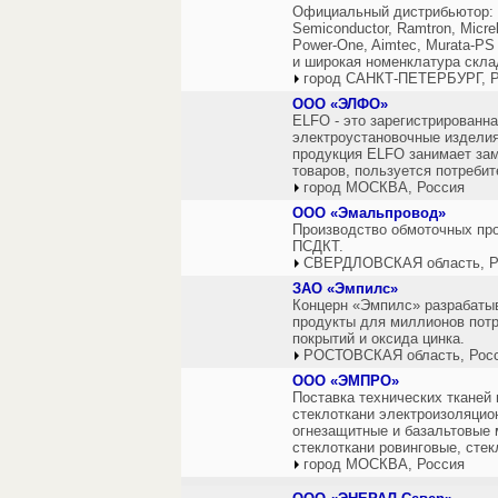
Официальный дистрибьютор: A
Semiconductor, Ramtron, Micrel
Power-One, Aimtec, Murata-PS
и широкая номенклатура скла
город САНКТ-ПЕТЕРБУРГ, Р
ООО «ЭЛФО»
ELFO - это зарегистрированна
электроустановочные изделия
продукция ELFO занимает зам
товаров, пользуется потреби
город МОСКВА, Россия
ООО «Эмальпровод»
Производство обмоточных пр
ПСДКТ.
СВЕРДЛОВСКАЯ область, Р
ЗАО «Эмпилс»
Концерн «Эмпилс» разрабаты
продукты для миллионов потр
покрытий и оксида цинка.
РОСТОВСКАЯ область, Рос
ООО «ЭМПРО»
Поставка технических тканей 
стеклоткани электроизоляцио
огнезащитные и базальтовые 
стеклоткани ровинговые, сте
город МОСКВА, Россия