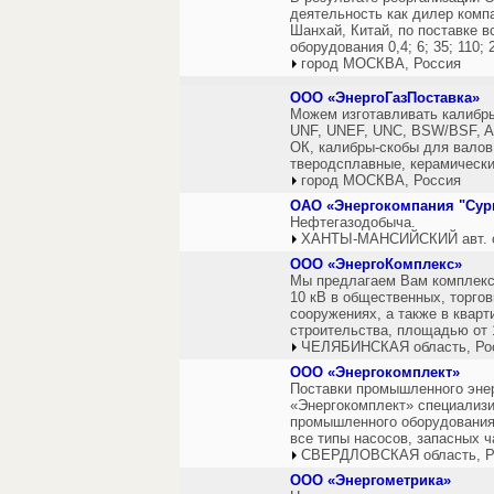
деятельность как дилер компани
Шанхай, Китай, по поставке в
оборудования 0,4; 6; 35; 110; 
город МОСКВА, Россия
ООО «ЭнергоГазПоставка»
Можем изготавливать калибры: 
UNF, UNEF, UNC, BSW/BSF, A
ОК, калибры-скобы для валов,
тверодсплавные, керамически
город МОСКВА, Россия
ОАО «Энергокомпания "Сург
Нефтегазодобыча.
ХАНТЫ-МАНСИЙСКИЙ авт. ок
ООО «ЭнергоКомплекс»
Мы предлагаем Вам комплекс
10 кВ в общественных, торго
сооружениях, а также в кварт
строительства, площадью от 1
ЧЕЛЯБИНСКАЯ область, Ро
ООО «Энергокомплект»
Поставки промышленного энер
«Энергокомплект» специализи
промышленного оборудования 
все типы насосов, запасных ч
СВЕРДЛОВСКАЯ область, Р
ООО «Энергометрика»