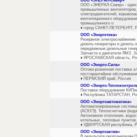
ООО «ЭНЕРАЛ-Север»
ООО «ЭНЕРАЛ-Север» - один 
промышленных вентиляторов,
электродвигателей, взрывоз
вентиляционного оборудовани
промышленного о
город САНКТ-ПЕТЕРБУРГ, Р
ООО «Энергетика»
Резервное электроснабжение 
дизель-генераторы и дизель-э
передвижные дизельные генер
Запчасти и двигатели ЯМЗ. З
ЯРОСЛАВСКАЯ область, Ро
ООО «Энерго-Сила»
Оптово-розничная поставка эл
постгарантийное обслуживани
ПЕРМСКИЙ край, Россия
ООО «Энерго-Теплоконтрол
Поставка оборудования КИПи
Республика ТАТАРСТАН, Ро
ООО «Энергоавтоматика»
Автоматизированные системы
(АСКУЭ). Теплосчетчики (вода
Автономное отопление, водос
котельных, тепловых пунктов,
УДМУРТСКАЯ республика, Р
ООО «Энергоактив»
В результате реорганизации 