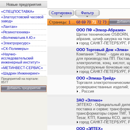
Новые предприятия
«СПЕЦПОСТАВКА»
Сортировка
Фильтр
«Златоустовский часовой
завод»
Добавит
Страницы:
1
...
68
69
70
71
72
73
|
«Лантан»
ООО ПФ «Элкор-Абразив»
«Резинотехника»
Щетки технические OSBORN, 
«Волчематьев А.Ю.»
абразив, шлиф.шкурка на ткан
город САНКТ-ПЕТЕРБУРГ, Р
«Электроресурс»
«СК-Полимеры»
ООО Торговый Дом «Элма»
Компания "Элма" - один из в
«Научно-
исследовательский
для производства ПП. Постав
инженерный институт»
электролитов, конц. кислот, 
(полупогружные бочковые нас
«МЕТИНВЕСТ-СЕРВИС»
город САНКТ-ПЕТЕРБУРГ, Р
«Шадрин Инжиниринг»
ООО «Элмаш-Трейд»
Предприятий на портале:
8577
Торговля электротехническим
усовершенстванных изделий;
Добавить предприятие
, Россия
ЗАО «Элтеко»
ЭЛТЕКО - Официальный дилер
поставка и сервис трансформ
трансформаторы серии ТМГ, 
Tesar, КТП, Камеры КСО, авт
город САНКТ-ПЕТЕРБУРГ, Р
ООО «ЭЛТЕХ»