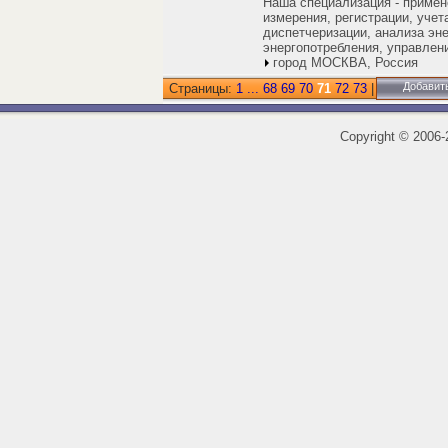
Наша специализация - примен
измерения, регистрации, учет
диспетчеризации, анализа эн
энергопотребления, управле
город МОСКВА, Россия
Добавит
Страницы:
1
...
68
69
70
71
72
73
|
Copyright
©
2006-2