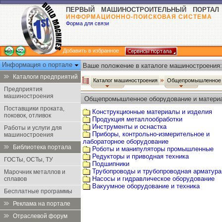
ПЕРВЫЙ МАШИНОСТРОИТЕЛЬНЫЙ ПОРТАЛ
ИНФОРМАЦИОННО-ПОИСКОВАЯ СИСТЕМА
Форма для связи
Добавить в избранное
Информация о портале
Ваше положение в каталоге машиностроения:
Каталоги предприятий
Каталог машиностроения
Общепромышленное 
Предприятия
машиностроения
Общепромышленное оборудование и матери
Поставщики проката,
Конструкционные материалы и изделия
поковок, отливок
Продукция металлообработки
Инструменты и оснастка
Работы и услуги для
Приборы, контрольно-измерительное и
машиностроения
лабораторное оборудование
Библиотека портала
Роботы и манипуляторы промышленные
Редукторы и приводная техника
ГОСТы, ОСТы, ТУ
Подшипники
Трубопроводы и трубопроводная арматура
Марочник металлов и
Насосы и гидравлическое оборудование
сплавов
Вакуумное оборудование и техника
Бесплатные программы
Реклама на портале
Отраслевой форум