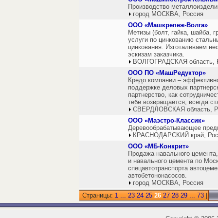
Производство металлоиздели
город МОСКВА, Россия
ООО «Машкрепеж-Волга»
Метизы (болт, гайка, шайба, г
услуги по цинкованию сталь
цинкования. Изготаливаем не
эскизам заказчика.
ВОЛГОГРАДСКАЯ область, 
ООО ПО «МашРедуктор»
Кредо компании – эффективно
поддержке деловых партнерс
партнерство, как сотрудниче
тебе возвращается, всегда с
СВЕРДЛОВСКАЯ область, Р
ООО «Маэстро-Классик»
Деревообрабатывающее предп
КРАСНОДАРСКИЙ край, Рос
ООО «МБ-Конкрит»
Продажа навального цемента, 
и навального цемента по Моск
спецавтотранспорта автоцеме
автобетононасосов.
город МОСКВА, Россия
Страницы:
1
...
23
24
25
26
27
28
29
...
73
|