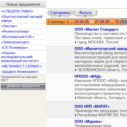
Новые предприятия
«СПЕЦПОСТАВКА»
Сортировка
Фильтр
«Златоустовский часовой
завод»
Страницы:
1
...
23
24
25
26
27
28
29
...
73
|
«Лантан»
ООО «Магнит Стандарт»
«Резинотехника»
Производство и поставка пос
«Волчематьев А.Ю.»
Поставка клеев, герметиков и 
город МОСКВА, Россия
«Электроресурс»
«СК-Полимеры»
ООО «Магнитогорский заво
Магнитогорский завод металл
«Научно-
исследовательский
металлоконструкций для про
инженерный институт»
закладных марок для сборног
железобетонных изделий, нес
«МЕТИНВЕСТ-СЕРВИС»
ЧЕЛЯБИНСКАЯ область, Ро
«Шадрин Инжиниринг»
НПООО «МАД»
Предприятий на портале:
8577
Компания НПООО «МАД» заним
изготовлением оборудования 
Добавить предприятие
(газотермического напыления,
использующего проволоку в к
Минская область, Беларусь
ООО НПП «МАРАТ»
Производство продукции, пол
Республика МАРИЙ ЭЛ, Рос
ООО «Мариво»
Промышленные печи.