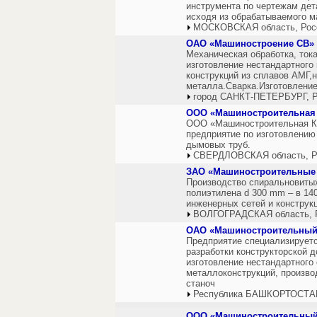
инструмента по чертежам дет
исходя из обрабатываемого м
МОСКОВСКАЯ область, Рос
ОАО «Машиностроение СВ»
Механическая обработка, тока
изготовление нестандартного
конструкций из сплавов АМГ,
металла.Сварка.Изготовлени
город САНКТ-ПЕТЕРБУРГ, Р
ООО «Машиностроительная
ООО «Машиностроительная Ко
предприятие по изготовлению
дымовых труб.
СВЕРДЛОВСКАЯ область, Р
ЗАО «Машиностроительные
Производство спиральновитых
полиэтилена d 300 mm – в 1
инженерных сетей и конструк
ВОЛГОГРАДСКАЯ область, 
ОАО «Машиностроительный 
Предприятие специализируетс
разработки конструкторской д
изготовление нестандартного
металлоконструкций, произво
станоч
Республика БАШКОРТОСТАН
ООО «Машиностроительный 