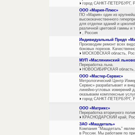
город САНКТ-ПЕТЕРБУРГ, Р
ООО «Мария-Плюс»
ПО «Мария» один из крупнейш
высококачественного гиперпр
для отделки зданий и цоколе
различной цветовой гаммы и т
, Россия
Индивидуальный Предп «М
Производим ремонт всех видо
боковых порезов. Качественно
МОСКОВСКАЯ область, Рос
МУП «Маслянинский льнов
Переработка льна.
НОВОСИБИРСКАЯ область,
ООО «Мастер-Сервис»
Метрологический Центр Изме
Сервис» разрабатывает и внед
линейно-угловых измерений 
оказываем комплексные услуг
город САНКТ-ПЕТЕРБУРГ, Р
ООО «Матрикс»
Переработка вторичного поли
КРАСНОДАРСКИЙ край, Рос
ЗАО «Машдеталь»
Компания "Машдеталь" явля
в России. Мы работаем по пр