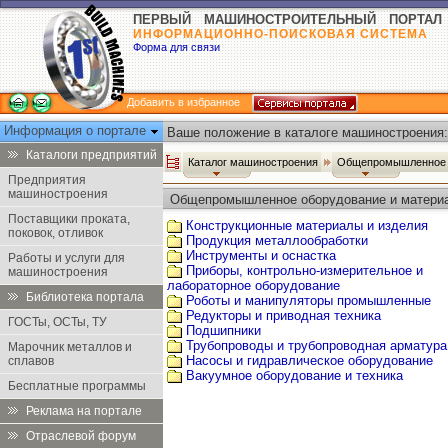
ПЕРВЫЙ МАШИНОСТРОИТЕЛЬНЫЙ ПОРТАЛ
ИНФОРМАЦИОННО-ПОИСКОВАЯ СИСТЕМА
Форма для связи
Добавить в избранное
Информация о портале
Ваше положение в каталоге машиностроения:
Каталоги предприятий
Каталог машиностроения
Общепромышленное 
Предприятия
машиностроения
Общепромышленное оборудование и матери
Поставщики проката,
Конструкционные материалы и изделия
поковок, отливок
Продукция металлообработки
Инструменты и оснастка
Работы и услуги для
Приборы, контрольно-измерительное и
машиностроения
лабораторное оборудование
Библиотека портала
Роботы и манипуляторы промышленные
Редукторы и приводная техника
ГОСТы, ОСТы, ТУ
Подшипники
Трубопроводы и трубопроводная арматура
Марочник металлов и
Насосы и гидравлическое оборудование
сплавов
Вакуумное оборудование и техника
Бесплатные программы
Реклама на портале
Отраслевой форум