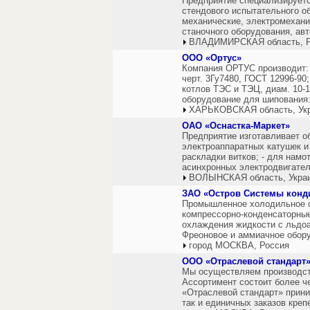
Предприятие специализируетс
стендового испытательного о
механические, электромехани
станочного оборудования, ав
ВЛАДИМИРСКАЯ область, Р
ООО «Ортус»
Компания ОРТУС производит: -
черт. 3Гу7480, ГОСТ 12996-90
котлов ТЭС и ТЭЦ, диам. 10-12
оборудование для шипования:
ХАРЬКОВСКАЯ область, Ук
ОАО «Оснастка-Маркет»
Предприятие изготавливает о
электроаппаратных катушек и
раскладки витков; - для намо
асинхронных электродвигателе
ВОЛЫНСКАЯ область, Укра
ЗАО «Остров Системы конд
Промышленное холодильное о
компрессорно-конденсаторные
охлаждения жидкости с льдо
Фреоновое и аммиачное обор
город МОСКВА, Россия
ООО «Отраслевой стандарт
Мы осуществляем производств
Ассортимент состоит более ч
«Отраслевой стандарт» прини
так и единичных заказов креп