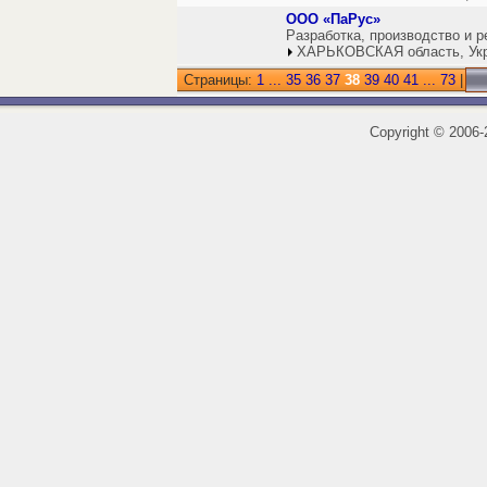
ООО «ПаРус»
Разработка, производство и 
ХАРЬКОВСКАЯ область, Ук
Страницы:
1
...
35
36
37
38
39
40
41
...
73
|
Copyright
©
2006-2