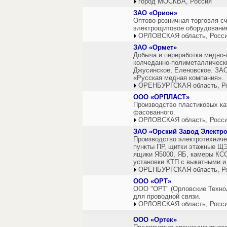
город МОСКВА, Россия
ЗАО «Орион»
Оптово-розничная торговля сч
электрощитовое оборудование
ОРЛОВСКАЯ область, Росс
ЗАО «Ормет»
Добыча и переработка медно-
колчеданно-полиметаллически
Джусинское, Еленовское. ЗАО
«Русская медная компания».
ОРЕНБУРГСКАЯ область, Р
ООО «ОРПЛАСТ»
Производство пластиковых ка
фасованного.
ОРЛОВСКАЯ область, Росс
ЗАО «Орский Завод Электр
Производство электротехнич
пункты ПР, щитки этажные ЩЭ
ящики Я5000, ЯБ, камеры КС
установки КТП с выкатными 
ОРЕНБУРГСКАЯ область, Р
ООО «ОРТ»
ООО "ОРТ" (Орловские Технол
для проводной связи.
ОРЛОВСКАЯ область, Росс
ООО «Ортек»