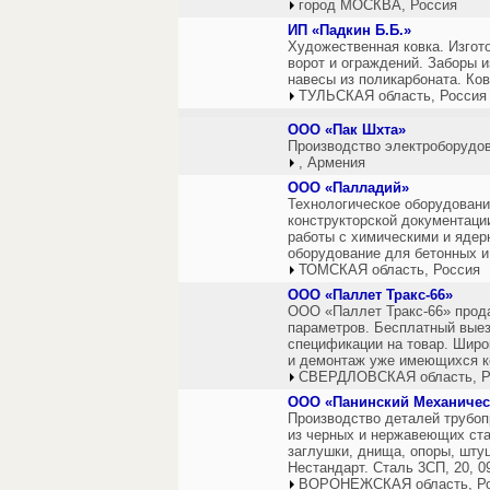
город МОСКВА, Россия
ИП «Падкин Б.Б.»
Художественная ковка. Изгот
ворот и ограждений. Заборы и
навесы из поликарбоната. Ко
ТУЛЬСКАЯ область, Россия
ООО «Пак Шхта»
Производство электроборудов
, Армения
ООО «Палладий»
Технологическое оборудовани
конструкторской документаци
работы с химическими и яде
оборудование для бетонных и
ТОМСКАЯ область, Россия
ООО «Паллет Тракс-66»
ООО «Паллет Тракс-66» прод
параметров. Бесплатный выез
спецификации на товар. Широ
и демонтаж уже имеющихся к
СВЕРДЛОВСКАЯ область, Р
ООО «Панинский Механичес
Производство деталей трубоп
из черных и нержавеющих ста
заглушки, днища, опоры, шту
Нестандарт. Сталь 3СП, 20, 
ВОРОНЕЖСКАЯ область, Р