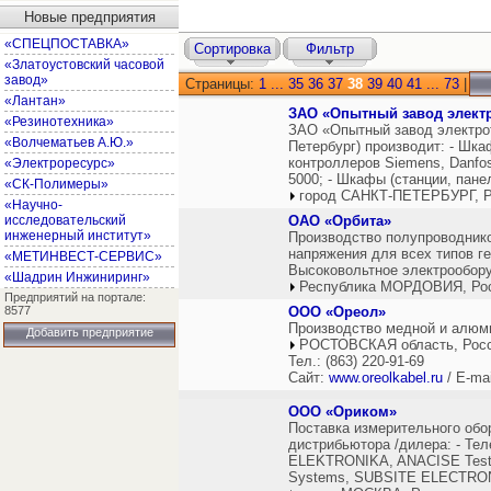
Новые предприятия
«СПЕЦПОСТАВКА»
Сортировка
Фильтр
«Златоустовский часовой
завод»
Страницы:
1
...
35
36
37
38
39
40
41
...
73
|
«Лантан»
ЗАО «Опытный завод электр
«Резинотехника»
ЗАО «Опытный завод электрот
«Волчематьев А.Ю.»
Петербург) производит: - Шка
контроллеров Siemens, Danfos
«Электроресурс»
5000; - Шкафы (станции, пане
«СК-Полимеры»
город САНКТ-ПЕТЕРБУРГ, Р
«Научно-
исследовательский
ОАО «Орбита»
инженерный институт»
Производство полупроводник
напряжения для всех типов г
«МЕТИНВЕСТ-СЕРВИС»
Высоковольтное электрообор
«Шадрин Инжиниринг»
Республика МОРДОВИЯ, Ро
Предприятий на портале:
8577
ООО «Ореол»
Производство медной и алюми
Добавить предприятие
РОСТОВСКАЯ область, Рос
Тел.: (863) 220-91-69
Сайт:
www.oreolkabel.ru
/ E-ma
ООО «Ориком»
Поставка измерительного обо
дистрибьютора /дилера: - Тел
ELEKTRONIKA, ANACISE Testn
Systems, SUBSITE ELECTRONI