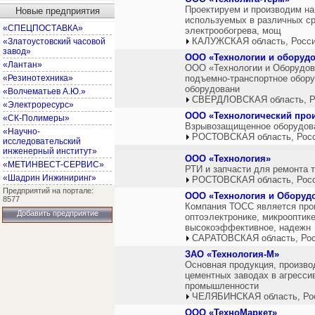
Проектируем и производим на
Новые предприятия
используемых в различных с
«СПЕЦПОСТАВКА»
электрообогрева, мощ
КАЛУЖСКАЯ область, Росс
«Златоустовский часовой
завод»
ООО «Технологии и оборуд
«Лантан»
ООО «Технологии и Оборудова
«Резинотехника»
подъемно-транспортное обору
оборудовани
«Волчематьев А.Ю.»
СВЕРДЛОВСКАЯ область, Р
«Электроресурс»
OOO «Технологический про
«СК-Полимеры»
Взрывозащищенное оборудован
«Научно-
РОСТОВСКАЯ область, Рос
исследовательский
инженерный институт»
ООО «Технология»
«МЕТИНВЕСТ-СЕРВИС»
РТИ и запчасти для ремонта 
«Шадрин Инжиниринг»
РОСТОВСКАЯ область, Рос
Предприятий на портале:
ООО «Технология и Оборудо
8577
Кoмпания ТОСС является прои
Добавить предприятие
оптоэлектронике, микрооптике
высокоэффективное, надежн
САРАТОВСКАЯ область, Ро
ЗАО «Технология-М»
Основная продукция, произв
цементных заводах в агресси
промышленности
ЧЕЛЯБИНСКАЯ область, Ро
ООО «ТехноМаркет»