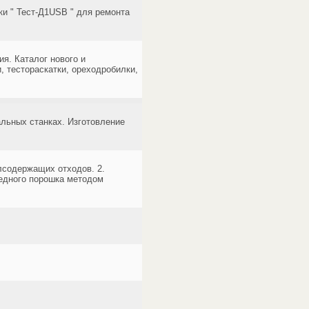
и " Тест-Д1USB " для ремонта
я. Каталог нового и
, тестораскатки, ореходробилки,
льных станках. Изготовление
лсодержащих отходов. 2.
медного порошка методом