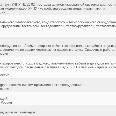
ат для УЧПУ НЦ31-02, поставка автоматизированной системы диагностик
ая модернизация УЧПУ - устройства ввода-вывода, платы памяти.
сия
менного хлебопекарного, кондитерского и технологического оборудовани
орудования: тестомесы, тестоделители, тестоокруглители, тестозакатки
 оборудования. Любые токарные работы, шлифовальные работы на уника
зготовление по вашим чертежам из нашего металла. Сварочные работы.
оссия
сепарированию отходов медного, алюминиевого кабеля и др видов метал
рошок методом распыления расплава меди. 2.2 Различные изделия из 
оссия
идравлических систем промышленного оборудования.
оссия
кций.
 Россия
 изделий из полимеров.