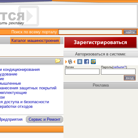
Поиск по всему порталу
Каталог машиностроения
Авторизоваться в системе:
Логин
Пароль(
забыли?
)
и кондиционирования
рудование
ие
омышленные
Реклама
 нанесения защитных покрытий
комплектующие
язи
я доступа и безопасности
еработки отходов
Предприятия
Сервис и Ремонт