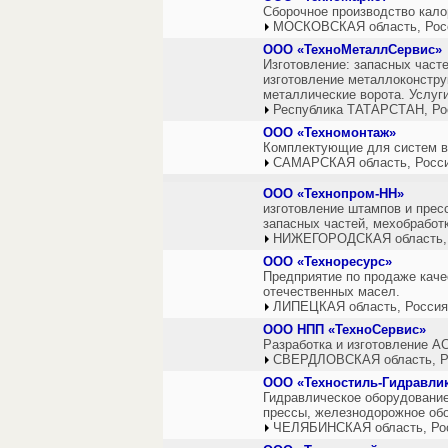
Сборочное производство кал
МОСКОВСКАЯ область, Рос
ООО «ТехноМеталлСервис»
Изготовление: запасных час
изготовление металлоконстру
металлические ворота. Услуг
Республика ТАТАРСТАН, Ро
ООО «Техномонтаж»
Комплектующие для систем в
САМАРСКАЯ область, Росс
ООО «Технопром-НН»
изготовление штампов и прес
запасных частей, мехобработ
НИЖЕГОРОДСКАЯ область,
ООО «Техноресурс»
Предприятие по продаже каче
отечественных масел.
ЛИПЕЦКАЯ область, Россия
ООО НПП «ТехноСервис»
Разработка и изготовление А
СВЕРДЛОВСКАЯ область, Р
ООО «Техностиль-Гидравли
Гидравлическое оборудование
прессы, железнодорожное обо
ЧЕЛЯБИНСКАЯ область, Ро