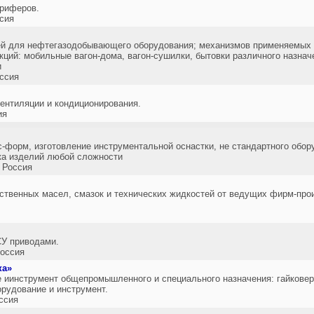
ориферов.
сия
тей для нефтегазодобывающего оборудования; механизмов применяемых 
кций: мобильные вагон-дома, вагон-сушилки, бытовки различного назнач
и
ссия
ентиляции и кондиционирования.
ия
с-форм, изготовление инструментальной оснастки, не стандартного обор
ка изделий любой сложности
 Россия
ственных масел, смазок и технических жидкостей от ведущих фирм-про
СУ приводами.
оссия
ка»
 иинструмент общепромышленного и специального назначения: гайкове
рудование и инструмент.
ссия