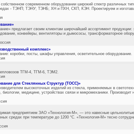
 собственном современном оборудовании широкий спектр различных тип
редах - ТЭНП; ТЭНУ; ТЭНБ; ХН и ПХН, СКП, КЭН. Проектируем и изгота
ия
ование»
ние» предлагает своим клиентам широчайший ассортимент продукции: 
дование, конвейеры, вентиляторы и дымососы, трансформаторное обору
оссия
изводственный комплекс»
ие: коробки, посты, шкафы управления, осветительное оборудование.
сия
тепловозов ТГМ-4, ТГМ-6, ТЭМ2.
сия
вание для Стеклянных Структур (ТОСС)»
зводителем высокоточных изделий из стекла, применяемых в светотехн
, биологии, медицине, устройствах связи и микромеханики. Производит н
ссия
одимая предприятием ЗАО «Технология-М», — это навесные цельнолитые
вных средах при температуре до 1200 °С. «Технология-М» тесно сотруд
ссия