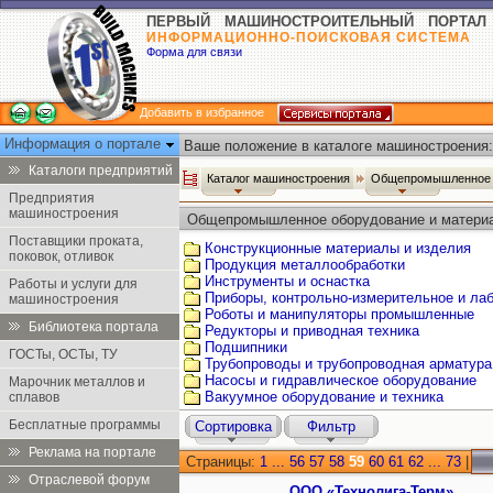
ПЕРВЫЙ МАШИНОСТРОИТЕЛЬНЫЙ ПОРТАЛ
ИНФОРМАЦИОННО-ПОИСКОВАЯ СИСТЕМА
Форма для связи
Добавить в избранное
Информация о портале
Ваше положение в каталоге машиностроения:
Каталоги предприятий
Каталог машиностроения
Общепромышленное 
Предприятия
машиностроения
Общепромышленное оборудование и матери
Поставщики проката,
Конструкционные материалы и изделия
поковок, отливок
Продукция металлообработки
Инструменты и оснастка
Работы и услуги для
Приборы, контрольно-измерительное и ла
машиностроения
Роботы и манипуляторы промышленные
Библиотека портала
Редукторы и приводная техника
Подшипники
ГОСТы, ОСТы, ТУ
Трубопроводы и трубопроводная арматура
Насосы и гидравлическое оборудование
Марочник металлов и
Вакуумное оборудование и техника
сплавов
Бесплатные программы
Сортировка
Фильтр
Реклама на портале
Страницы:
1
...
56
57
58
59
60
61
62
...
73
|
Отраслевой форум
OOO «Технолига-Терм»