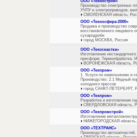
ООО «Технострой»
Производство электронных пл
УЧПУ и электроприводов, мал
СМОЛЕНСКАЯ область, Рос
ООО «Техносфера-2000»
Продажа и производство совре
восстановленного пищевого об
сухародроби
город МОСКВА, Россия
ООО «Техоснастка»
Изготовление нестандартного
пресформ. Термообработка. И
ВОРОНЕЖСКАЯ область, Р
ООО «Техпром»
1. Услуги по измельчению и 
Производство: 2.1 Медный по
холодного прессов
город САНКТ-ПЕТЕРБУРГ, Р
ООО «Техпром»
Разработка и изготовление г
СВЕРДЛОВСКАЯ область, Р
ООО «Техпромстрой»
Изготовление металлоконстру
НИЖЕГОРОДСКАЯ область,
ООО «ТЕХТРАНС»
Производство автозапчастей,