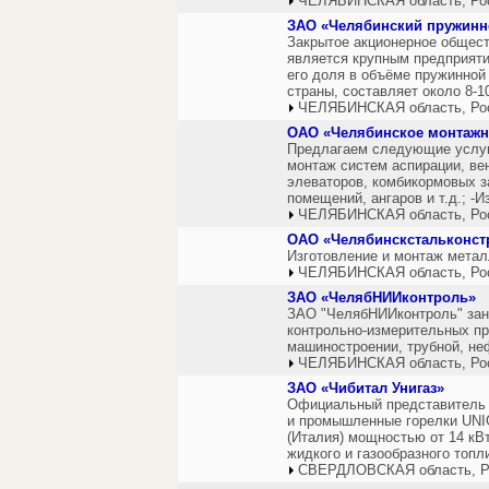
ЧЕЛЯБИНСКАЯ область, Ро
ЗАО «Челябинский пружинн
Закрытое акционерное общест
является крупным предприят
его доля в объёме пружинной
страны, составляет около 8-
ЧЕЛЯБИНСКАЯ область, Ро
ОАО «Челябинское монтажн
Предлагаем следующие услуги
монтаж систем аспирации, ве
элеваторов, комбикормовых з
помещений, ангаров и т.д.; -И
ЧЕЛЯБИНСКАЯ область, Ро
ОАО «Челябинскстальконст
Изготовление и монтаж метал
ЧЕЛЯБИНСКАЯ область, Ро
ЗАО «ЧелябНИИконтроль»
ЗАО "ЧелябНИИконтроль" зан
контрольно-измерительных пр
машиностроении, трубной, н
ЧЕЛЯБИНСКАЯ область, Ро
ЗАО «Чибитал Унигаз»
Официальный представитель 
и промышленные горелки UNI
(Италия) мощностью от 14 кВ
жидкого и газообразного топл
СВЕРДЛОВСКАЯ область, Р