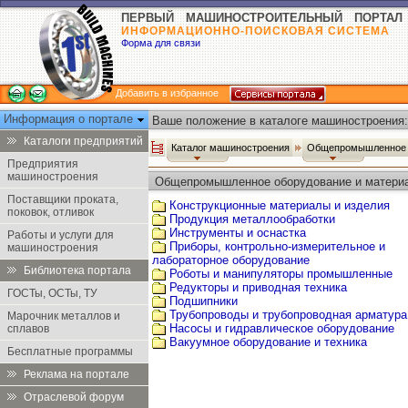
ПЕРВЫЙ МАШИНОСТРОИТЕЛЬНЫЙ ПОРТАЛ
ИНФОРМАЦИОННО-ПОИСКОВАЯ СИСТЕМА
Форма для связи
Добавить в избранное
Информация о портале
Ваше положение в каталоге машиностроения:
Каталоги предприятий
Каталог машиностроения
Общепромышленное 
Предприятия
машиностроения
Общепромышленное оборудование и матери
Поставщики проката,
Конструкционные материалы и изделия
поковок, отливок
Продукция металлообработки
Инструменты и оснастка
Работы и услуги для
Приборы, контрольно-измерительное и
машиностроения
лабораторное оборудование
Библиотека портала
Роботы и манипуляторы промышленные
Редукторы и приводная техника
ГОСТы, ОСТы, ТУ
Подшипники
Трубопроводы и трубопроводная арматура
Марочник металлов и
Насосы и гидравлическое оборудование
сплавов
Вакуумное оборудование и техника
Бесплатные программы
Реклама на портале
Отраслевой форум