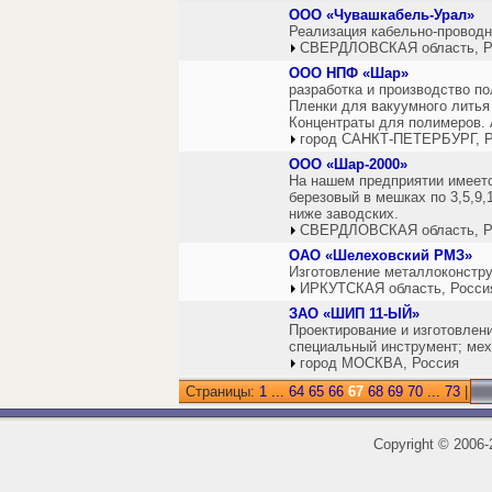
ООО «Чувашкабель-Урал»
Реализация кабельно-проводн
СВЕРДЛОВСКАЯ область, Р
ООО НПФ «Шар»
разработка и производство п
Пленки для вакуумного литья
Концентраты для полимеров. 
город САНКТ-ПЕТЕРБУРГ, Р
ООО «Шар-2000»
На нашем предприятии имеетс
березовый в мешках по 3,5,9,1
ниже заводских.
СВЕРДЛОВСКАЯ область, Р
ОАО «Шелеховский РМЗ»
Изготовление металлоконстру
ИРКУТСКАЯ область, Росси
ЗАО «ШИП 11-ЫЙ»
Проектирование и изготовлен
специальный инструмент; мех
город МОСКВА, Россия
Страницы:
1
...
64
65
66
67
68
69
70
...
73
|
Copyright
©
2006-2