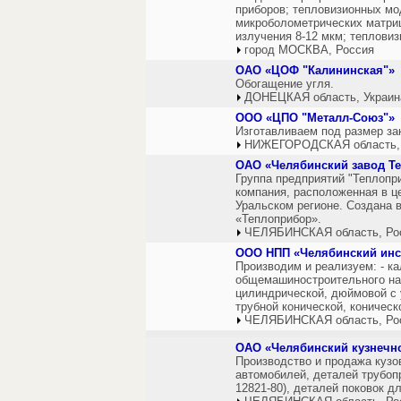
приборов; тепловизионных мо
микроболометрических матриц
излучения 8-12 мкм; тепловиз
город МОСКВА, Россия
ОАО «ЦОФ "Калининская"»
Обогащение угля.
ДОНЕЦКАЯ область, Украин
ООО «ЦПО "Металл-Союз"»
Изготавливаем под размер за
НИЖЕГОРОДСКАЯ область,
ОАО «Челябинский завод Т
Группа предприятий "Теплопр
компания, расположенная в ц
Уральском регионе. Создана 
«Теплоприбор».
ЧЕЛЯБИНСКАЯ область, Ро
ООО НПП «Челябинский инс
Производим и реализуем: - к
общемашиностроительного наз
цилиндрической, дюймовой с 
трубной конической, коническ
ЧЕЛЯБИНСКАЯ область, Ро
ОАО «Челябинский кузнечн
Производство и продажа кузо
автомобилей, деталей трубоп
12821-80), деталей поковок д