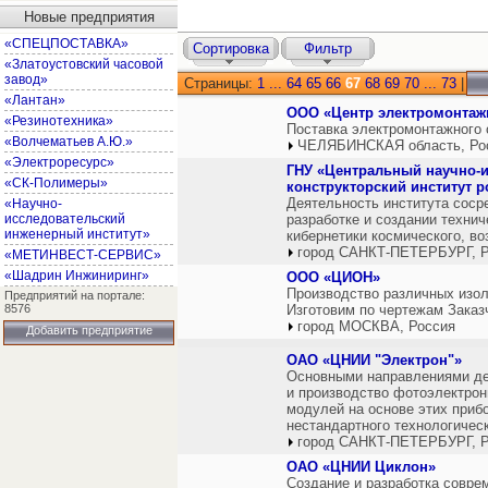
Новые предприятия
«СПЕЦПОСТАВКА»
Сортировка
Фильтр
«Златоустовский часовой
завод»
Страницы:
1
...
64
65
66
67
68
69
70
...
73
|
«Лантан»
ООО «Центр электромонтаж
«Резинотехника»
Поставка электромонтажного 
«Волчематьев А.Ю.»
ЧЕЛЯБИНСКАЯ область, Ро
«Электроресурс»
ГНУ «Центральный научно-и
«СК-Полимеры»
конструкторский институт р
Деятельность института соср
«Научно-
исследовательский
разработке и создании технич
инженерный институт»
кибернетики космического, во
город САНКТ-ПЕТЕРБУРГ, Р
«МЕТИНВЕСТ-СЕРВИС»
«Шадрин Инжиниринг»
ООО «ЦИОН»
Производство различных изол
Предприятий на портале:
8576
Изготовим по чертежам Заказ
город МОСКВА, Россия
Добавить предприятие
ОАО «ЦНИИ "Электрон"»
Основными направлениями дея
и производство фотоэлектрон
модулей на основе этих прибо
нестандартного технологичес
город САНКТ-ПЕТЕРБУРГ, Р
ОАО «ЦНИИ Циклон»
Создание и разработка совре