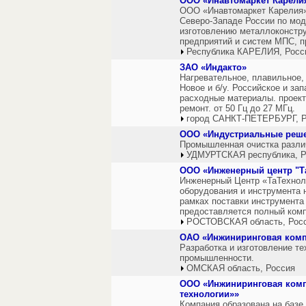
OOO «Инавтомаркет Карели
ООО «Инавтомаркет Карелия»
Северо-Западе России по мод
изготовлению металлоконстру
предприятий и систем МПС, п
Республика КАРЕЛИЯ, Росс
ЗАО «Индакто»
Нагревательное, плавильное,
Новое и б/у. Российское и за
расходные материалы. проект
ремонт. от 50 Гц до 27 МГц.
город САНКТ-ПЕТЕРБУРГ, Р
ООО «Индустриальные реше
Промышленная очистка различ
УДМУРТСКАЯ республика, Р
ООО «Инженерный центр "Т
Инженерный Центр «ТаТехнол
оборудования и инструмента 
рамках поставки инструмента
предоставляется полный комп
РОСТОВСКАЯ область, Рос
ОАО «Инжиниринговая комп
Разработка и изготовление т
промышленности.
ОМСКАЯ область, Россия
ООО «Инжиниринговая ком
технологии»»
Компания образована на баз