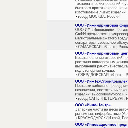
технологических решений и у
быстрого прототипирования и
изготовление литых изделий,
город МОСКВА, Россия
ООО «Инжиниринговая фир
ООО ИФ «Инновация» - регион
GmbH предлагает: компрессо
магистральные сжатого возду
сепараторы; сервисное обслу
САМАРСКАЯ область, Росс
ООО «Инжиниринговый цент
Восстановление отверстий,про
расточно-наплавочным компле
выполнения работ,качество,га
под стопорные кольца.
СВЕРДЛОВСКАЯ область, Р
ООО «ИнжТехСтройКомплек
Поставки кабельно-проводник
назначения, светотехническо
изделий, высоковольтного и н
город САНКТ-ПЕТЕРБУРГ, Р
ООО «Инно-Центр»
Запасные части на весы авто
рычажные, циферблатные (Ар
КРАСНОДАРСКИЙ край, Рос
ООО «Инновационное предп