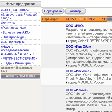
Новые предприятия
«СПЕЦПОСТАВКА»
Сортировка
Фильтр
«Златоустовский часовой
завод»
Страницы:
1
...
14
15
16
17
18
19
20
...
73
|
«Лантан»
ООО «ИКО»
«Резинотехника»
Разработка и производство п
«Волчематьев А.Ю.»
излучателей для среднего ин
изготовленте интерференцио
«Электроресурс»
город САНКТ-ПЕТЕРБУРГ, Р
«СК-Полимеры»
ООО «Икс-Ойл»
«Научно-
исследовательский
ООО «Икс–Ойл», официальный 
инженерный институт»
Tribol, Molub Alloy ), ВР, Ar
(компрессорные, гидравличес
«МЕТИНВЕСТ-СЕРВИС»
для металлообработки; масла
«Шадрин Инжиниринг»
город МОСКВА, Россия
Предприятий на портале:
8576
ООО «Икс-Ойл»
ООО «Икс–Ойл» - официальный
Добавить предприятие
Tribol, Molub Alloy ), ВР, Aral 
город МОСКВА, Россия
ООО «Ильма»
ООО "Ильма" - производител
фторопластовых уплотнений 
энергетического оборудовани
марками ИЛЬМА® и ГРАФЛАН®
матер