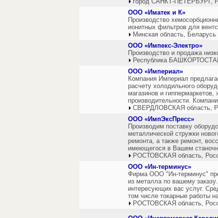
город САНКТ-ПЕТЕРБУРГ, Р
ООО «Иматек и К»
Производство хемосорбционн
ионитных фильтров для вентс
Минская область, Беларусь
ООО «Импекс-Электро»
Производство и продажа низк
Республика БАШКОРТОСТАН
ООО «Империал»
Компания Империал предлага
расчету холодильного оборуд
магазинов и гиппермаркетов,
производительности. Компани
СВЕРДЛОВСКАЯ область, Р
ООО «ИмпЭксПресс»
Производим поставку оборуд
металлической стружки новог
ремонта, а также ремонт, вос
имеющегося в Вашем станочн
РОСТОВСКАЯ область, Рос
ООО «Ин-терминус»
Фирма ООО "Ин-терминус" пре
из металла по вашему заказу
интересующих вас услуг. Сре
том числе токарные работы н
РОСТОВСКАЯ область, Рос