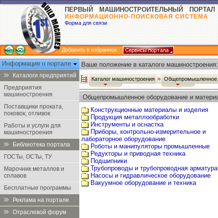
ПЕРВЫЙ МАШИНОСТРОИТЕЛЬНЫЙ ПОРТАЛ
ИНФОРМАЦИОННО-ПОИСКОВАЯ СИСТЕМА
Форма для связи
Добавить в избранное
Информация о портале
Ваше положение в каталоге машиностроения:
Каталоги предприятий
Каталог машиностроения
Общепромышленное 
Предприятия
машиностроения
Общепромышленное оборудование и матери
Поставщики проката,
Конструкционные материалы и изделия
поковок, отливок
Продукция металлообработки
Инструменты и оснастка
Работы и услуги для
Приборы, контрольно-измерительное и
машиностроения
лабораторное оборудование
Библиотека портала
Роботы и манипуляторы промышленные
Редукторы и приводная техника
ГОСТы, ОСТы, ТУ
Подшипники
Трубопроводы и трубопроводная арматура
Марочник металлов и
Насосы и гидравлическое оборудование
сплавов
Вакуумное оборудование и техника
Бесплатные программы
Реклама на портале
Отраслевой форум