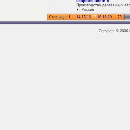
современности"»
Производство деревянных евр
, Россия
Страницы:
1
...
14
15
16
17
18
19
20
...
73
|
Copyright
©
2006-2