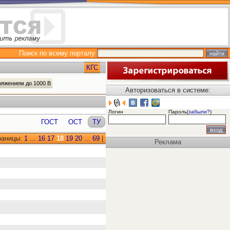
Поиск по всему порталу
КГС
ряжением до 1000 В
Авторизоваться в системе:
Логин
Пароль(
забыли?
)
ГОСТ
ОСТ
ТУ
раницы:
1
...
16
17
18
19
20
...
69
|
Реклама