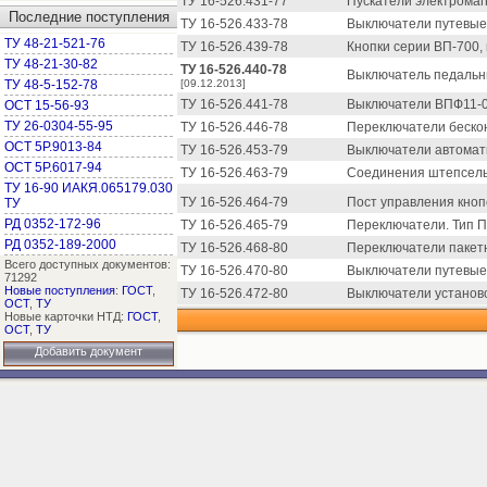
ТУ 16-526.431-77
Пускатели электрома
Последние поступления
ТУ 16-526.433-78
Выключатели путевые
ТУ 48-21-521-76
ТУ 16-526.439-78
Кнопки серии ВП-700,
ТУ 48-21-30-82
ТУ 16-526.440-78
Выключатель педальны
ТУ 48-5-152-78
[09.12.2013]
ТУ 16-526.441-78
Выключатели ВПФ11-0
ОСТ 15-56-93
ТУ 26-0304-55-95
ТУ 16-526.446-78
Переключатели беско
ОСТ 5Р.9013-84
ТУ 16-526.453-79
Выключатели автомати
ОСТ 5Р.6017-94
ТУ 16-526.463-79
Соединения штепсель
ТУ 16-90 ИАКЯ.065179.030
ТУ 16-526.464-79
Пост управления кноп
ТУ
РД 0352-172-96
ТУ 16-526.465-79
Переключатели. Тип П
РД 0352-189-2000
ТУ 16-526.468-80
Переключатели пакет
Всего доступных документов:
ТУ 16-526.470-80
Выключатели путевые 
71292
Новые поступления
:
ГОСТ
,
ТУ 16-526.472-80
Выключатели установочн
ОСТ
,
ТУ
Новые карточки НТД:
ГОСТ
,
ОСТ
,
ТУ
Добавить документ