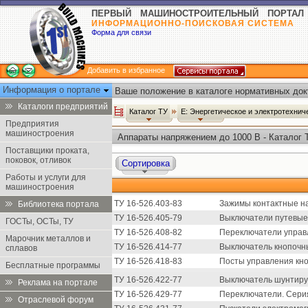
ПЕРВЫЙ МАШИНОСТРОИТЕЛЬНЫЙ ПОРТАЛ
ИНФОРМАЦИОННО-ПОИСКОВАЯ СИСТЕМА
Форма для связи
Добавить в избранное
Информация о портале
Ваше положение в каталоге нормативных док
Каталоги предприятий
Каталог ТУ
Е: Энергетическое и электротехни
Предприятия
машиностроения
Аппараты напряжением до 1000 В - Каталог 
Поставщики проката,
поковок, отливок
Сортировка
Работы и услуги для
машиностроения
ТУ 16-526.403-83
Зажимы контактные на
Библиотека портала
ТУ 16-526.405-79
Выключатели путевые 
ГОСТы, ОСТы, ТУ
ТУ 16-526.408-82
Переключатели управ
Марочник металлов и
ТУ 16-526.414-77
Выключатель кнопочны
сплавов
ТУ 16-526.418-83
Посты управления кно
Бесплатные программы
ТУ 16-526.422-77
Выключатель шунтиру
Реклама на портале
ТУ 16-526.429-77
Переключатели. Сери
Отраслевой форум