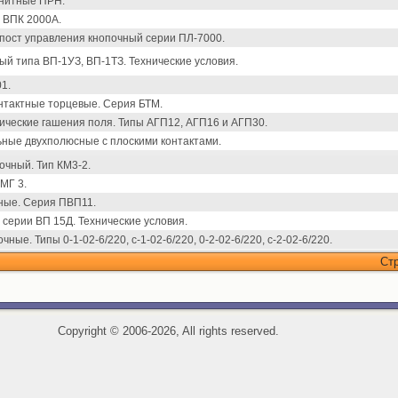
гнитные ПРН.
 ВПК 2000А.
 пост управления кнопочный серии ПЛ-7000.
й типа ВП-1УЗ, ВП-1ТЗ. Технические условия.
1.
нтактные торцевые. Серия БТМ.
ческие гашения поля. Типы АГП12, АГП16 и АГП30.
ные двухполюсные с плоскими контактами.
очный. Тип КМ3-2.
МГ 3.
ные. Серия ПВП11.
серии ВП 15Д. Технические условия.
ые. Типы 0-1-02-6/220, с-1-02-6/220, 0-2-02-6/220, с-2-02-6/220.
Ст
Copyright
©
2006-2026, All rights reserved.