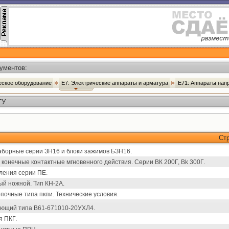
ументов:
ческое оборудование
Е7: Электрические аппараты и арматура
Е71: Аппараты нап
ТУ
Ст
борные серии ЗН16 и блоки зажимов БЗН16.
конечные контактные мгновенного действия. Серии ВК 200Г, Вk 300Г.
ления серии ПЕ.
й ножной. Тип КН-2А.
почные типа пкпи. Технические условия.
ющий типа В61-671010-20УХЛ4.
я ПКГ.