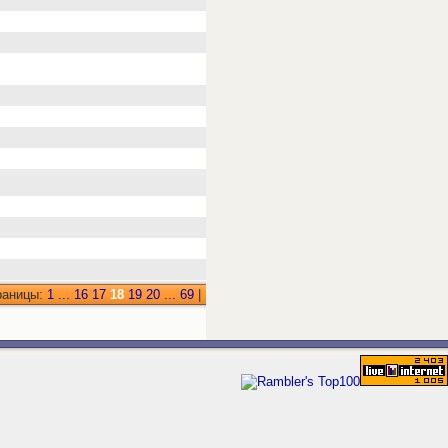
раницы:
1
...
16
17
18
19
20
...
69
|