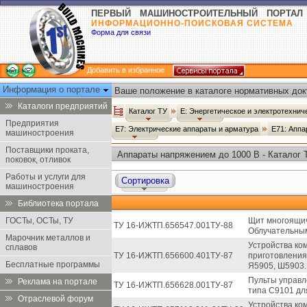
ПЕРВЫЙ МАШИНОСТРОИТЕЛЬНЫЙ ПОРТАЛ
ИНФОРМАЦИОННО-ПОИСКОВАЯ СИСТЕМА
Форма для связи
Добавить в избранное
Информация о портале
Ваше положение в каталоге нормативных док
Каталоги предприятий
Каталог ТУ
Е: Энергетическое и электротехни
Предприятия
Е7: Электрические аппараты и арматура
Е71: Аппа
машиностроения
Поставщики проката,
Аппараты напряжением до 1000 В - Каталог 
поковок, отливок
Работы и услуги для
Сортировка
машиностроения
Библиотека портала
ГОСТы, ОСТы, ТУ
Щит многоящи
ТУ 16-ИЖТП.656547.001ТУ-88
Облучательным
Марочник металлов и
Устройства ко
сплавов
ТУ 16-ИЖТП.656600.401ТУ-87
приготовления
Бесплатные программы
Я5905, Ш5903.
Пульты управл
Реклама на портале
ТУ 16-ИЖТП.656628.001ТУ-87
типа С9101 дл
Отраслевой форум
Устройства ко