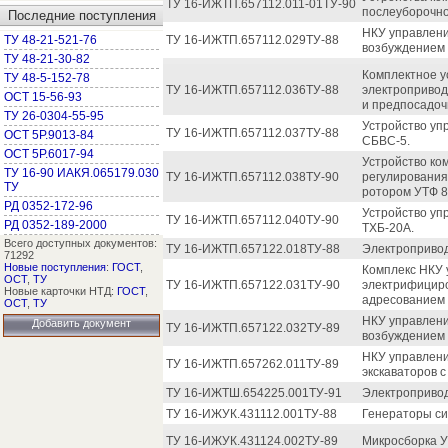
ТУ 16-ИЖТП.657112.011-01ТУ-90
послеуборочно
Последние поступления
НКУ управлени
ТУ 48-21-521-76
ТУ 16-ИЖТП.657112.029ТУ-88
возбуждением д
ТУ 48-21-30-82
Комплектное у
ТУ 48-5-152-78
ТУ 16-ИЖТП.657112.036ТУ-88
электропривод
ОСТ 15-56-93
и предпосадоч
ТУ 26-0304-55-95
Устройство уп
ТУ 16-ИЖТП.657112.037ТУ-88
ОСТ 5Р.9013-84
СБВС-5.
ОСТ 5Р.6017-94
Устройство ко
ТУ 16-90 ИАКЯ.065179.030
ТУ 16-ИЖТП.657112.038ТУ-90
регулирования
ТУ
ротором УТФ 8
РД 0352-172-96
Устройство уп
ТУ 16-ИЖТП.657112.040ТУ-90
РД 0352-189-2000
ТХБ-20А.
Всего доступных документов:
ТУ 16-ИЖТП.657122.018ТУ-88
Электропривод
71292
Новые поступления
:
ГОСТ
,
Комплекс НКУ 
ОСТ
,
ТУ
ТУ 16-ИЖТП.657122.031ТУ-90
электрифициро
Новые карточки НТД:
ГОСТ
,
адресованием 
ОСТ
,
ТУ
НКУ управлени
Добавить документ
ТУ 16-ИЖТП.657122.032ТУ-89
возбуждением 
НКУ управлен
ТУ 16-ИЖТП.657262.011ТУ-89
экскаваторов 
ТУ 16-ИЖТШ.654225.001ТУ-91
Электропривод
ТУ 16-ИЖУК.431112.001ТУ-88
Генераторы си
ТУ 16-ИЖУК.431124.002ТУ-89
Микросборка У