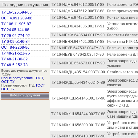
Последние поступления
ТУ 16-ИДМБ.647612.005ТУ-88
Реле времени РЭ
ТУ 16-ИДМБ.647612.006ТУ-88
Реле промежуточ
ТУ 16-526.694-86
ТУ 16-ИДМБ.674271.001ТУ-88
Контакторы пнев
ОСТ 4.091.209-88
ТУ 108.11.905-87
Установка венти
ТУ 16-ИДТЖ.434336.001ТУ-91
2х600.
ТУ 24.05.144-88
ТУ 16-ИЕЖА.643534.001ТУ-90
Реостаты баллас
ТУ 29-02-774-92
ТУ 6-09-5146-84
ТУ 16-ИЕНЯ.647461.005ТУ-88
Реле типа РТК-1
ОСТ 84-2268-86
ТУ 16-ИЕУВ.647532.004ТУ-88
Реле контроля тр
ТУ 48-21-521-76
ТУ 16-ИЕУВ.647642.035ТУ-90
Реле времени ВЛ
ТУ 48-21-30-82
Электроприводы 
ТУ 16-ИЖВЕ.654573.001ТУ-90
ТУ 48-5-152-78
условия.
Всего доступных документов:
ТУ 16-ИЖДЦ.435154.003ТУ-90
Стабилизатор н
71299
Новые поступления
:
ГОСТ
,
Электропривод ЭК
ОСТ
,
ТУ
ТУ 16-ИЖДЦ.654434.002ТУ-89
классов.
Новые карточки НТД:
ГОСТ
,
ОСТ
,
ТУ
Электроприводы 
Добавить документ
пуска электродв
ТУ 16-ИЖКШ.654145.001ТУ-90
эффективности 
серии ЭКТВ.
Электроприводы 
ТУ 16-ИЖКШ.654344.002ТУ-88
базе машины "Дв
Устройства комп
ТУ 16-ИЖКШ.656300.001ТУ-88
химчистки и стир
Устройства комп
ТУ 16-ИЖКШ.656413.005ТУ-90