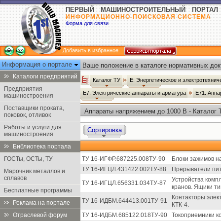
ПЕРВЫЙ МАШИНОСТРОИТЕЛЬНЫЙ ПОРТАЛ
ИНФОРМАЦИОННО-ПОИСКОВАЯ СИСТЕМА
Форма для связи
Добавить в избранное
Информация о портале
Ваше положение в каталоге нормативных док
Каталоги предприятий
Каталог ТУ
Е: Энергетическое и электротехни
Предприятия
Е7: Электрические аппараты и арматура
Е71: Аппа
машиностроения
Поставщики проката,
Аппараты напряжением до 1000 В - Каталог 
поковок, отливок
Работы и услуги для
Сортировка
машиностроения
Библиотека портала
ГОСТы, ОСТы, ТУ
ТУ 16-ИГФР.687225.008ТУ-90
Блоки зажимов н
ТУ 16-ИГЦЛ.431422.002ТУ-88
Прерыватели пит
Марочник металлов и
сплавов
Устройства комп
ТУ 16-ИГЦЛ.656331.034ТУ-87
кранов. Ящики ти
Бесплатные программы
Контакторы элек
ТУ 16-ИДБМ.644413.001ТУ-91
Реклама на портале
КТК-4.
Отраслевой форум
ТУ 16-ИДБМ.685122.018ТУ-90
Токоприемники к