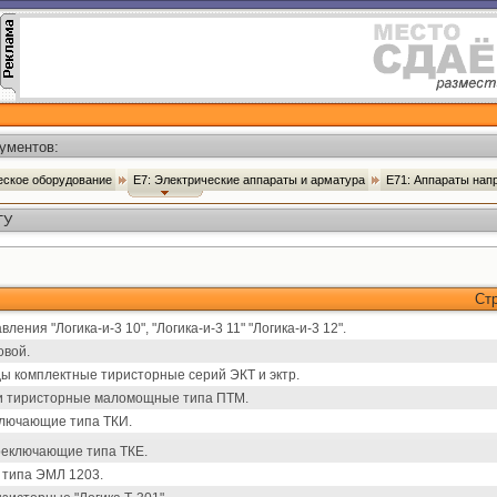
ументов:
ческое оборудование
Е7: Электрические аппараты и арматура
Е71: Аппараты нап
ТУ
Ст
ения "Логика-и-3 10", "Логика-и-3 11" "Логика-и-3 12".
овой.
ы комплектные тиристорные серий ЭКТ и эктр.
и тиристорные маломощные типа ПТМ.
ключающие типа ТКИ.
реключающие типа ТКЕ.
 типа ЭМЛ 1203.