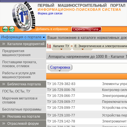
ПЕРВЫЙ МАШИНОСТРОИТЕЛЬНЫЙ ПОРТАЛ
ИНФОРМАЦИОННО-ПОИСКОВАЯ СИСТЕМА
Форма для связи
Добавить в избранное
Информация о портале
Ваше положение в каталоге нормативных док
Каталоги предприятий
Каталог ТУ
Е: Энергетическое и электротехни
Предприятия
машиностроения
Аппараты напряжением до 1000 В - Каталог 
Поставщики проката,
поковок, отливок
Сортировка
Работы и услуги для
машиностроения
ТУ 16-729-382-83
Элементы управл
Библиотека портала
ТУ 16-729.006-76
Контролер сил
ГОСТы, ОСТы, ТУ
ТУ 16-729.066-77
Электропривод
Марочник металлов и
ТУ 16-729.069-77
Переключател
сплавов
ТУ 16-729.099-77
Устройства от
Бесплатные программы
ТУ 16-729.100-77
Устройства пе
Реклама на портале
ТУ 16-729.142-78
Электромагнит
Отраслевой форум