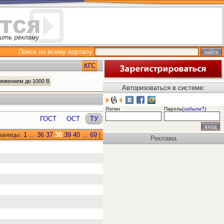
Поиск по всему порталу
КГС
ряжением до 1000 В
Авторизоваться в системе:
Логин
Пароль(
забыли?
)
ГОСТ
ОСТ
ТУ
раницы:
1
...
36
37
38
39
40
...
69
|
Реклама