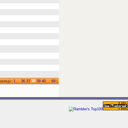
раницы:
1
...
36
37
38
39
40
...
69
|