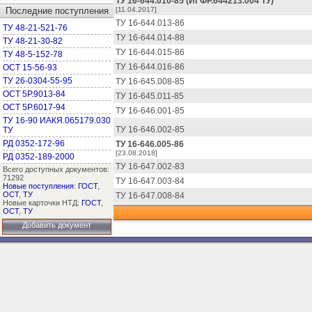
ТУ 16-644.010-85 (ИГФР.644213.004 ТУ)
Последние поступления
[11.04.2017]
ТУ 16-644.013-86
ТУ 48-21-521-76
ТУ 16-644.014-88
ТУ 48-21-30-82
ТУ 16-644.015-86
ТУ 48-5-152-78
ТУ 16-644.016-86
ОСТ 15-56-93
ТУ 26-0304-55-95
ТУ 16-645.008-85
ОСТ 5Р.9013-84
ТУ 16-645.011-85
ОСТ 5Р.6017-94
ТУ 16-646.001-85
ТУ 16-90 ИАКЯ.065179.030
ТУ 16-646.002-85
ТУ
РД 0352-172-96
ТУ 16-646.005-86
[23.08.2018]
РД 0352-189-2000
ТУ 16-647.002-83
Всего доступных документов:
71292
ТУ 16-647.003-84
Новые поступления
:
ГОСТ
,
ОСТ
,
ТУ
ТУ 16-647.008-84
Новые карточки НТД:
ГОСТ
,
ОСТ
,
ТУ
Добавить документ