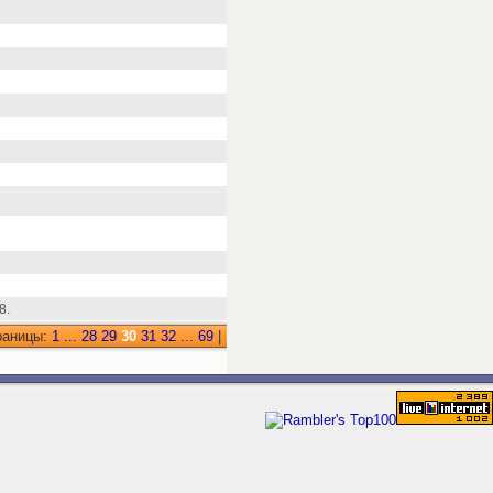
8.
раницы:
1
...
28
29
30
31
32
...
69
|