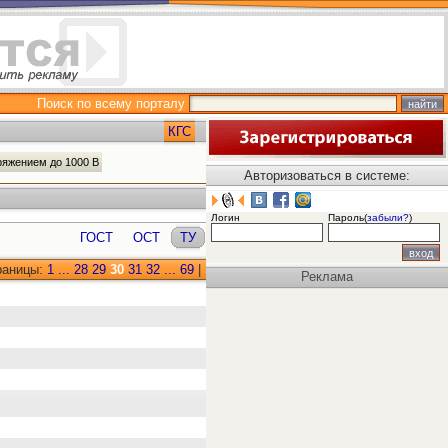
Поиск по всему порталу
КГС
ряжением до 1000 В
Авторизоваться в системе:
Логин
Пароль(
забыли?
)
ГОСТ
ОСТ
ТУ
раницы:
1
...
28
29
30
31
32
...
69
|
Реклама