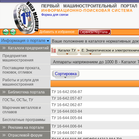
ПЕРВЫЙ МАШИНОСТРОИТЕЛЬНЫЙ ПОРТАЛ
ИНФОРМАЦИОННО-ПОИСКОВАЯ СИСТЕМА
Форма для связи
Добавить в избранное
Информация о портале
Ваше положение в каталоге нормативных док
Каталоги предприятий
Каталог ТУ
Е: Энергетическое и электротехни
Предприятия
машиностроения
Аппараты напряжением до 1000 В - Каталог 
Поставщики проката,
поковок, отливок
Сортировка
Работы и услуги для
машиностроения
ТУ 16-642.056-87
Библиотека портала
ТУ 16-642.057-87
ГОСТы, ОСТы, ТУ
ТУ 16-642.062-87
Марочник металлов и
ТУ 16-644.003-84
сплавов
ТУ 16-644.005-84
Бесплатные программы
ТУ 16-644.006-84
Реклама на портале
ТУ 16-644.007-84
Отраслевой форум