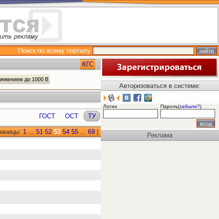
Поиск по всему порталу
КГС
ряжением до 1000 В
Авторизоваться в системе:
Логин
Пароль(
забыли?
)
ГОСТ
ОСТ
ТУ
раницы:
1
...
51
52
53
54
55
...
69
|
Реклама