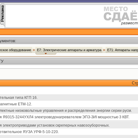
ументов:
ческое оборудование
Е7: Электрические аппараты и арматура
Е71: Аппараты нап
ТУ
Ст
тельная типа КГП 16.
агнитные ЕТМ-12.
лектные низковольтные управления и распределения энергии серии русм.
я Я9315-3244УХЛ4 электроводонагревателем ЭПЗ-ЗИI мощностью 3 КВТ.
я электроприводами установок скреперных навозоуборочных.
етвительное ЯУЗА УРФ-5-10-220.