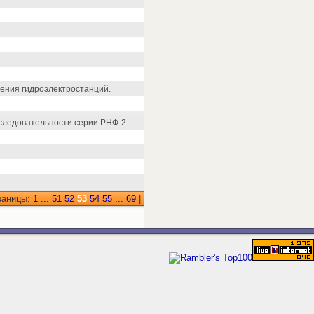
ения гидроэлектростанций.
следовательности серии РНФ-2.
раницы:
1
...
51
52
53
54
55
...
69
|