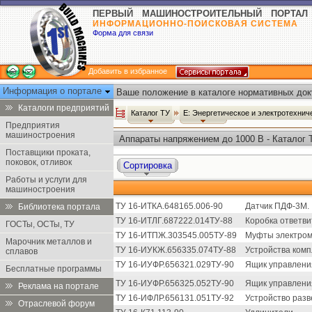
ПЕРВЫЙ МАШИНОСТРОИТЕЛЬНЫЙ ПОРТАЛ
ИНФОРМАЦИОННО-ПОИСКОВАЯ СИСТЕМА
Форма для связи
Добавить в избранное
Информация о портале
Ваше положение в каталоге нормативных док
Каталоги предприятий
Каталог ТУ
Е: Энергетическое и электротехни
Предприятия
машиностроения
Аппараты напряжением до 1000 В - Каталог 
Поставщики проката,
поковок, отливок
Сортировка
Работы и услуги для
машиностроения
ТУ 16-ИТКА.648165.006-90
Датчик ПДФ-3М.
Библиотека портала
ТУ 16-ИТЛГ.687222.014ТУ-88
Коробка ответви
ГОСТы, ОСТы, ТУ
ТУ 16-ИТПЖ.303545.005ТУ-89
Муфты электром
Марочник металлов и
ТУ 16-ИУКЖ.656335.074ТУ-88
Устройства комп
сплавов
ТУ 16-ИУФР.656321.029ТУ-90
Ящик управлени
Бесплатные программы
ТУ 16-ИУФР.656325.052ТУ-90
Ящик управлени
Реклама на портале
ТУ 16-ИФЛР.656131.051ТУ-92
Устройство разв
Отраслевой форум