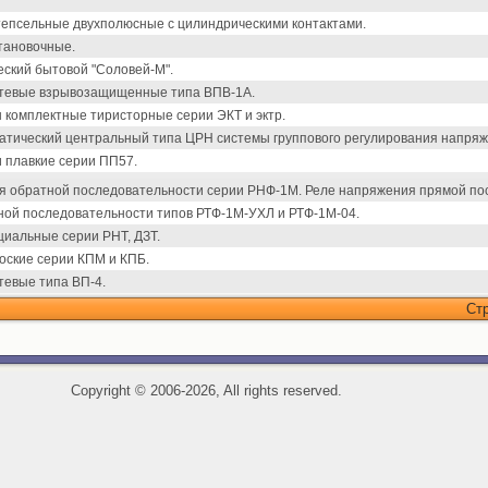
епсельные двухполюсные с цилиндрическими контактами.
тановочные.
еский бытовой "Соловей-М".
тевые взрывозащищенные типа ВПВ-1А.
комплектные тиристорные серии ЭКТ и эктр.
атический центральный типа ЦРН системы группового регулирования напряж
 плавкие серии ПП57.
я обратной последовательности серии РНФ-1М. Реле напряжения прямой по
ной последовательности типов РТФ-1М-УХЛ и РТФ-1М-04.
иальные серии РНТ, ДЗТ.
оские серии КПМ и КПБ.
тевые типа ВП-4.
Ст
Copyright
©
2006-2026, All rights reserved.