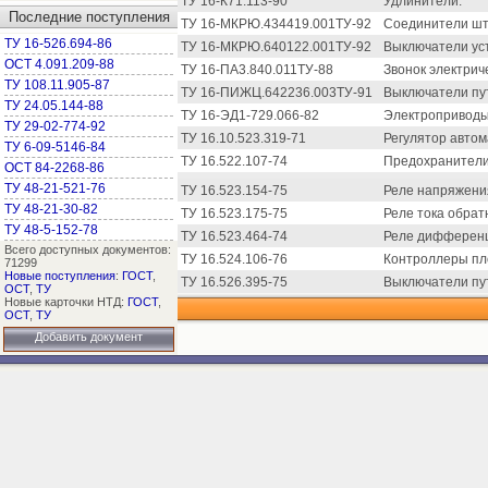
ТУ 16-К71.113-90
Удлинители.
Последние поступления
ТУ 16-МКРЮ.434419.001ТУ-92
Соединители шт
ТУ 16-526.694-86
ТУ 16-МКРЮ.640122.001ТУ-92
Выключатели ус
ОСТ 4.091.209-88
ТУ 16-ПА3.840.011ТУ-88
Звонок электрич
ТУ 108.11.905-87
ТУ 16-ПИЖЦ.642236.003ТУ-91
Выключатели пу
ТУ 24.05.144-88
ТУ 16-ЭД1-729.066-82
Электроприводы 
ТУ 29-02-774-92
ТУ 16.10.523.319-71
Регулятор автом
ТУ 6-09-5146-84
ТУ 16.522.107-74
Предохранители
ОСТ 84-2268-86
ТУ 48-21-521-76
ТУ 16.523.154-75
Реле напряжени
ТУ 48-21-30-82
ТУ 16.523.175-75
Реле тока обрат
ТУ 48-5-152-78
ТУ 16.523.464-74
Реле дифференц
Всего доступных документов:
ТУ 16.524.106-76
Контроллеры пл
71299
Новые поступления
:
ГОСТ
,
ТУ 16.526.395-75
Выключатели пу
ОСТ
,
ТУ
Новые карточки НТД:
ГОСТ
,
ОСТ
,
ТУ
Добавить документ